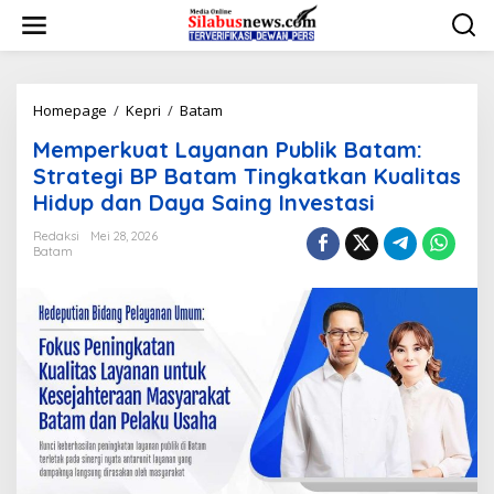
L
e
w
a
t
i
Homepage
/
Kepri
/
Batam
M
k
e
Memperkuat Layanan Publik Batam:
e
m
k
p
Strategi BP Batam Tingkatkan Kualitas
o
e
Hidup dan Daya Saing Investasi
n
r
t
k
Redaksi
Mei 28, 2026
e
u
Batam
n
a
t
L
a
y
a
n
a
n
P
u
b