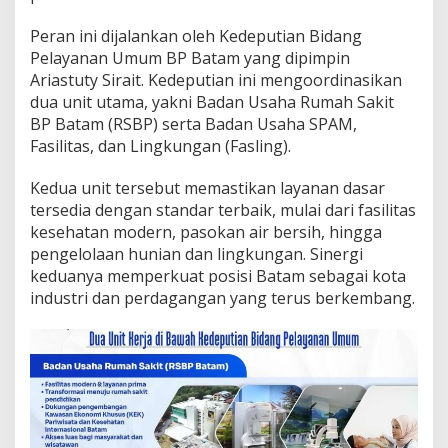
i
n
Peran ini dijalankan oleh Kedeputian Bidang
g
Pelayanan Umum BP Batam yang dipimpin
k
Ariastuty Sirait. Kedeputian ini mengoordinasikan
a
dua unit utama, yakni Badan Usaha Rumah Sakit
t
BP Batam (RSBP) serta Badan Usaha SPAM,
k
a
Fasilitas, dan Lingkungan (Fasling).
n
K
Kedua unit tersebut memastikan layanan dasar
u
tersedia dengan standar terbaik, mulai dari fasilitas
a
kesehatan modern, pasokan air bersih, hingga
l
i
pengelolaan hunian dan lingkungan. Sinergi
t
keduanya memperkuat posisi Batam sebagai kota
a
industri dan perdagangan yang terus berkembang.
s
H
i
d
u
p
d
a
n