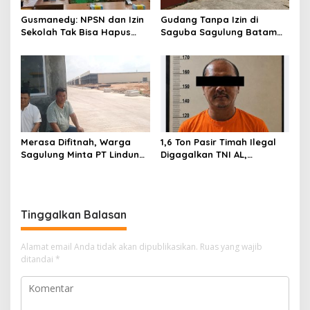
o
s
Gusmanedy: NPSN dan Izin
Gudang Tanpa Izin di
Sekolah Tak Bisa Hapus
Saguba Sagulung Batam
Tanggung Jawab Atas
Diduga Simpan Solar
Dugaan Kekerasan Anak
Bersubsidi, Warga Resah
Terancam Bahaya
Kebakaran
Merasa Difitnah, Warga
1,6 Ton Pasir Timah Ilegal
Sagulung Minta PT Lindung
Digagalkan TNI AL,
Alam Berjaya Hentikan
Senapan dan Airsoft Gun
Perlakuan Merendahkan
Diamankan, Hozlan
Masyarakat
Tersangka
Tinggalkan Balasan
Alamat email Anda tidak akan dipublikasikan.
Ruas yang wajib
ditandai
*