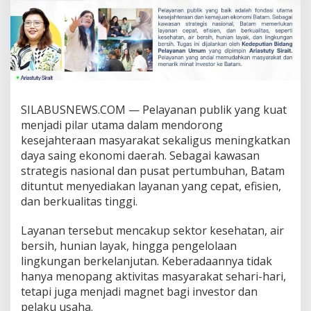
l
i
k
B
a
t
a
m
SILABUSNEWS.COM — Pelayanan publik yang kuat
:
S
menjadi pilar utama dalam mendorong
t
kesejahteraan masyarakat sekaligus meningkatkan
r
daya saing ekonomi daerah. Sebagai kawasan
a
strategis nasional dan pusat pertumbuhan, Batam
t
e
dituntut menyediakan layanan yang cepat, efisien,
g
dan berkualitas tinggi.
i
B
Layanan tersebut mencakup sektor kesehatan, air
P
bersih, hunian layak, hingga pengelolaan
B
a
lingkungan berkelanjutan. Keberadaannya tidak
t
hanya menopang aktivitas masyarakat sehari-hari,
a
tetapi juga menjadi magnet bagi investor dan
m
pelaku usaha.
T