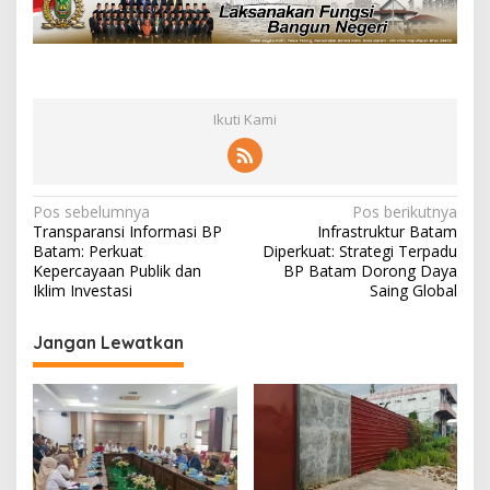
Ikuti Kami
N
Pos sebelumnya
Pos berikutnya
Transparansi Informasi BP
Infrastruktur Batam
a
Batam: Perkuat
Diperkuat: Strategi Terpadu
v
Kepercayaan Publik dan
BP Batam Dorong Daya
Iklim Investasi
Saing Global
i
g
Jangan Lewatkan
a
s
i
p