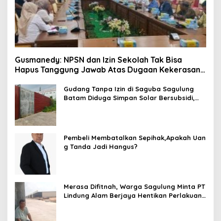
Gusmanedy: NPSN dan Izin Sekolah Tak Bisa
Hapus Tanggung Jawab Atas Dugaan Kekerasan
Anak
Gudang Tanpa Izin di Saguba Sagulung
Batam Diduga Simpan Solar Bersubsidi,
Warga Resah Terancam Bahaya
Kebakaran
Pembeli Membatalkan Sepihak,Apakah Uan
g Tanda Jadi Hangus?
Merasa Difitnah, Warga Sagulung Minta PT
Lindung Alam Berjaya Hentikan Perlakuan
Merendahkan Masyarakat