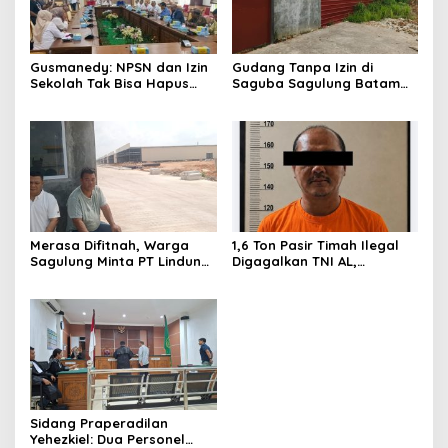
Gusmanedy: NPSN dan Izin
Gudang Tanpa Izin di
Sekolah Tak Bisa Hapus
Saguba Sagulung Batam
Tanggung Jawab Atas
Diduga Simpan Solar
Dugaan Kekerasan Anak
Bersubsidi, Warga Resah
Terancam Bahaya
Kebakaran
Merasa Difitnah, Warga
1,6 Ton Pasir Timah Ilegal
Sagulung Minta PT Lindung
Digagalkan TNI AL,
Alam Berjaya Hentikan
Senapan dan Airsoft Gun
Perlakuan Merendahkan
Diamankan, Hozlan
Masyarakat
Tersangka
Sidang Praperadilan
Yehezkiel: Dua Personel