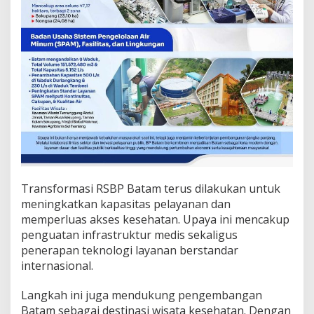
D
a
y
a
S
a
i
n
g
I
n
v
e
s
Transformasi RSBP Batam terus dilakukan untuk
t
a
meningkatkan kapasitas pelayanan dan
s
memperluas akses kesehatan. Upaya ini mencakup
i
penguatan infrastruktur medis sekaligus
penerapan teknologi layanan berstandar
internasional.
Langkah ini juga mendukung pengembangan
Batam sebagai destinasi wisata kesehatan. Dengan