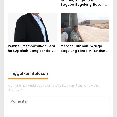
s
Saguba Sagulung Batam
Diduga Simpan Solar
Bersubsidi, Warga Resah
Terancam Bahaya
Kebakaran
Pembeli Membatalkan Sepi
Merasa Difitnah, Warga
hak,Apakah Uang Tanda Ja
Sagulung Minta PT Lindung
di Hangus?
Alam Berjaya Hentikan
Perlakuan Merendahkan
Masyarakat
Tinggalkan Balasan
Alamat email Anda tidak akan dipublikasikan.
Ruas yang wajib
ditandai
*