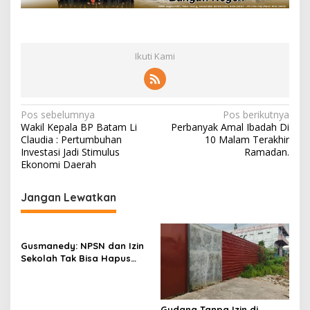
Ikuti Kami
N
Pos sebelumnya
Pos berikutnya
Wakil Kepala BP Batam Li
Perbanyak Amal Ibadah Di
a
Claudia : Pertumbuhan
10 Malam Terakhir
v
Investasi Jadi Stimulus
Ramadan.
Ekonomi Daerah
i
g
Jangan Lewatkan
a
s
Gusmanedy: NPSN dan Izin
i
Sekolah Tak Bisa Hapus
p
Tanggung Jawab Atas
Dugaan Kekerasan Anak
o
Gudang Tanpa Izin di