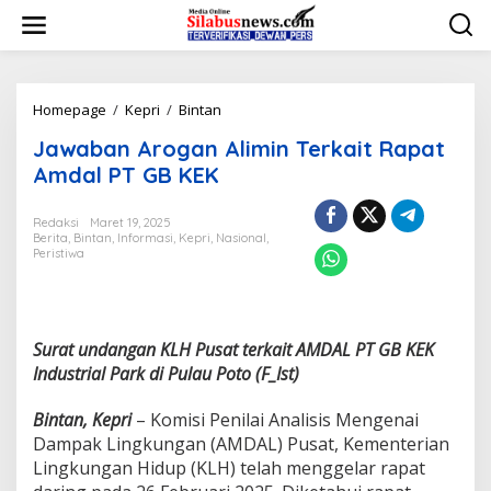
L
e
w
a
t
i
Homepage
/
Kepri
/
Bintan
J
k
a
Jawaban Arogan Alimin Terkait Rapat
e
w
k
a
Amdal PT GB KEK
o
b
n
a
Redaksi
Maret 19, 2025
t
n
Berita
,
Bintan
,
Informasi
,
Kepri
,
Nasional
,
e
A
Peristiwa
n
r
o
g
a
n
Surat undangan KLH Pusat terkait AMDAL PT GB KEK
A
Industrial Park di Pulau Poto (F_Ist)
l
i
Bintan, Kepri
– Komisi Penilai Analisis Mengenai
m
Dampak Lingkungan (AMDAL) Pusat, Kementerian
i
n
Lingkungan Hidup (KLH) telah menggelar rapat
T