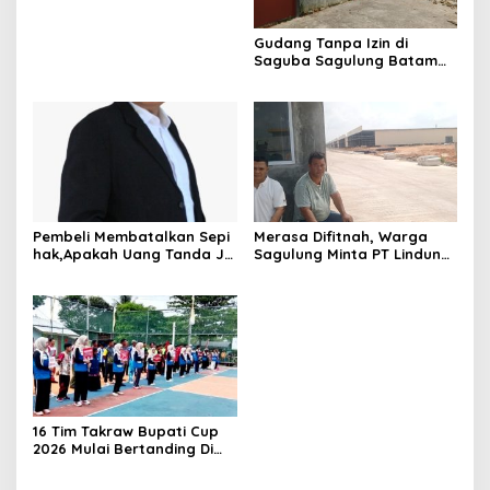
Gudang Tanpa Izin di
Saguba Sagulung Batam
Diduga Simpan Solar
Bersubsidi, Warga Resah
Terancam Bahaya
Kebakaran
Pembeli Membatalkan Sepi
Merasa Difitnah, Warga
hak,Apakah Uang Tanda Ja
Sagulung Minta PT Lindung
di Hangus?
Alam Berjaya Hentikan
Perlakuan Merendahkan
Masyarakat
16 Tim Takraw Bupati Cup
2026 Mulai Bertanding Di
Tambelan