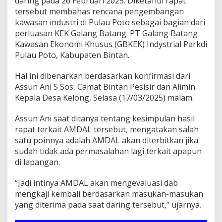
daring pada 26 Februari 2025. Diketahui rapat
e
tersebut membahas rencana pengembangan
r
kawasan industri di Pulau Poto sebagai bagian dari
k
perluasan KEK Galang Batang. PT Galang Batang
a
i
Kawasan Ekonomi Khusus (GBKEK) Indystrial Parkdi
t
Pulau Poto, Kabupaten Bintan.
R
a
Hal ini dibenarkan berdasarkan konfirmasi dari
p
Assun Ani S Sos, Camat Bintan Pesisir dan Alimin
a
t
Kepala Desa Kelong, Selasa (17/03/2025) malam.
A
m
Assun Ani saat ditanya tentang kesimpulan hasil
d
rapat terkait AMDAL tersebut, mengatakan salah
a
satu poinnya adalah AMDAL akan diterbitkan jika
l
P
sudah tidak ada permasalahan lagi terkait apapun
T
di lapangan.
G
B
“Jadi intinya AMDAL akan mengevaluasi dab
K
mengkaji kembali berdasarkan masukan-masukan
E
K
yang diterima pada saat daring tersebut,” ujarnya.