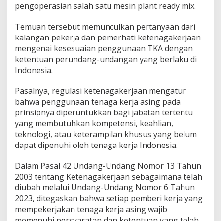
pengoperasian salah satu mesin plant ready mix.
P
e
Temuan tersebut memunculkan pertanyaan dari
r
h
kalangan pekerja dan pemerhati ketenagakerjaan
a
mengenai kesesuaian penggunaan TKA dengan
t
ketentuan perundang-undangan yang berlaku di
i
Indonesia.
a
n
Pasalnya, regulasi ketenagakerjaan mengatur
bahwa penggunaan tenaga kerja asing pada
prinsipnya diperuntukkan bagi jabatan tertentu
yang membutuhkan kompetensi, keahlian,
teknologi, atau keterampilan khusus yang belum
dapat dipenuhi oleh tenaga kerja Indonesia.
Dalam Pasal 42 Undang-Undang Nomor 13 Tahun
2003 tentang Ketenagakerjaan sebagaimana telah
diubah melalui Undang-Undang Nomor 6 Tahun
2023, ditegaskan bahwa setiap pemberi kerja yang
mempekerjakan tenaga kerja asing wajib
memenuhi persyaratan dan ketentuan yang telah