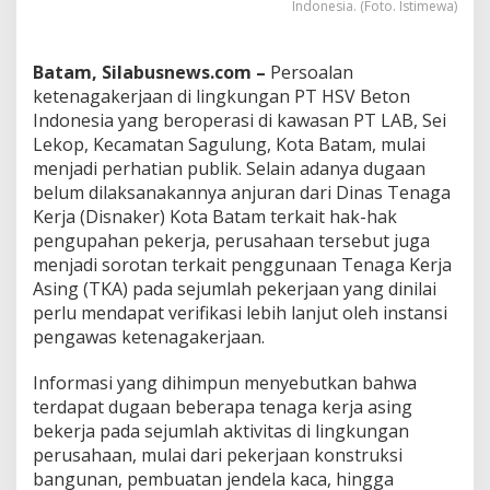
Indonesia. (Foto. Istimewa)
A
d
a
Batam, Silabusnews.com –
Persoalan
n
ketenagakerjaan di lingkungan PT HSV Beton
H
a
Indonesia yang beroperasi di kawasan PT LAB, Sei
k
Lekop, Kecamatan Sagulung, Kota Batam, mulai
P
menjadi perhatian publik. Selain adanya dugaan
e
belum dilaksanakannya anjuran dari Dinas Tenaga
k
e
Kerja (Disnaker) Kota Batam terkait hak-hak
r
pengupahan pekerja, perusahaan tersebut juga
j
menjadi sorotan terkait penggunaan Tenaga Kerja
a
Asing (TKA) pada sejumlah pekerjaan yang dinilai
d
perlu mendapat verifikasi lebih lanjut oleh instansi
i
P
pengawas ketenagakerjaan.
T
H
Informasi yang dihimpun menyebutkan bahwa
S
terdapat dugaan beberapa tenaga kerja asing
V
bekerja pada sejumlah aktivitas di lingkungan
J
a
perusahaan, mulai dari pekerjaan konstruksi
d
bangunan, pembuatan jendela kaca, hingga
i