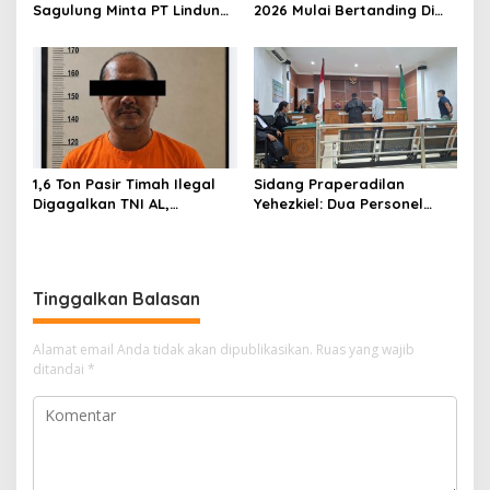
s
Sagulung Minta PT Lindung
2026 Mulai Bertanding Di
Alam Berjaya Hentikan
Tambelan
Perlakuan Merendahkan
Masyarakat
1,6 Ton Pasir Timah Ilegal
Sidang Praperadilan
Digagalkan TNI AL,
Yehezkiel: Dua Personel
Senapan dan Airsoft Gun
Polresta Barelang Ditegur
Diamankan, Hozlan
Hakim Gara-gara
Tersangka
Penampilan
Tinggalkan Balasan
Alamat email Anda tidak akan dipublikasikan.
Ruas yang wajib
ditandai
*