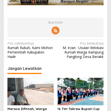
Ikuti Kami
N
Pos sebelumnya
Pos berikutnya
Rumah Rubuh, Kami Mohon
M. Irzan : Usulan Relokasi
a
Pemerintah Kabupaten
Rumah Warga Kampung
v
Hadir
Panglong Desa Berakit
i
Jangan Lewatkan
g
a
s
i
p
o
Merasa Difitnah, Warga
16 Tim Takraw Bupati Cup