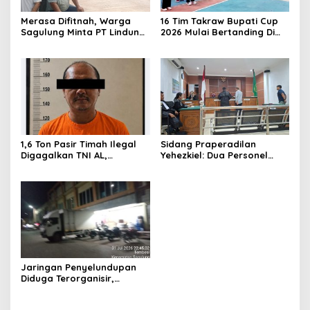
Merasa Difitnah, Warga
16 Tim Takraw Bupati Cup
Sagulung Minta PT Lindung
2026 Mulai Bertanding Di
Alam Berjaya Hentikan
Tambelan
Perlakuan Merendahkan
Masyarakat
1,6 Ton Pasir Timah Ilegal
Sidang Praperadilan
Digagalkan TNI AL,
Yehezkiel: Dua Personel
Senapan dan Airsoft Gun
Polresta Barelang Ditegur
Diamankan, Hozlan
Hakim Gara-gara
Tersangka
Penampilan
Jaringan Penyelundupan
Diduga Terorganisir,
Bongkar Muat Barang
Tanpa Pengawasan Bea