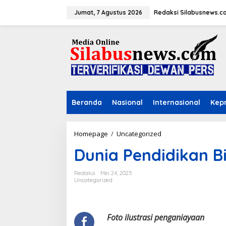
L
e
Jumat, 7 Agustus 2026
Redaksi Silabusnews.c
w
a
t
i
k
e
k
o
n
Beranda
Nasional
Internasional
Kepr
t
e
n
Homepage
/
Uncategorized
D
u
Dunia Pendidikan B
n
i
a
Redaksi
Mei 24, 2025
P
Uncategorized
e
n
d
i
Foto ilustrasi penganiayaan
d