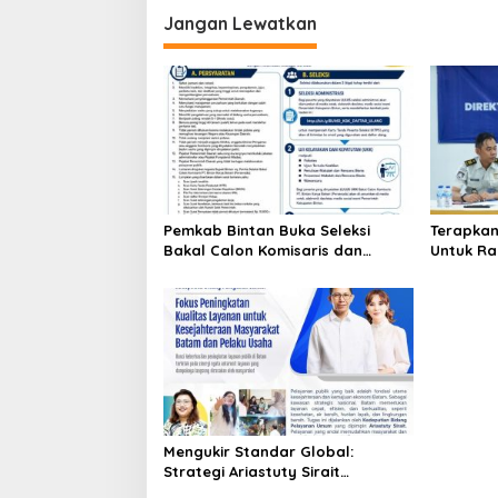
i
Jangan Lewatkan
g
a
s
i
p
o
Pemkab Bintan Buka Seleksi
Terapkan
s
Bakal Calon Komisaris dan
Untuk Ra
Direktur BUMD PT. Bintan Karya
Tanjung 
Bahari (Perseroda)
Penghar
Mengukir Standar Global:
Strategi Ariastuty Sirait
Transformasi Layanan Publik BP