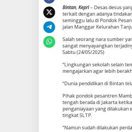
i
Bintan
,
Kepri
– Desas desus yang
k
terkait dengan adanya tindakan
a
seminggu lalu di Pondok Pesan
n
B
jalan Manggar Kelurahan Tanj
i
n
Salah seorang nara sumber yan
t
sangat menyayangkan terjadinya 
a
Sabtu (24/05/2025)
n
K
e
“Lingkungan sekolah selain tem
m
mengajarkan agar lebih berakhl
b
a
“Dunia pendidikan di Bintan tel
l
i
T
Pihak pondok pesantren Mamba
e
tengah berada di Jakarta ketik
r
penganiayaan yang dilakukan e
c
tingkat SLTP.
o
r
e
“Namun sudah dilakukan perda
n