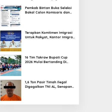
Hentikan Perlakuan Merendahkan
Masyarakat
Pemkab Bintan Buka Seleksi
Bakal Calon Komisaris dan
Direktur BUMD PT. Bintan
Karya Bahari (Perseroda)
Terapkan Komitmen Imigrasi
Untuk Rakyat, Kantor Imigrasi
Tanjung Uban Raih Tiga
Penghargaan
16 Tim Takraw Bupati Cup
2026 Mulai Bertanding Di
Tambelan
1,6 Ton Pasir Timah Ilegal
Digagalkan TNI AL, Senapan
dan Airsoft Gun Diamankan,
Hozlan Tersangka