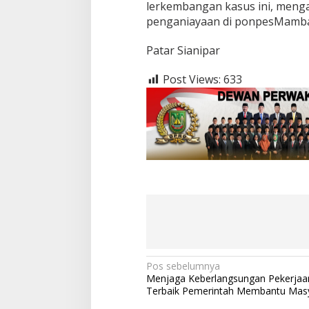
lerkembangan kasus ini, meng
penganiayaan di ponpesMamba’
Patar Sianipar
Post Views:
633
N
Pos sebelumnya
Menjaga Keberlangsungan Pekerjaa
a
Terbaik Pemerintah Membantu Mas
v