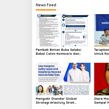
News Feed
Pemkab Bintan Buka Seleksi
Terapkan
Bakal Calon Komisaris dan
Untuk Ra
Direktur BUMD PT. Bintan Karya
Tanjung 
Bahari (Perseroda)
Penghar
Mengukir Standar Global:
Diare Mas
Strategi Ariastuty Sirait
Sampel 
Transformasi Layanan Publik BP