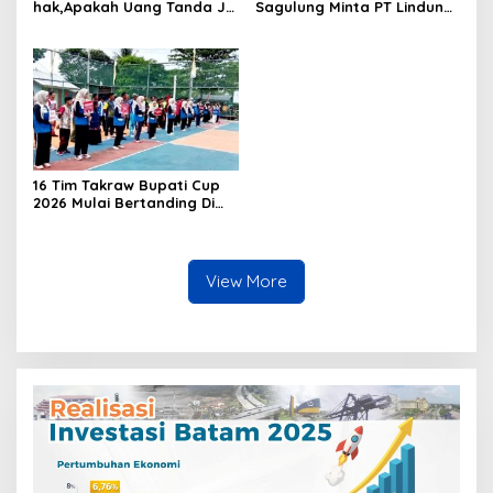
hak,Apakah Uang Tanda Ja
Sagulung Minta PT Lindung
di Hangus?
Alam Berjaya Hentikan
Perlakuan Merendahkan
Masyarakat
16 Tim Takraw Bupati Cup
2026 Mulai Bertanding Di
Tambelan
View More