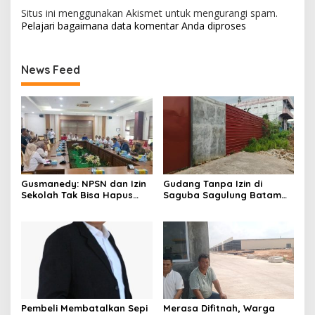
Situs ini menggunakan Akismet untuk mengurangi spam.
Pelajari bagaimana data komentar Anda diproses
News Feed
Gusmanedy: NPSN dan Izin
Gudang Tanpa Izin di
Sekolah Tak Bisa Hapus
Saguba Sagulung Batam
Tanggung Jawab Atas
Diduga Simpan Solar
Dugaan Kekerasan Anak
Bersubsidi, Warga Resah
Terancam Bahaya
Kebakaran
Pembeli Membatalkan Sepi
Merasa Difitnah, Warga