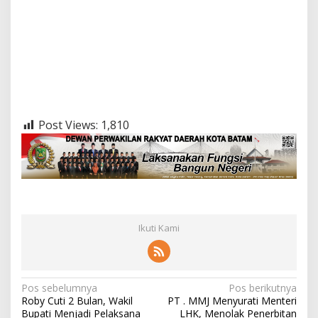
Post Views:
1,810
Ikuti Kami
N
Pos sebelumnya
Pos berikutnya
Roby Cuti 2 Bulan, Wakil
PT . MMJ Menyurati Menteri
a
Bupati Menjadi Pelaksana
LHK, Menolak Penerbitan