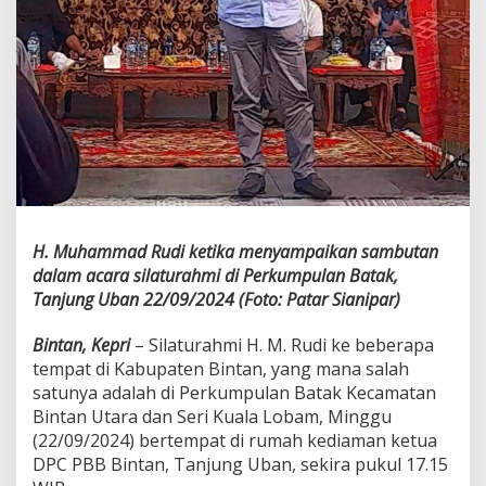
n
t
a
n
M
e
n
y
a
m
b
u
t
H. Muhammad Rudi ketika menyampaikan sambutan
K
dalam acara silaturahmi di Perkumpulan Batak,
e
Tanjung Uban 22/09/2024 (Foto: Patar Sianipar)
d
a
Bintan, Kepri
– Silaturahmi H. M. Rudi ke beberapa
t
a
tempat di Kabupaten Bintan, yang mana salah
n
satunya adalah di Perkumpulan Batak Kecamatan
g
Bintan Utara dan Seri Kuala Lobam, Minggu
a
(22/09/2024) bertempat di rumah kediaman ketua
n
H
DPC PBB Bintan, Tanjung Uban, sekira pukul 17.15
.