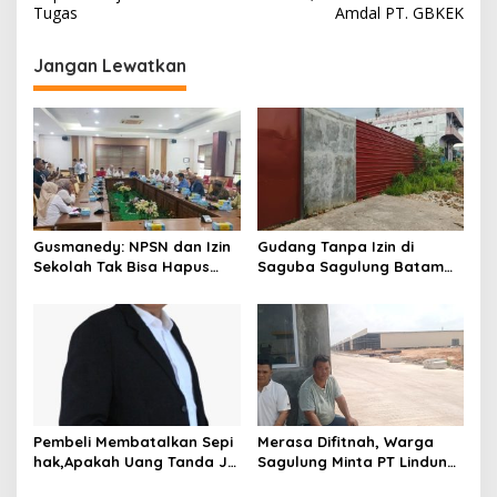
v
Tugas
Amdal PT. GBKEK
i
Jangan Lewatkan
g
a
s
i
p
o
Gusmanedy: NPSN dan Izin
Gudang Tanpa Izin di
s
Sekolah Tak Bisa Hapus
Saguba Sagulung Batam
Tanggung Jawab Atas
Diduga Simpan Solar
Dugaan Kekerasan Anak
Bersubsidi, Warga Resah
Terancam Bahaya
Kebakaran
Pembeli Membatalkan Sepi
Merasa Difitnah, Warga
hak,Apakah Uang Tanda Ja
Sagulung Minta PT Lindung
di Hangus?
Alam Berjaya Hentikan