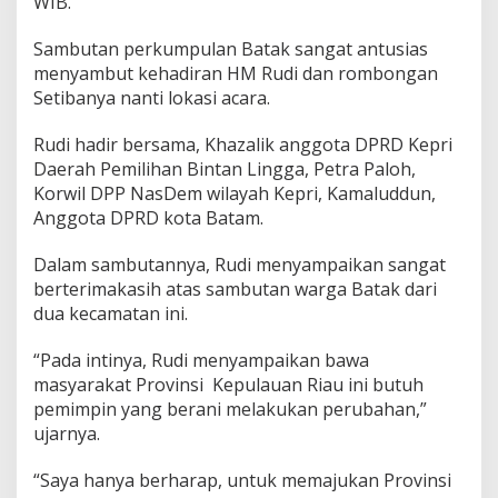
WIB.
M
R
Sambutan perkumpulan Batak sangat antusias
u
menyambut kehadiran HM Rudi dan rombongan
d
i
Setibanya nanti lokasi acara.
Rudi hadir bersama, Khazalik anggota DPRD Kepri
Daerah Pemilihan Bintan Lingga, Petra Paloh,
Korwil DPP NasDem wilayah Kepri, Kamaluddun,
Anggota DPRD kota Batam.
Dalam sambutannya, Rudi menyampaikan sangat
berterimakasih atas sambutan warga Batak dari
dua kecamatan ini.
“Pada intinya, Rudi menyampaikan bawa
masyarakat Provinsi Kepulauan Riau ini butuh
pemimpin yang berani melakukan perubahan,”
ujarnya.
“Saya hanya berharap, untuk memajukan Provinsi