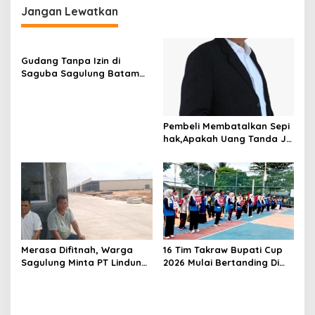
g
Jangan Lewatkan
a
s
Gudang Tanpa Izin di
i
Saguba Sagulung Batam
p
Diduga Simpan Solar
Bersubsidi, Warga Resah
o
Terancam Bahaya
s
Kebakaran
Pembeli Membatalkan Sepi
hak,Apakah Uang Tanda Ja
di Hangus?
Merasa Difitnah, Warga
16 Tim Takraw Bupati Cup
Sagulung Minta PT Lindung
2026 Mulai Bertanding Di
Alam Berjaya Hentikan
Tambelan
Perlakuan Merendahkan
Masyarakat