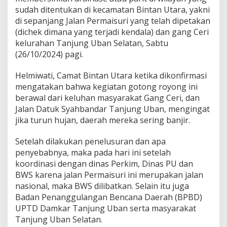
u
sudah ditentukan di kecamatan Bintan Utara, yakni
n
di sepanjang Jalan Permaisuri yang telah dipetakan
g
(dichek dimana yang terjadi kendala) dan gang Ceri
U
kelurahan Tanjung Uban Selatan, Sabtu
b
a
(26/10/2024) pagi.
n
Helmiwati, Camat Bintan Utara ketika dikonfirmasi
mengatakan bahwa kegiatan gotong royong ini
berawal dari keluhan masyarakat Gang Ceri, dan
Jalan Datuk Syahbandar Tanjung Uban, mengingat
jika turun hujan, daerah mereka sering banjir.
Setelah dilakukan penelusuran dan apa
penyebabnya, maka pada hari ini setelah
koordinasi dengan dinas Perkim, Dinas PU dan
BWS karena jalan Permaisuri ini merupakan jalan
nasional, maka BWS dilibatkan. Selain itu juga
Badan Penanggulangan Bencana Daerah (BPBD)
UPTD Damkar Tanjung Uban serta masyarakat
Tanjung Uban Selatan.