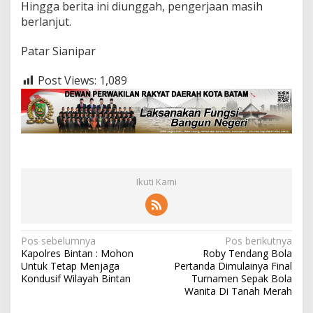
Hingga berita ini diunggah, pengerjaan masih
berlanjut.
Patar Sianipar
Post Views:
1,089
Ikuti Kami
N
Pos sebelumnya
Pos berikutnya
Kapolres Bintan : Mohon
Roby Tendang Bola
a
Untuk Tetap Menjaga
Pertanda Dimulainya Final
v
Kondusif Wilayah Bintan
Turnamen Sepak Bola
Wanita Di Tanah Merah
i