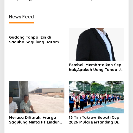
News Feed
Gudang Tanpa Izin di
Saguba Sagulung Batam
Diduga Simpan Solar
Bersubsidi, Warga Resah
Terancam Bahaya
Kebakaran
Pembeli Membatalkan Sepi
hak,Apakah Uang Tanda Ja
di Hangus?
Merasa Difitnah, Warga
16 Tim Takraw Bupati Cup
Sagulung Minta PT Lindung
2026 Mulai Bertanding Di
Alam Berjaya Hentikan
Tambelan
Perlakuan Merendahkan