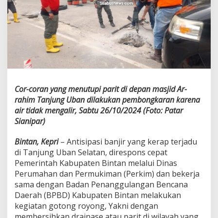
k
a
b
B
i
n
t
a
n
L
Cor-coran yang menutupi parit di depan masjid Ar-
a
rahim Tanjung Uban dilakukan pembongkaran karena
k
air tidak mengalir, Sabtu 26/10/2024 (Foto: Patar
u
k
Sianipar)
a
n
Bintan, Kepri
– Antisipasi banjir yang kerap terjadu
I
di Tanjung Uban Selatan, direspons cepat
n
Pemerintah Kabupaten Bintan melalui Dinas
i
D
Perumahan dan Permukiman (Perkim) dan bekerja
i
sama dengan Badan Penanggulangan Bencana
T
Daerah (BPBD) Kabupaten Bintan melakukan
a
kegiatan gotong royong, Yakni dengan
n
membersihkan drainase atau parit di wilayah yang
j