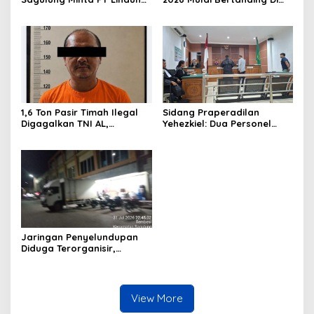
Alam Berjaya Hentikan
Tambelan
Perlakuan Merendahkan
Masyarakat
1,6 Ton Pasir Timah Ilegal
Sidang Praperadilan
Digagalkan TNI AL,
Yehezkiel: Dua Personel
Senapan dan Airsoft Gun
Polresta Barelang Ditegur
Diamankan, Hozlan
Hakim Gara-gara
Tersangka
Penampilan
Jaringan Penyelundupan
Diduga Terorganisir,
Bongkar Muat Barang
Tanpa Pengawasan Bea
Cukai Batam Berlangsung
Terbuka
View More