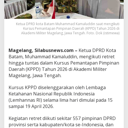
o
w
o
,
K
Ketua DPRD kota Batam Muhammad Kamaluddin saat mengikuti
Kursus Pemantapan Pimpinan Daerah (KPPD) Tahun 2026 di
e
Akademi Militer Magelang, Jawa Tengah. Foto. Dok (istimewa)
t
u
a
D
Magelang, Silabusnews.com –
Ketua DPRD Kota
P
Batam, Muhammad Kamaluddin, mengikuti retret
R
hingga tuntas dalam Kursus Pemantapan Pimpinan
D
Daerah (KPPD) Tahun 2026 di Akademi Militer
B
Magelang, Jawa Tengah.
a
t
a
Kursus KPPD diselenggarakan oleh Lembaga
m
Ketahanan Nasional Republik Indonesia
M
(Lemhannas RI) selama lima hari dimulai pada 15
K
sampai 19 April 2026.
a
m
a
Kegiatan retret diikuti sekitar 557 pimpinan DPRD
l
provinsi serta kabupaten/kota se-Indonesia, dan
u