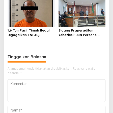
Masyarakat
1,6 Ton Pasir Timah Ilegal
Sidang Praperadilan
Digagalkan TNI AL,
Yehezkiel: Dua Personel
Senapan dan Airsoft Gun
Polresta Barelang Ditegur
Diamankan, Hozlan
Hakim Gara-gara
Tersangka
Penampilan
Tinggalkan Balasan
Alamat email Anda tidak akan dipublikasikan.
Ruas yang wajib
ditandai
*