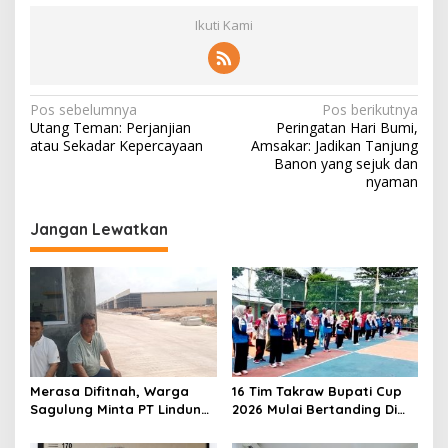
Ikuti Kami
N
Pos sebelumnya
Pos berikutnya
Utang Teman: Perjanjian
Peringatan Hari Bumi,
a
atau Sekadar Kepercayaan
Amsakar: Jadikan Tanjung
v
Banon yang sejuk dan
nyaman
i
g
Jangan Lewatkan
a
s
i
p
o
s
Merasa Difitnah, Warga
16 Tim Takraw Bupati Cup
Sagulung Minta PT Lindung
2026 Mulai Bertanding Di
Alam Berjaya Hentikan
Tambelan
Perlakuan Merendahkan