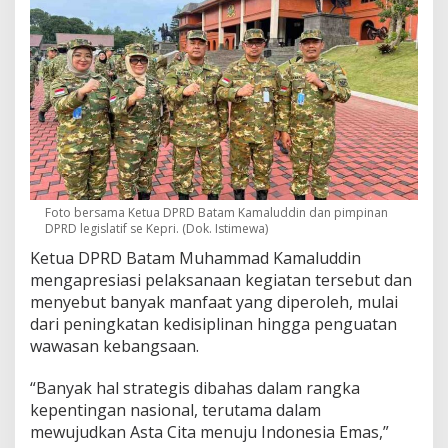
A
k
m
i
l
M
a
g
e
l
a
Foto bersama Ketua DPRD Batam Kamaluddin dan pimpinan
n
DPRD legislatif se Kepri. (Dok. Istimewa)
g
Ketua DPRD Batam Muhammad Kamaluddin
mengapresiasi pelaksanaan kegiatan tersebut dan
menyebut banyak manfaat yang diperoleh, mulai
dari peningkatan kedisiplinan hingga penguatan
wawasan kebangsaan.
“Banyak hal strategis dibahas dalam rangka
kepentingan nasional, terutama dalam
mewujudkan Asta Cita menuju Indonesia Emas,”