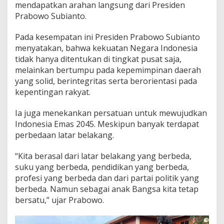
mendapatkan arahan langsung dari Presiden
d
Prabowo Subianto.
d
i
n
Pada kesempatan ini Presiden Prabowo Subianto
I
menyatakan, bahwa kekuatan Negara Indonesia
k
tidak hanya ditentukan di tingkat pusat saja,
u
melainkan bertumpu pada kepemimpinan daerah
t
i
yang solid, berintegritas serta berorientasi pada
R
kepentingan rakyat.
e
t
Ia juga menekankan persatuan untuk mewujudkan
r
Indonesia Emas 2045. Meskipun banyak terdapat
e
t
perbedaan latar belakang.
N
a
“Kita berasal dari latar belakang yang berbeda,
s
suku yang berbeda, pendidikan yang berbeda,
i
profesi yang berbeda dan dari partai politik yang
o
n
berbeda. Namun sebagai anak Bangsa kita tetap
a
bersatu,” ujar Prabowo.
l
d
i