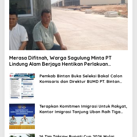
Merasa Difitnah, Warga Sagulung Minta PT
Lindung Alam Berjaya Hentikan Perlakuan
Merendahkan Masyarakat
Pemkab Bintan Buka Seleksi Bakal Calon
Komisaris dan Direktur BUMD PT. Bintan
Karya Bahari (Perseroda)
Terapkan Komitmen Imigrasi Untuk Rakyat,
Kantor Imigrasi Tanjung Uban Raih Tiga
Penghargaan
16 Tim Takraw Bupati Cup 2026 Mulai