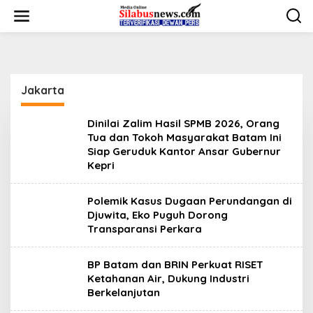
L
e
w
a
t
i
k
Jakarta
e
k
o
Dinilai Zalim Hasil SPMB 2026, Orang
n
Tua dan Tokoh Masyarakat Batam Ini
t
Siap Geruduk Kantor Ansar Gubernur
e
Kepri
n
Polemik Kasus Dugaan Perundangan di
Djuwita, Eko Puguh Dorong
Transparansi Perkara
BP Batam dan BRIN Perkuat RISET
Ketahanan Air, Dukung Industri
Berkelanjutan