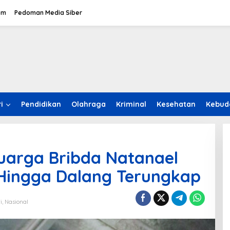
om
Pedoman Media Siber
i
Pendidikan
Olahraga
Kriminal
Kesehatan
Kebud
luarga Bribda Natanael
Hingga Dalang Terungkap
i
,
Nasional