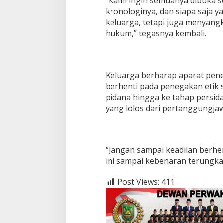
“Kami ingin semuanya dibuka s
kronologinya, dan siapa saja ya
keluarga, tetapi juga menyangk
hukum,” tegasnya kembali.
Keluarga berharap aparat pene
berhenti pada penegakan etik 
pidana hingga ke tahap persid
yang lolos dari pertanggungj
“Jangan sampai keadilan berhen
ini sampai kebenaran terungka
Post Views:
411