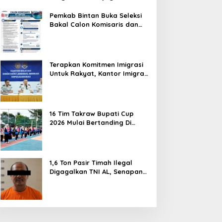
Hentikan Perlakuan Merendahkan
Masyarakat
Pemkab Bintan Buka Seleksi
Bakal Calon Komisaris dan
Direktur BUMD PT. Bintan
Karya Bahari (Perseroda)
Terapkan Komitmen Imigrasi
Untuk Rakyat, Kantor Imigrasi
Tanjung Uban Raih Tiga
Penghargaan
16 Tim Takraw Bupati Cup
2026 Mulai Bertanding Di
Tambelan
1,6 Ton Pasir Timah Ilegal
Digagalkan TNI AL, Senapan
dan Airsoft Gun Diamankan,
Hozlan Tersangka