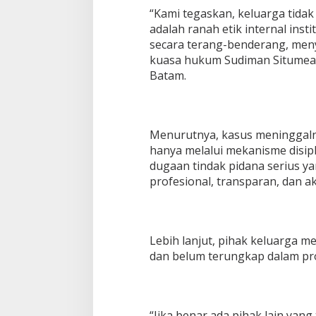
“Kami tegaskan, keluarga tida
adalah ranah etik internal inst
secara terang-benderang, meny
kuasa hukum Sudiman Situmeang
Batam.
Menurutnya, kasus meninggalny
hanya melalui mekanisme disipl
dugaan tindak pidana serius ya
profesional, transparan, dan a
Lebih lanjut, pihak keluarga m
dan belum terungkap dalam pros
“Jika benar ada pihak lain yang 