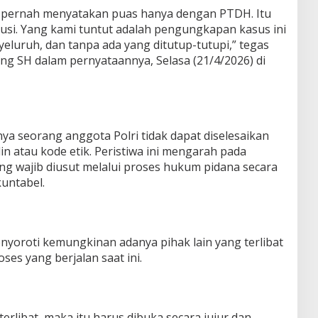
k pernah menyatakan puas hanya dengan PTDH. Itu
itusi. Yang kami tuntut adalah pengungkapan kasus ini
eluruh, dan tanpa ada yang ditutup-tutupi,” tegas
 SH dalam pernyataannya, Selasa (21/4/2026) di
a seorang anggota Polri tidak dapat diselesaikan
in atau kode etik. Peristiwa ini mengarah pada
ng wajib diusut melalui proses hukum pidana secara
kuntabel.
enyoroti kemungkinan adanya pihak lain yang terlibat
es yang berjalan saat ini.
terlibat, maka itu harus dibuka secara jujur dan