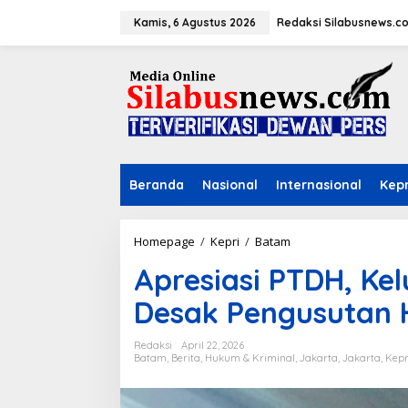
L
e
Kamis, 6 Agustus 2026
Redaksi Silabusnews.c
w
a
t
i
k
e
k
o
n
Beranda
Nasional
Internasional
Kepr
t
e
n
Homepage
/
Kepri
/
Batam
A
p
Apresiasi PTDH, Ke
r
e
Desak Pengusutan 
s
i
a
Redaksi
April 22, 2026
s
Batam
,
Berita
,
Hukum & Kriminal
,
Jakarta
,
Jakarta
,
Kepr
i
P
T