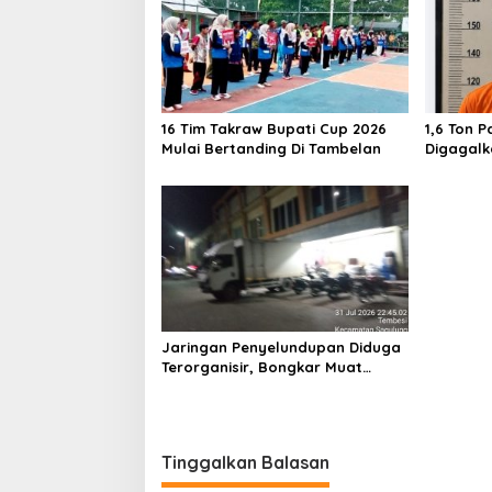
s
i
p
o
16 Tim Takraw Bupati Cup 2026
1,6 Ton P
s
Mulai Bertanding Di Tambelan
Digagalk
Airsoft 
Jaringan Penyelundupan Diduga
Terorganisir, Bongkar Muat
Barang Tanpa Pengawasan Bea
Cukai Batam Berlangsung
Terbuka
Tinggalkan Balasan