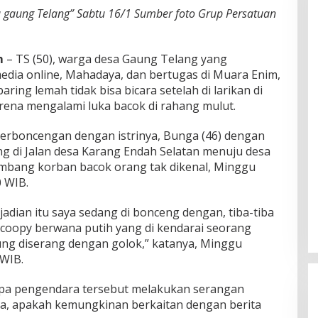
esa gaung Telang” Sabtu 16/1 Sumber foto Grup Persatuan
m
– TS (50), warga desa Gaung Telang yang
 media online, Mahadaya, dan bertugas di Muara Enim,
aring lemah tidak bisa bicara setelah di larikan di
arena mengalami luka bacok di rahang mulut.
erboncengan dengan istrinya, Bunga (46) dengan
 di Jalan desa Karang Endah Selatan menuju desa
bang korban bacok orang tak dikenal, Minggu
0 WIB.
jadian itu saya sedang di bonceng dengan, tiba-tiba
 Scoopy berwana putih yang di kendarai seorang
g diserang dengan golok,” katanya, Minggu
0WIB.
pa pengendara tersebut melakukan serangan
ya, apakah kemungkinan berkaitan dengan berita