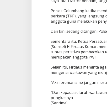
saya, atau faktor dendam,”ung
d
i
Polsek Gelumbang ketika menda
K
perkara (TKP), yang langsung 
e
anggota guna melakukan penye
n
a
l
Dan kini sedang ditangani Pol
Sementara itu, Ketua Persatua
(Sumsel) H Firdaus Komar, mem
tuntas peristiwa pembacokan t
merupakan anggota PWI.
Selain itu, Firdaus meminta ag
mengenai wartawan yang menjal
“Aksi premanisme jangan merug
“Dan kepada seluruh wartawan 
pungkasnya.
(Santima)