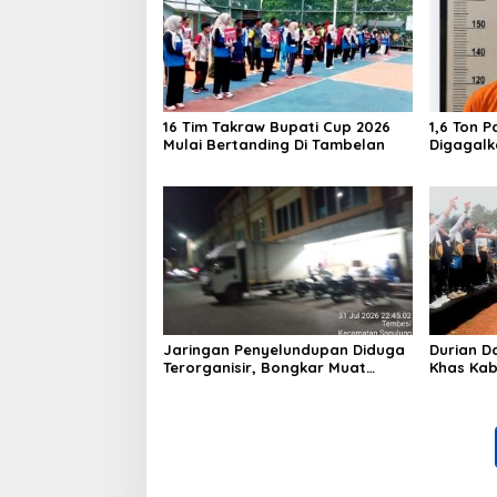
16 Tim Takraw Bupati Cup 2026
1,6 Ton P
Mulai Bertanding Di Tambelan
Digagalk
Airsoft 
Jaringan Penyelundupan Diduga
Durian D
Terorganisir, Bongkar Muat
Khas Kab
Barang Tanpa Pengawasan Bea
Cukai Batam Berlangsung
Terbuka