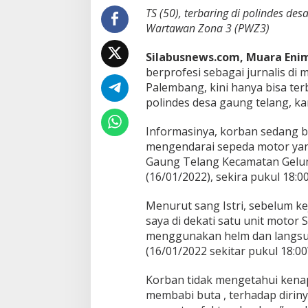
i
TS (50), terbaring di polindes d
a
Wartawan Zona 3 (PWZ3)
O
n
Silabusnews.com, Muara Eni
l
berprofesi sebagai jurnalis di
i
n
Palembang, kini hanya bisa terb
e
polindes desa gaung telang, k
d
i
Informasinya, korban sedang b
B
mengendarai sepeda motor yang
a
c
Gaung Telang Kecamatan Gelum
o
(16/01/2022), sekira pukul 18:0
k
O
Menurut sang Istri, sebelum ke
r
saya di dekati satu unit motor
a
n
menggunakan helm dan langsun
g
(16/01/2022 sekitar pukul 18:0
T
i
Korban tidak mengetahui kena
d
membabi buta , terhadap dirin
a
k