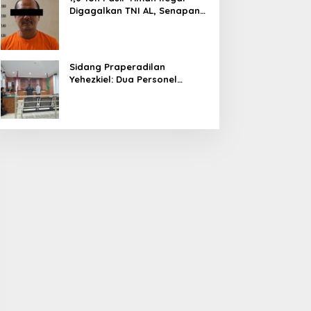
Digagalkan TNI AL, Senapan
dan Airsoft Gun Diamankan,
Hozlan Tersangka
Sidang Praperadilan
Yehezkiel: Dua Personel
Polresta Barelang Ditegur
Hakim Gara-gara Penampilan