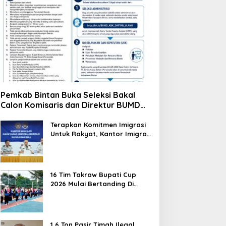
Pemkab Bintan Buka Seleksi Bakal
Calon Komisaris dan Direktur BUMD
PT. Bintan Karya Bahari (Perseroda)
Terapkan Komitmen Imigrasi
Untuk Rakyat, Kantor Imigrasi
Tanjung Uban Raih Tiga
Penghargaan
16 Tim Takraw Bupati Cup
2026 Mulai Bertanding Di
Tambelan
1,6 Ton Pasir Timah Ilegal