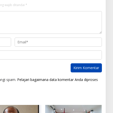
ng wajib ditandai
*
angi spam.
Pelajari bagaimana data komentar Anda diproses