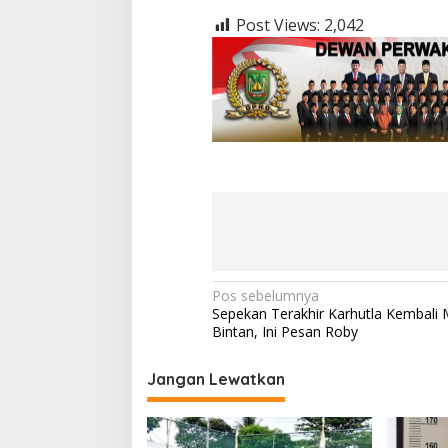
Post Views:
2,042
N
Pos sebelumnya
Sepekan Terakhir Karhutla Kembali 
a
Bintan, Ini Pesan Roby
v
i
Jangan Lewatkan
g
a