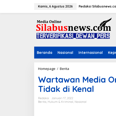
L
e
Kamis, 6 Agustus 2026
Redaksi Silabusnews.c
w
a
t
i
k
e
k
o
n
Beranda
Nasional
Internasional
Kepr
t
e
n
Homepage
/
Berita
W
a
Wartawan Media On
r
t
Tidak di Kenal
a
w
a
Redaksi
Januari 17, 2022
n
Berita
,
Hukum & Kriminal
,
Nasional
M
e
d