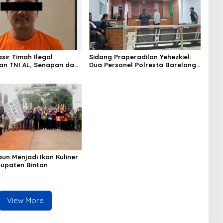
asir Timah Ilegal
Sidang Praperadilan Yehezkiel:
an TNI AL, Senapan dan
Dua Personel Polresta Barelang
Gun Diamankan, Hozlan
Ditegur Hakim Gara-gara
Tersangka
Penampilan
aun Menjadi Ikon Kuliner
upaten Bintan
View More