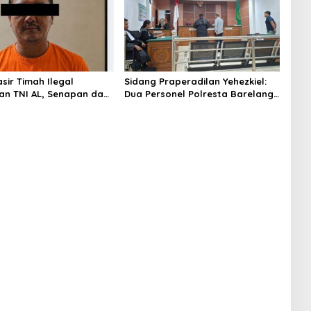
asir Timah Ilegal
Sidang Praperadilan Yehezkiel:
an TNI AL, Senapan dan
Dua Personel Polresta Barelang
Gun Diamankan, Hozlan
Ditegur Hakim Gara-gara
Tersangka
Penampilan