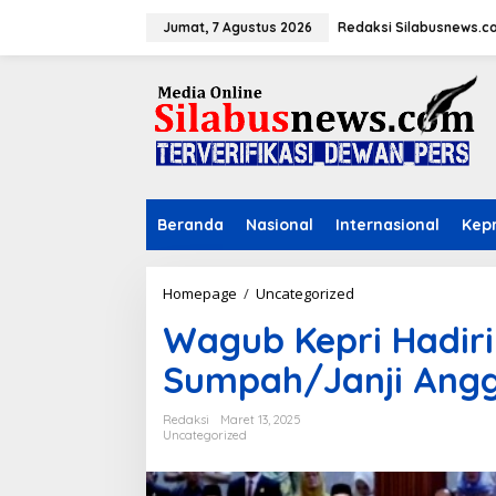
L
e
Jumat, 7 Agustus 2026
Redaksi Silabusnews.c
w
a
t
i
k
e
k
o
n
Beranda
Nasional
Internasional
Kepr
t
e
n
Homepage
/
Uncategorized
W
a
Wagub Kepri Hadir
g
u
Sumpah/Janji Ang
b
K
e
Redaksi
Maret 13, 2025
p
Uncategorized
r
i
H