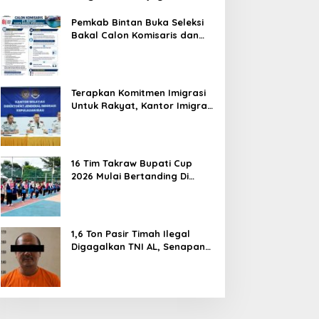
Hentikan Perlakuan Merendahkan
Masyarakat
Pemkab Bintan Buka Seleksi
Bakal Calon Komisaris dan
Direktur BUMD PT. Bintan
Karya Bahari (Perseroda)
Terapkan Komitmen Imigrasi
Untuk Rakyat, Kantor Imigrasi
Tanjung Uban Raih Tiga
Penghargaan
16 Tim Takraw Bupati Cup
2026 Mulai Bertanding Di
Tambelan
1,6 Ton Pasir Timah Ilegal
Digagalkan TNI AL, Senapan
dan Airsoft Gun Diamankan,
Hozlan Tersangka