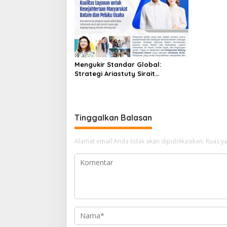
Mengukir Standar Global:
Strategi Ariastuty Sirait
Transformasi Layanan Publik BP
Batam
Tinggalkan Balasan
Alamat email Anda tidak akan dipublikasikan.
Ruas ya