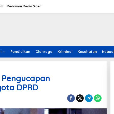
om
Pedoman Media Siber
i
Pendidikan
Olahraga
Kriminal
Kesehatan
Kebud
i Pengucapan
gota DPRD