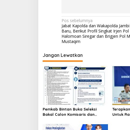
N
Pos sebelumnya
Jabat Kapolda dan Wakapolda Jambi
a
Baru, Berikut Profil Singkat Irjen Pol
v
Halomoan Siregar dan Brigjen Pol M
Mustaqim
i
g
Jangan Lewatkan
a
s
i
p
o
s
Pemkab Bintan Buka Seleksi
Terapkan
Bakal Calon Komisaris dan
Untuk Ra
Direktur BUMD PT. Bintan Karya
Tanjung 
Bahari (Perseroda)
Penghar