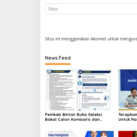
Situs ini menggunakan Akismet untuk mengur
News Feed
Pemkab Bintan Buka Seleksi
Terapkan
Bakal Calon Komisaris dan
Untuk Ra
Direktur BUMD PT. Bintan Karya
Tanjung 
Bahari (Perseroda)
Penghar