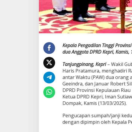
j
i
A
n
g
g
o
t
Kepala Pengadilan Tinggi Provins
a
dua Anggota DPRD Kepri, Kamis, 
D
P
R
Tanjungpinang, Kepri
– Wakil Gu
D
Haris Pratamura, menghadiri 
antar Waktu (PAW) dua orang an
Geeindra, dan Januar Robert Sil
DPRD Provinsi Kepulauan Riau 
Ketua DPRD Kepri, Iman Sutia
Dompak, Kamis (13/03/2025).
Pengucapan sumpah/janji kedu
dengan dipimpin oleh Kepala Pe