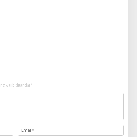
ng wajib ditandai
*