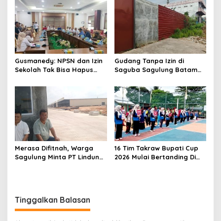
i
p
o
s
Gusmanedy: NPSN dan Izin
Gudang Tanpa Izin di
Sekolah Tak Bisa Hapus
Saguba Sagulung Batam
Tanggung Jawab Atas
Diduga Simpan Solar
Dugaan Kekerasan Anak
Bersubsidi, Warga Resah
Terancam Bahaya
Kebakaran
Merasa Difitnah, Warga
16 Tim Takraw Bupati Cup
Sagulung Minta PT Lindung
2026 Mulai Bertanding Di
Alam Berjaya Hentikan
Tambelan
Perlakuan Merendahkan
Masyarakat
Tinggalkan Balasan