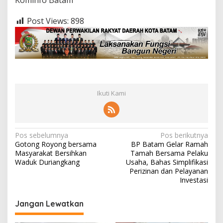
Post Views:
898
Ikuti Kami
N
Pos sebelumnya
Pos berikutnya
Gotong Royong bersama
BP Batam Gelar Ramah
a
Masyarakat Bersihkan
Tamah Bersama Pelaku
v
Waduk Duriangkang
Usaha, Bahas Simplifikasi
Perizinan dan Pelayanan
i
Investasi
g
Jangan Lewatkan
a
s