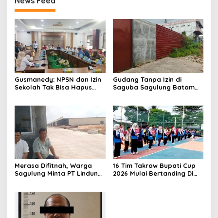
News Feed
Gusmanedy: NPSN dan Izin
Gudang Tanpa Izin di
Sekolah Tak Bisa Hapus
Saguba Sagulung Batam
Tanggung Jawab Atas
Diduga Simpan Solar
Dugaan Kekerasan Anak
Bersubsidi, Warga Resah
Terancam Bahaya
Kebakaran
Merasa Difitnah, Warga
16 Tim Takraw Bupati Cup
Sagulung Minta PT Lindung
2026 Mulai Bertanding Di
Alam Berjaya Hentikan
Tambelan
Perlakuan Merendahkan
Masyarakat