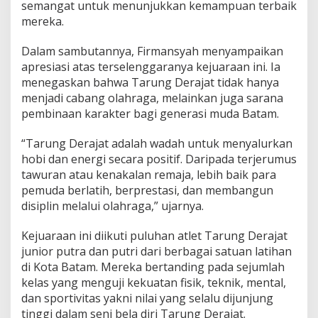
semangat untuk menunjukkan kemampuan terbaik
D
mereka.
e
r
a
Dalam sambutannya, Firmansyah menyampaikan
j
apresiasi atas terselenggaranya kejuaraan ini. Ia
a
menegaskan bahwa Tarung Derajat tidak hanya
t
menjadi cabang olahraga, melainkan juga sarana
B
pembinaan karakter bagi generasi muda Batam.
a
t
a
“Tarung Derajat adalah wadah untuk menyalurkan
m
hobi dan energi secara positif. Daripada terjerumus
,
tawuran atau kenakalan remaja, lebih baik para
A
pemuda berlatih, berprestasi, dan membangun
j
a
disiplin melalui olahraga,” ujarnya.
n
g
Kejuaraan ini diikuti puluhan atlet Tarung Derajat
P
junior putra dan putri dari berbagai satuan latihan
e
di Kota Batam. Mereka bertanding pada sejumlah
m
b
kelas yang menguji kekuatan fisik, teknik, mental,
i
dan sportivitas yakni nilai yang selalu dijunjung
n
tinggi dalam seni bela diri Tarung Derajat.
a