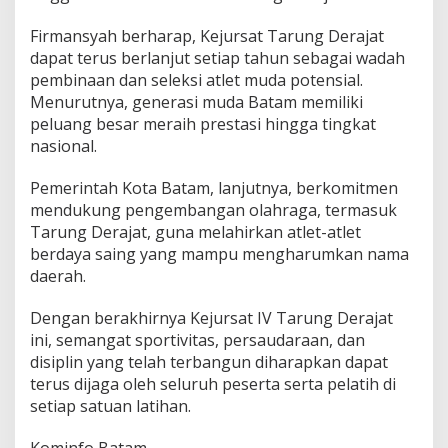
a
Firmansyah berharap, Kejursat Tarung Derajat
n
A
dapat terus berlanjut setiap tahun sebagai wadah
t
pembinaan dan seleksi atlet muda potensial.
l
Menurutnya, generasi muda Batam memiliki
e
peluang besar meraih prestasi hingga tingkat
t
M
nasional.
u
d
Pemerintah Kota Batam, lanjutnya, berkomitmen
a
mendukung pengembangan olahraga, termasuk
Tarung Derajat, guna melahirkan atlet-atlet
berdaya saing yang mampu mengharumkan nama
daerah.
Dengan berakhirnya Kejursat IV Tarung Derajat
ini, semangat sportivitas, persaudaraan, dan
disiplin yang telah terbangun diharapkan dapat
terus dijaga oleh seluruh peserta serta pelatih di
setiap satuan latihan.
Kominfo Batam