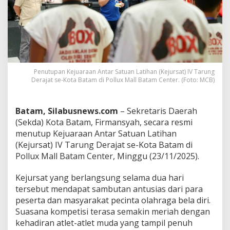
A
p
r
e
s
i
a
s
Penutupan Kejuaraan Antar Satuan Latihan (Kejursat) IV Tarung
Derajat se-Kota Batam di Pollux Mall Batam Center. (Foto: MCB)
i
K
e
j
Batam, Silabusnews.com
– Sekretaris Daerah
u
(Sekda) Kota Batam, Firmansyah, secara resmi
r
menutup Kejuaraan Antar Satuan Latihan
s
(Kejursat) IV Tarung Derajat se-Kota Batam di
a
t
Pollux Mall Batam Center, Minggu (23/11/2025).
I
V
Kejursat yang berlangsung selama dua hari
T
tersebut mendapat sambutan antusias dari para
a
peserta dan masyarakat pecinta olahraga bela diri.
r
u
Suasana kompetisi terasa semakin meriah dengan
n
kehadiran atlet-atlet muda yang tampil penuh
g