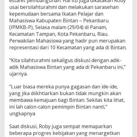
estafet pembangunan. Hal itu juga dikatakan Roby
h
usai bersilahturahmi dan melakukan sarasehan
a
kepemudaan bersama Ikatan Pelajar dan
n
Mahasiswa Kabupaten Bintan – Pekanbaru
D
e
(IPMKB-P), Selasa malam (29/04) di Panam,
n
Kecamatan Tampan, Kota Pekanbaru, Riau.
g
Perwakilan Mahasiswa yang hadir pun merupakan
a
representasi dari 10 Kecamatan yang ada di Bintan.
n
M
a
“Kita silahturahmi sekaligus diskusi dengan adik-
h
adik Mahasiswa Bintan yang ada di Pekanbaru ini,”
a
ujarnya.
s
i
“Luar biasa mereka punya gagasan dan ide-ide,
s
w
yang jika diikhtiarkan bukan tidak mungkin akan
a
membawa kemajuan bagi Bintan. Sekilas kita lihat,
B
ini lah calon-calon pemimpin Bintan nanti,”
i
ungkapnya
n
t
a
Saat diskusi, Roby juga sempat memaparkan
n
beberapa progres kebijakan yang menargetkan
D