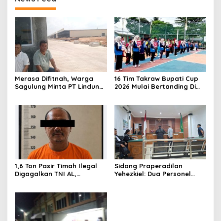
Merasa Difitnah, Warga
16 Tim Takraw Bupati Cup
Sagulung Minta PT Lindung
2026 Mulai Bertanding Di
Alam Berjaya Hentikan
Tambelan
Perlakuan Merendahkan
Masyarakat
1,6 Ton Pasir Timah Ilegal
Sidang Praperadilan
Digagalkan TNI AL,
Yehezkiel: Dua Personel
Senapan dan Airsoft Gun
Polresta Barelang Ditegur
Diamankan, Hozlan
Hakim Gara-gara
Tersangka
Penampilan