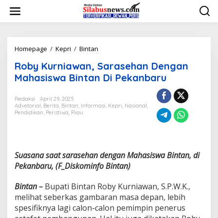
L
e
w
a
t
i
Homepage
/
Kepri
/
Bintan
R
k
o
Roby Kurniawan, Sarasehan Dengan
e
b
k
y
Mahasiswa Bintan Di Pekanbaru
o
K
n
u
Redaksi
April 29, 2025
t
r
Advetorial
,
Berita
,
Bintan
,
Informasi
,
Kepri
,
Nasional
,
e
n
Pendidikan
,
Peristiwa
,
Riau
n
i
a
w
a
n
Suasana saat sarasehan dengan Mahasiswa Bintan, di
,
Pekanbaru, (F_Diskominfo Bintan)
S
a
Bintan –
Bupati Bintan Roby Kurniawan, S.P.W.K.,
r
melihat seberkas gambaran masa depan, lebih
a
s
spesifiknya lagi calon-calon pemimpin penerus
e