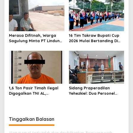
i
p
o
s
Merasa Difitnah, Warga
16 Tim Takraw Bupati Cup
Sagulung Minta PT Lindung
2026 Mulai Bertanding Di
Alam Berjaya Hentikan
Tambelan
Perlakuan Merendahkan
Masyarakat
1,6 Ton Pasir Timah Ilegal
Sidang Praperadilan
Digagalkan TNI AL,
Yehezkiel: Dua Personel
Senapan dan Airsoft Gun
Polresta Barelang Ditegur
Diamankan, Hozlan
Hakim Gara-gara
Tersangka
Penampilan
Tinggalkan Balasan
Alamat email Anda tidak akan dipublikasikan.
Ruas yang wajib