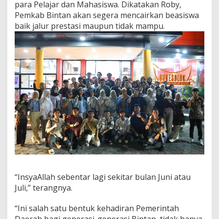
para Pelajar dan Mahasiswa. Dikatakan Roby,
i
Pemkab Bintan akan segera mencairkan beasiswa
P
e
baik jalur prestasi maupun tidak mampu.
k
a
n
b
a
r
u
“InsyaAllah sebentar lagi sekitar bulan Juni atau
Juli,” terangnya.
“Ini salah satu bentuk kehadiran Pemerintah