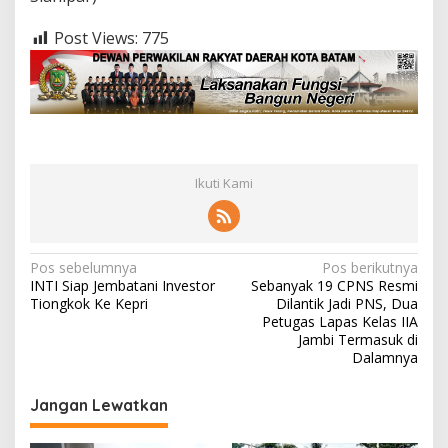
Post Views:
775
Ikuti Kami
N
Pos sebelumnya
Pos berikutnya
INTI Siap Jembatani Investor
Sebanyak 19 CPNS Resmi
a
Tiongkok Ke Kepri
Dilantik Jadi PNS, Dua
v
Petugas Lapas Kelas IIA
Jambi Termasuk di
i
Dalamnya
g
Jangan Lewatkan
a
s