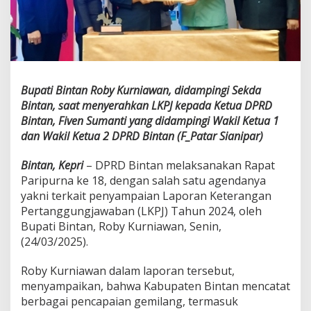
a
n
C
a
p
a
i
Bupati Bintan Roby Kurniawan, didampingi Sekda
a
Bintan, saat menyerahkan LKPJ kepada Ketua DPRD
n
Bintan, Fiven Sumanti yang didampingi Wakil Ketua 1
G
e
dan Wakil Ketua 2 DPRD Bintan (F_Patar Sianipar)
m
i
Bintan, Kepri
– DPRD Bintan melaksanakan Rapat
l
Paripurna ke 18, dengan salah satu agendanya
a
yakni terkait penyampaian Laporan Keterangan
n
g
Pertanggungjawaban (LKPJ) Tahun 2024, oleh
K
Bupati Bintan, Roby Kurniawan, Senin,
a
(24/03/2025).
b
u
Roby Kurniawan dalam laporan tersebut,
p
a
menyampaikan, bahwa Kabupaten Bintan mencatat
t
berbagai pencapaian gemilang, termasuk
e