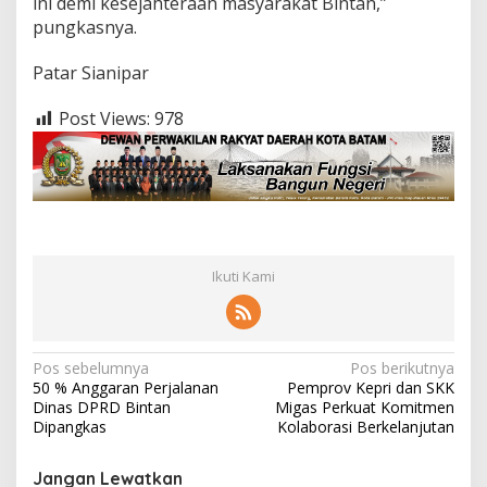
ini demi kesejahteraan masyarakat Bintan,”
pungkasnya.
Patar Sianipar
Post Views:
978
Ikuti Kami
N
Pos sebelumnya
Pos berikutnya
50 % Anggaran Perjalanan
Pemprov Kepri dan SKK
a
Dinas DPRD Bintan
Migas Perkuat Komitmen
v
Dipangkas
Kolaborasi Berkelanjutan
i
Jangan Lewatkan