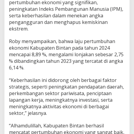
pertumbuhan ekonomi yang signifikan,
n
peningkatan Indeks Pembangunan Manusia (IPM),
B
serta keberhasilan dalam menekan angka
i
n
pengangguran dan menghapus kemiskinan
t
ekstrem.
a
n
Roby menyampaikan, bahwa laju pertumbuhan
P
ekonomi Kabupaten Bintan pada tahun 2024
a
d
mencapai 8,89 %, mengalami lonjakan sebesar 2,75
a
% dibandingkan tahun 2023 yang tercatat di angka
L
6,14 %.
K
P
“Keberhasilan ini didorong oleh berbagai faktor
J
T
strategis, seperti peningkatan pendapatan daerah,
a
perkembangan sektor pariwisata, penciptaan
h
lapangan kerja, meningkatnya investasi, serta
u
meningkatnya aktivitas ekonomi di berbagai
n
2
sektor,” jelasnya.
0
2
“Alhamdulillah, Kabupaten Bintan berhasil
4
mencatat pertumbuhan ekonomi yang sangat baik,