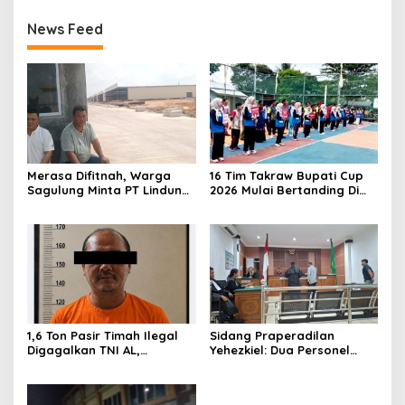
News Feed
Merasa Difitnah, Warga
16 Tim Takraw Bupati Cup
Sagulung Minta PT Lindung
2026 Mulai Bertanding Di
Alam Berjaya Hentikan
Tambelan
Perlakuan Merendahkan
Masyarakat
1,6 Ton Pasir Timah Ilegal
Sidang Praperadilan
Digagalkan TNI AL,
Yehezkiel: Dua Personel
Senapan dan Airsoft Gun
Polresta Barelang Ditegur
Diamankan, Hozlan
Hakim Gara-gara
Tersangka
Penampilan