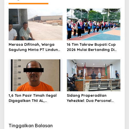
g
a
s
i
p
o
Merasa Difitnah, Warga
16 Tim Takraw Bupati Cup
s
Sagulung Minta PT Lindung
2026 Mulai Bertanding Di
Alam Berjaya Hentikan
Tambelan
Perlakuan Merendahkan
Masyarakat
1,6 Ton Pasir Timah Ilegal
Sidang Praperadilan
Digagalkan TNI AL,
Yehezkiel: Dua Personel
Senapan dan Airsoft Gun
Polresta Barelang Ditegur
Diamankan, Hozlan
Hakim Gara-gara
Tersangka
Penampilan
Tinggalkan Balasan