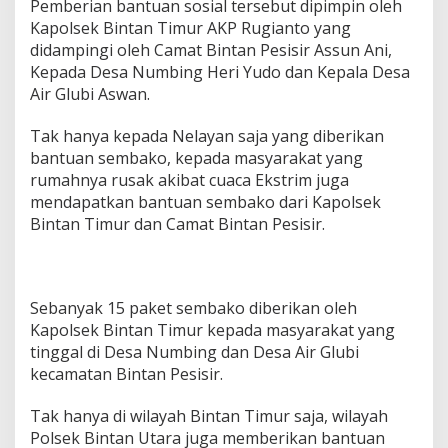
Pemberian bantuan sosial tersebut dipimpin oleh
n
Kapolsek Bintan Timur AKP Rugianto yang
S
didampingi oleh Camat Bintan Pesisir Assun Ani,
o
s
Kepada Desa Numbing Heri Yudo dan Kepala Desa
i
Air Glubi Aswan.
a
l
Tak hanya kepada Nelayan saja yang diberikan
K
bantuan sembako, kepada masyarakat yang
e
p
rumahnya rusak akibat cuaca Ekstrim juga
a
mendapatkan bantuan sembako dari Kapolsek
d
Bintan Timur dan Camat Bintan Pesisir.
a
M
a
s
y
Sebanyak 15 paket sembako diberikan oleh
a
Kapolsek Bintan Timur kepada masyarakat yang
r
tinggal di Desa Numbing dan Desa Air Glubi
a
kecamatan Bintan Pesisir.
k
a
t
Tak hanya di wilayah Bintan Timur saja, wilayah
Polsek Bintan Utara juga memberikan bantuan