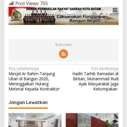
Post Views:
755
Ikuti Kami
N
Pos sebelumnya
Pos berikutnya
Mesjid Ar Rahim Tanjung
Hadiri Tarhib Ramadan di
a
Uban di Bangun 2020,
Bintan, Muhammad Rudi
v
Meninggalkan Hutang
Ajak Masyarakat Jaga
Meterial Kepada Kontraktor
Kekompakan
i
g
Jangan Lewatkan
a
s
i