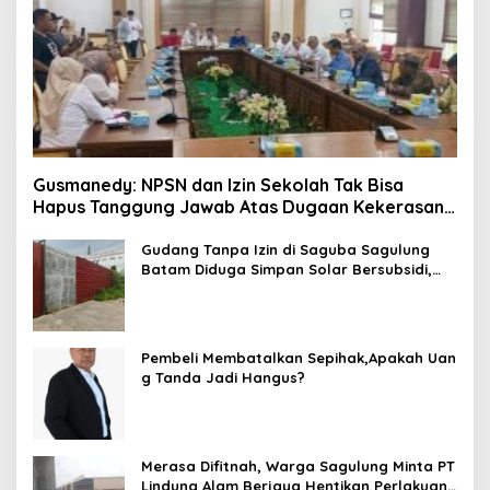
Gusmanedy: NPSN dan Izin Sekolah Tak Bisa
Hapus Tanggung Jawab Atas Dugaan Kekerasan
Anak
Gudang Tanpa Izin di Saguba Sagulung
Batam Diduga Simpan Solar Bersubsidi,
Warga Resah Terancam Bahaya
Kebakaran
Pembeli Membatalkan Sepihak,Apakah Uan
g Tanda Jadi Hangus?
Merasa Difitnah, Warga Sagulung Minta PT
Lindung Alam Berjaya Hentikan Perlakuan