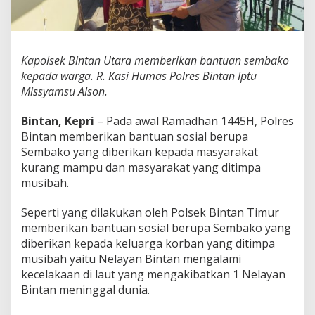
P
o
l
r
e
Kapolsek Bintan Utara memberikan bantuan sembako
s
kepada warga. R. Kasi Humas Polres Bintan Iptu
B
Missyamsu Alson.
i
n
Bintan, Kepri
– Pada awal Ramadhan 1445H, Polres
t
a
Bintan memberikan bantuan sosial berupa
n
Sembako yang diberikan kepada masyarakat
B
kurang mampu dan masyarakat yang ditimpa
e
musibah.
r
i
k
Seperti yang dilakukan oleh Polsek Bintan Timur
a
memberikan bantuan sosial berupa Sembako yang
n
diberikan kepada keluarga korban yang ditimpa
B
musibah yaitu Nelayan Bintan mengalami
a
kecelakaan di laut yang mengakibatkan 1 Nelayan
n
t
Bintan meninggal dunia.
u
a