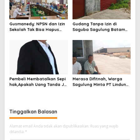
p
o
s
Gusmanedy: NPSN dan Izin
Gudang Tanpa Izin di
Sekolah Tak Bisa Hapus
Saguba Sagulung Batam
Tanggung Jawab Atas
Diduga Simpan Solar
Dugaan Kekerasan Anak
Bersubsidi, Warga Resah
Terancam Bahaya
Kebakaran
Pembeli Membatalkan Sepi
Merasa Difitnah, Warga
hak,Apakah Uang Tanda Ja
Sagulung Minta PT Lindung
di Hangus?
Alam Berjaya Hentikan
Perlakuan Merendahkan
Masyarakat
Tinggalkan Balasan
Alamat email Anda tidak akan dipublikasikan.
Ruas yang wajib
ditandai
*