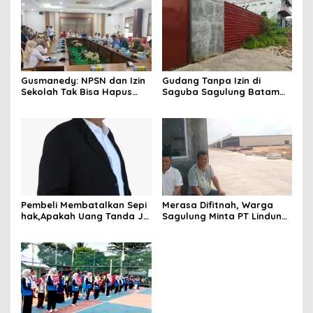
Gusmanedy: NPSN dan Izin
Gudang Tanpa Izin di
Sekolah Tak Bisa Hapus
Saguba Sagulung Batam
Tanggung Jawab Atas
Diduga Simpan Solar
Dugaan Kekerasan Anak
Bersubsidi, Warga Resah
Terancam Bahaya
Kebakaran
Pembeli Membatalkan Sepi
Merasa Difitnah, Warga
hak,Apakah Uang Tanda Ja
Sagulung Minta PT Lindung
di Hangus?
Alam Berjaya Hentikan
Perlakuan Merendahkan
Masyarakat