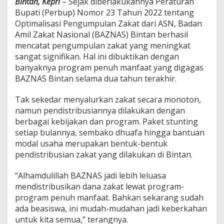
Bintan, Kepri
– Sejak diberlakukannya Peraturan
A
Bupati (Perbup) Nomor 23 Tahun 2022 tentang
Z
Optimalisasi Pengumpulan Zakat dari ASN, Badan
N
A
Amil Zakat Nasional (BAZNAS) Bintan berhasil
S
mencatat pengumpulan zakat yang meningkat
B
sangat signifikan. Hal ini dibuktikan dengan
i
banyaknya program penuh manfaat yang digagas
n
BAZNAS Bintan selama dua tahun terakhir.
t
a
n
Tak sekedar menyalurkan zakat secara monoton,
,
namun pendistribusiannya dilakukan dengan
B
berbagai kebijakan dan program. Paket stunting
u
setiap bulannya, sembako dhuafa hingga bantuan
k
t
modal usaha merupakan bentuk-bentuk
i
pendistribusian zakat yang dilakukan di Bintan.
N
y
“Alhamdulillah BAZNAS jadi lebih leluasa
a
mendistribusikan dana zakat lewat program-
t
a
program penuh manfaat. Bahkan sekarang sudah
P
ada beasiswa, ini mudah-mudahan jadi keberkahan
e
untuk kita semua,” terangnya.
r