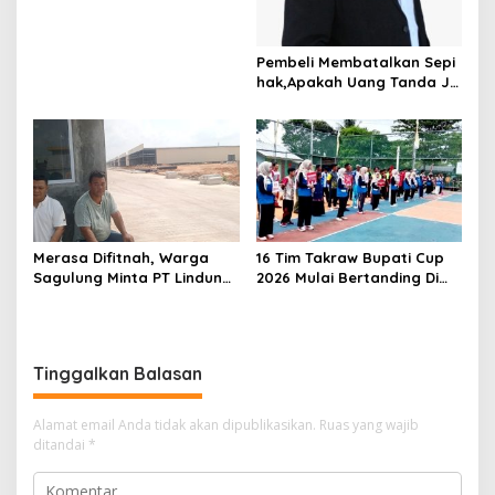
o
Bersubsidi, Warga Resah
s
Terancam Bahaya
Kebakaran
Pembeli Membatalkan Sepi
hak,Apakah Uang Tanda Ja
di Hangus?
Merasa Difitnah, Warga
16 Tim Takraw Bupati Cup
Sagulung Minta PT Lindung
2026 Mulai Bertanding Di
Alam Berjaya Hentikan
Tambelan
Perlakuan Merendahkan
Masyarakat
Tinggalkan Balasan
Alamat email Anda tidak akan dipublikasikan.
Ruas yang wajib
ditandai
*