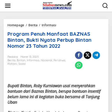
L
e
w
a
t
i
Homepage
/
Berita
/
Informasi
P
k
r
Program Penuh Manfaat BAZNAS
e
o
k
g
Bintan, Bukti Nyata Perbup Bintan
o
r
Nomor 23 Tahun 2022
n
a
t
m
e
P
Redaksi
Maret 13, 2025
n
Berita
,
Bintan
,
Informasi
,
Nasional
,
Peristiwa
,
e
Rohani
,
Sosial
n
u
h
M
a
Bupati Bintan, Roby Kurniawan usai menyerahkan
n
bantuan dari Baznas Bintan, berupa bantuan insentif
f
belum lama ini di kegiatan buka bersama di Tanjung
a
a
Uban
t
B