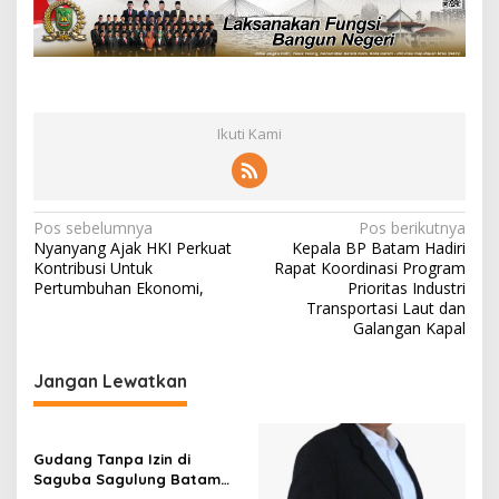
Ikuti Kami
N
Pos sebelumnya
Pos berikutnya
Nyanyang Ajak HKI Perkuat
Kepala BP Batam Hadiri
a
Kontribusi Untuk
Rapat Koordinasi Program
v
Pertumbuhan Ekonomi,
Prioritas Industri
Transportasi Laut dan
i
Galangan Kapal
g
Jangan Lewatkan
a
s
i
Gudang Tanpa Izin di
p
Saguba Sagulung Batam
Diduga Simpan Solar