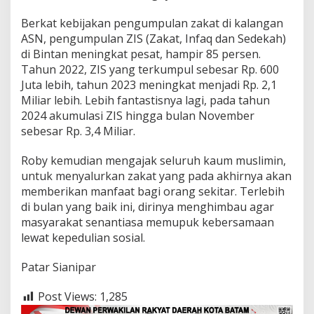
b
Berkat kebijakan pengumpulan zakat di kalangan
u
p
ASN, pengumpulan ZIS (Zakat, Infaq dan Sedekah)
B
di Bintan meningkat pesat, hampir 85 persen.
i
Tahun 2022, ZIS yang terkumpul sebesar Rp. 600
n
Juta lebih, tahun 2023 meningkat menjadi Rp. 2,1
t
a
Miliar lebih. Lebih fantastisnya lagi, pada tahun
n
2024 akumulasi ZIS hingga bulan November
N
sebesar Rp. 3,4 Miliar.
o
m
Roby kemudian mengajak seluruh kaum muslimin,
o
r
untuk menyalurkan zakat yang pada akhirnya akan
2
memberikan manfaat bagi orang sekitar. Terlebih
3
di bulan yang baik ini, dirinya menghimbau agar
T
masyarakat senantiasa memupuk kebersamaan
a
lewat kepedulian sosial.
h
u
n
Patar Sianipar
2
0
Post Views:
1,285
2
2