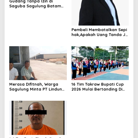
Gudang Tanpa Izin di
Saguba Sagulung Batam
Diduga Simpan Solar
Bersubsidi, Warga Resah
Terancam Bahaya
Kebakaran
Pembeli Membatalkan Sepi
hak,Apakah Uang Tanda Ja
di Hangus?
Merasa Difitnah, Warga
16 Tim Takraw Bupati Cup
Sagulung Minta PT Lindung
2026 Mulai Bertanding Di
Alam Berjaya Hentikan
Tambelan
Perlakuan Merendahkan
Masyarakat