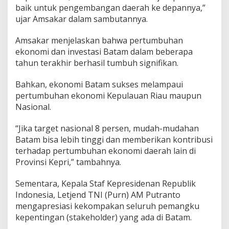
baik untuk pengembangan daerah ke depannya,”
r
i
ujar Amsakar dalam sambutannya.
t
a
Amsakar menjelaskan bahwa pertumbuhan
s
ekonomi dan investasi Batam dalam beberapa
I
tahun terakhir berhasil tumbuh signifikan.
n
d
u
Bahkan, ekonomi Batam sukses melampaui
s
pertumbuhan ekonomi Kepulauan Riau maupun
t
Nasional.
r
i
T
“Jika target nasional 8 persen, mudah-mudahan
r
Batam bisa lebih tinggi dan memberikan kontribusi
a
terhadap pertumbuhan ekonomi daerah lain di
n
Provinsi Kepri,” tambahnya.
s
p
o
Sementara, Kepala Staf Kepresidenan Republik
r
Indonesia, Letjend TNI (Purn) AM Putranto
t
mengapresiasi kekompakan seluruh pemangku
a
kepentingan (stakeholder) yang ada di Batam.
s
i