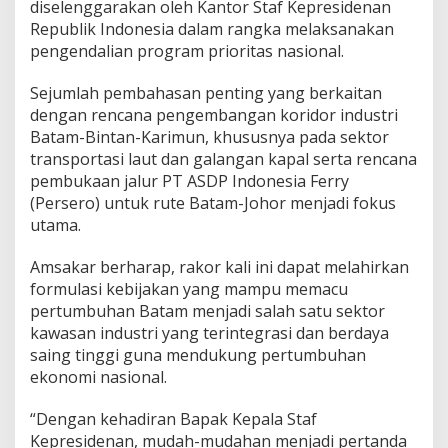
diselenggarakan oleh Kantor Staf Kepresidenan
a
Republik Indonesia dalam rangka melaksanakan
p
a
pengendalian program prioritas nasional.
t
K
Sejumlah pembahasan penting yang berkaitan
o
dengan rencana pengembangan koridor industri
o
Batam-Bintan-Karimun, khususnya pada sektor
r
d
transportasi laut dan galangan kapal serta rencana
i
pembukaan jalur PT ASDP Indonesia Ferry
n
(Persero) untuk rute Batam-Johor menjadi fokus
a
utama.
s
i
P
Amsakar berharap, rakor kali ini dapat melahirkan
r
formulasi kebijakan yang mampu memacu
o
pertumbuhan Batam menjadi salah satu sektor
g
kawasan industri yang terintegrasi dan berdaya
r
saing tinggi guna mendukung pertumbuhan
a
m
ekonomi nasional.
P
r
“Dengan kehadiran Bapak Kepala Staf
i
Kepresidenan, mudah-mudahan menjadi pertanda
o