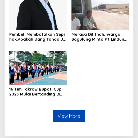
Kebakaran
Pembeli Membatalkan Sepi
Merasa Difitnah, Warga
hak,Apakah Uang Tanda Ja
Sagulung Minta PT Lindung
di Hangus?
Alam Berjaya Hentikan
Perlakuan Merendahkan
Masyarakat
16 Tim Takraw Bupati Cup
2026 Mulai Bertanding Di
Tambelan
View More