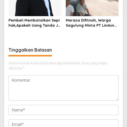
Pembeli Membatalkan Sepi
Merasa Difitnah, Warga
hak,Apakah Uang Tanda Ja
Sagulung Minta PT Lindung
di Hangus?
Alam Berjaya Hentikan
Perlakuan Merendahkan
Masyarakat
Tinggalkan Balasan
Alamat email Anda tidak akan dipublikasikan.
Ruas yang wajib
ditandai
*