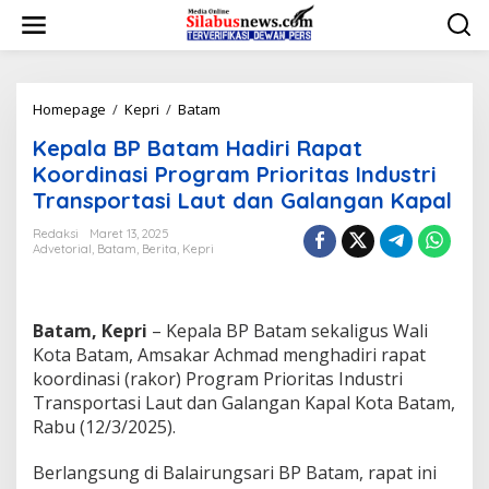
L
e
w
a
t
i
Homepage
/
Kepri
/
Batam
K
k
e
Kepala BP Batam Hadiri Rapat
e
p
k
a
Koordinasi Program Prioritas Industri
o
l
Transportasi Laut dan Galangan Kapal
n
a
t
B
Redaksi
Maret 13, 2025
e
P
Advetorial
,
Batam
,
Berita
,
Kepri
n
B
a
t
a
Batam, Kepri
– Kepala BP Batam sekaligus Wali
m
Kota Batam, Amsakar Achmad menghadiri rapat
H
koordinasi (rakor) Program Prioritas Industri
a
Transportasi Laut dan Galangan Kapal Kota Batam,
d
i
Rabu (12/3/2025).
r
i
Berlangsung di Balairungsari BP Batam, rapat ini
R