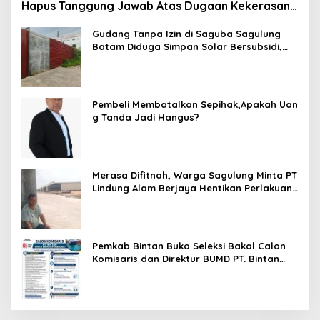
Hapus Tanggung Jawab Atas Dugaan Kekerasan
Anak
Gudang Tanpa Izin di Saguba Sagulung
Batam Diduga Simpan Solar Bersubsidi,
Warga Resah Terancam Bahaya
Kebakaran
Pembeli Membatalkan Sepihak,Apakah Uan
g Tanda Jadi Hangus?
Merasa Difitnah, Warga Sagulung Minta PT
Lindung Alam Berjaya Hentikan Perlakuan
Merendahkan Masyarakat
Pemkab Bintan Buka Seleksi Bakal Calon
Komisaris dan Direktur BUMD PT. Bintan
Karya Bahari (Perseroda)