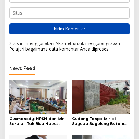
Situs ini menggunakan Akismet untuk mengurangi spam.
Pelajari bagaimana data komentar Anda diproses
News Feed
Gusmanedy: NPSN dan Izin
Gudang Tanpa Izin di
Sekolah Tak Bisa Hapus
Saguba Sagulung Batam
Tanggung Jawab Atas
Diduga Simpan Solar
Dugaan Kekerasan Anak
Bersubsidi, Warga Resah
Terancam Bahaya