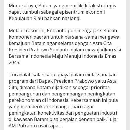
L
Menurutnya, Batam yang memiliki letak strategis
a
dapat tumbuh sebagai episentrum ekonomi
u
Kepulauan Riau bahkan nasional.
t
d
Melalui rakor ini, Putranto pun mengajak seluruh
a
n
komponen daerah untuk bersama-sama mengawal
G
kemajuan Batam agar selaras dengan Asta Cita
a
Presiden Prabowo Subianto dalam mewujudkan visi
l
Bersama Indonesia Maju Menuju Indonesia Emas
a
2045.
n
g
a
“Ini adalah salah satu upaya dalam melaksanakan
n
program dari Bapak Presiden Prabowo yaitu Asta
K
Cita, dimana Batam dijadikan sebagai prioritas
a
pembangunan dan pengembangan peningkatan
p
a
perekonomian di Indonesia. Kebersamaan ini pula
l
yang memberikan semangat baru agar
peningkatan konektivitas dan penguatan industri
di kawasan Batam bisa berjalan dengan baik,” ujar
AM Putranto usai rapat.