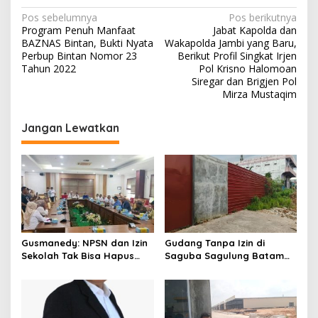
N
Pos sebelumnya
Pos berikutnya
Program Penuh Manfaat
Jabat Kapolda dan
a
BAZNAS Bintan, Bukti Nyata
Wakapolda Jambi yang Baru,
v
Perbup Bintan Nomor 23
Berikut Profil Singkat Irjen
Tahun 2022
Pol Krisno Halomoan
i
Siregar dan Brigjen Pol
Mirza Mustaqim
g
a
Jangan Lewatkan
s
i
p
o
s
Gusmanedy: NPSN dan Izin
Gudang Tanpa Izin di
Sekolah Tak Bisa Hapus
Saguba Sagulung Batam
Tanggung Jawab Atas
Diduga Simpan Solar
Dugaan Kekerasan Anak
Bersubsidi, Warga Resah
Terancam Bahaya
Kebakaran