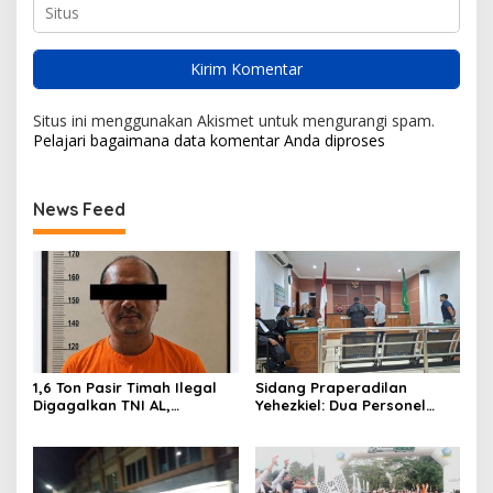
Situs ini menggunakan Akismet untuk mengurangi spam.
Pelajari bagaimana data komentar Anda diproses
News Feed
1,6 Ton Pasir Timah Ilegal
Sidang Praperadilan
Digagalkan TNI AL,
Yehezkiel: Dua Personel
Senapan dan Airsoft Gun
Polresta Barelang Ditegur
Diamankan, Hozlan
Hakim Gara-gara
Tersangka
Penampilan