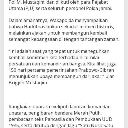
Pol M. Mustaqim, dan diikuti oleh para Pejabat
a
Utama (PJU) serta seluruh personel Polda Jambi.
r
k
i
Dalam amanatnya, Wakapolda menyampaikan
t
bahwa Harkitnas bukan sekadar momen historis,
n
melainkan ajakan untuk membangun kembali
a
semangat kebangsaan di tengah tantangan zaman.
s
k
e
“Ini adalah saat yang tepat untuk meneguhkan
-
kembali komitmen kita terhadap nilai-nilai
1
persatuan dan kemandirian bangsa. Kita lihat juga
1
150 hari pertama pemerintahan Prabowo-Gibran
7
,
menunjukkan upaya membangun dari akar,” ujar
M
Brigjen Mustaqim.
o
m
e
n
Rangkaian upacara meliputi laporan komandan
t
u
upacara, pengibaran bendera Merah Putih,
m
pembacaan teks Pancasila dan Pembukaan UUD
T
1945, serta ditutup dengan lagu “Satu Nusa Satu
i