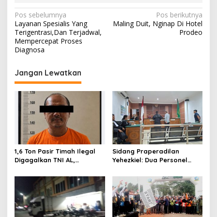
s
N
Pos sebelumnya
Pos berikutnya
m
Layanan Spesialis Yang
Maling Duit, Nginap Di Hotel
e
a
Terigentrasi,Dan Terjadwal,
Prodeo
v
Mempercepat Proses
Diagnosa
i
g
Jangan Lewatkan
a
s
i
p
o
s
1,6 Ton Pasir Timah Ilegal
Sidang Praperadilan
Digagalkan TNI AL,
Yehezkiel: Dua Personel
Senapan dan Airsoft Gun
Polresta Barelang Ditegur
Diamankan, Hozlan
Hakim Gara-gara
Tersangka
Penampilan