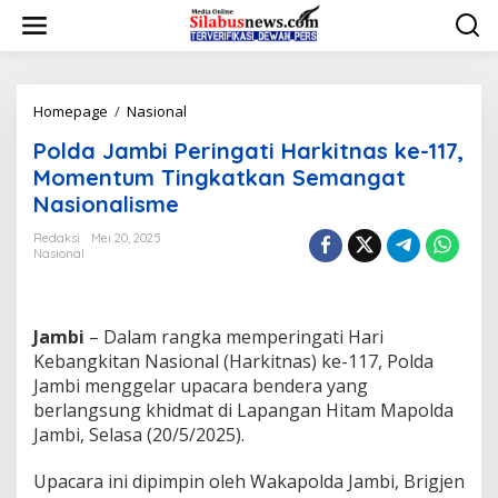
L
e
w
a
t
i
Homepage
/
Nasional
P
k
o
Polda Jambi Peringati Harkitnas ke-117,
e
l
k
d
Momentum Tingkatkan Semangat
o
a
Nasionalisme
n
J
t
a
Redaksi
Mei 20, 2025
e
m
Nasional
n
b
i
P
e
Jambi
– Dalam rangka memperingati Hari
r
Kebangkitan Nasional (Harkitnas) ke-117, Polda
i
Jambi menggelar upacara bendera yang
n
berlangsung khidmat di Lapangan Hitam Mapolda
g
a
Jambi, Selasa (20/5/2025).
t
i
Upacara ini dipimpin oleh Wakapolda Jambi, Brigjen
H