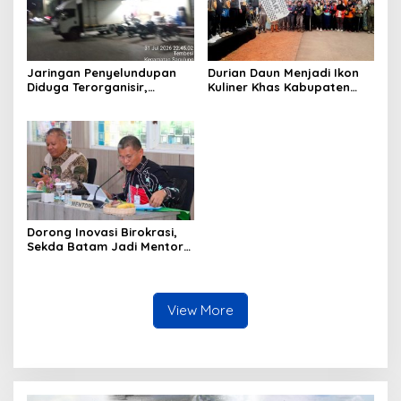
Jaringan Penyelundupan
Durian Daun Menjadi Ikon
Diduga Terorganisir,
Kuliner Khas Kabupaten
Bongkar Muat Barang
Bintan
Tanpa Pengawasan Bea
Cukai Batam Berlangsung
Terbuka
Dorong Inovasi Birokrasi,
Sekda Batam Jadi Mentor
PKN di Surabaya
View More