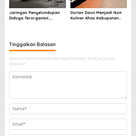
Jaringan Penyelundupan
Durian Daun Menjadi Ikon
Diduga Terorganisir,
Kuliner Khas Kabupaten
Bongkar Muat Barang
Bintan
Tanpa Pengawasan Bea
Cukai Batam Berlangsung
Terbuka
Tinggalkan Balasan
Alamat email Anda tidak akan dipublikasikan.
Ruas yang wajib
ditandai
*