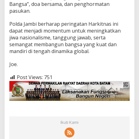
Bangsa”, doa bersama, dan penghormatan
n
g
pasukan.
k
a
Polda Jambi berharap peringatan Harkitnas ini
t
dapat menjadi momentum untuk meningkatkan
k
jiwa nasionalisme, tanggung jawab, serta
a
n
semangat membangun bangsa yang kuat dan
S
mandiri di tengah dinamika global.
e
m
Joe.
a
n
Post Views:
751
g
a
t
N
a
s
i
o
n
Ikuti Kami
a
l
i