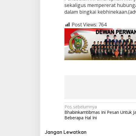
o
sekaligus mempererat hubunga
t
dalam bingkai kebhinekaan.(ad
a
B
a
Post Views:
764
t
a
m
N
Pos sebelumnya
Bhabinkamtibmas Ini Pesan Untuk Ja
a
Beberapa Hal Ini
v
i
Jangan Lewatkan