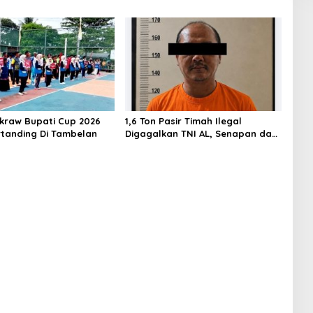
akraw Bupati Cup 2026
1,6 Ton Pasir Timah Ilegal
rtanding Di Tambelan
Digagalkan TNI AL, Senapan dan
Airsoft Gun Diamankan, Hozlan
Tersangka