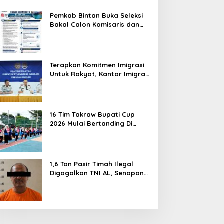
Hentikan Perlakuan Merendahkan
Masyarakat
Pemkab Bintan Buka Seleksi
Bakal Calon Komisaris dan
Direktur BUMD PT. Bintan
Karya Bahari (Perseroda)
Terapkan Komitmen Imigrasi
Untuk Rakyat, Kantor Imigrasi
Tanjung Uban Raih Tiga
Penghargaan
16 Tim Takraw Bupati Cup
2026 Mulai Bertanding Di
Tambelan
1,6 Ton Pasir Timah Ilegal
Digagalkan TNI AL, Senapan
dan Airsoft Gun Diamankan,
Hozlan Tersangka