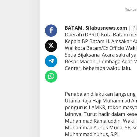
A
Suasan
n
g
g
o
BATAM, Silabusnews.com
| P
t
Daerah (DPRD) Kota Batam meng
a
Kepala BP Batam H. Amsakar A
D
Walikota Batam/Ex Officio Waki
P
Setia Bijaksana. Acara sakral 
R
D
Besar Madani, Lembaga Adat M
S
Center, beberapa waktu lalu.
a
k
s
i
k
Penabalan dilakukan langsung 
a
Utama Raja Haji Muhammad Amin,
n
pengurus LAMKR, tokoh masyar
P
lainnya. Turut hadir dalam ke
e
Muhammad Kamaluddin, Wakil Ke
n
a
Muhammad Yunus Muda, SE, ser
b
Muhammad Yunus, S.Pi.
a