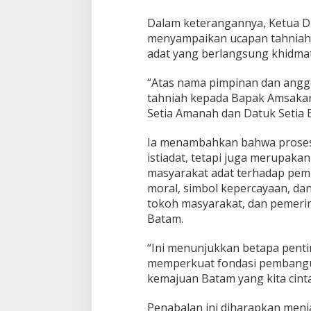
l
Dalam keterangannya, Ketua 
a
menyampaikan ucapan tahniah a
n
W
adat yang berlangsung khidmat 
a
l
“Atas nama pimpinan dan ang
i
tahniah kepada Bapak Amsakar 
k
Setia Amanah dan Datuk Setia B
o
t
a
Ia menambahkan bahwa prosesi 
d
istiadat, tetapi juga merupaka
a
masyarakat adat terhadap pemi
n
moral, simbol kepercayaan, da
W
a
tokoh masyarakat, dan pemer
k
Batam.
i
l
“Ini menunjukkan betapa pent
W
memperkuat fondasi pembanguna
a
l
kemajuan Batam yang kita cint
i
k
Penabalan ini diharapkan men