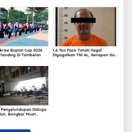
akraw Bupati Cup 2026
1,6 Ton Pasir Timah Ilegal
rtanding Di Tambelan
Digagalkan TNI AL, Senapan dan
Airsoft Gun Diamankan, Hozlan
Tersangka
 Penyelundupan Diduga
isir, Bongkar Muat
Tanpa Pengawasan Bea
tam Berlangsung
Terbuka