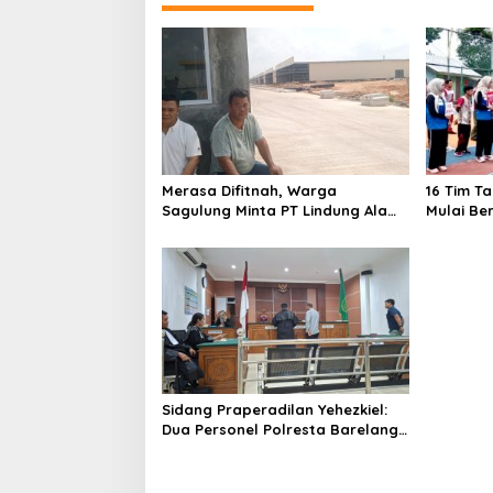
g
a
s
i
p
o
Merasa Difitnah, Warga
16 Tim T
s
Sagulung Minta PT Lindung Alam
Mulai Be
Berjaya Hentikan Perlakuan
Merendahkan Masyarakat
Sidang Praperadilan Yehezkiel:
Dua Personel Polresta Barelang
Ditegur Hakim Gara-gara
Penampilan