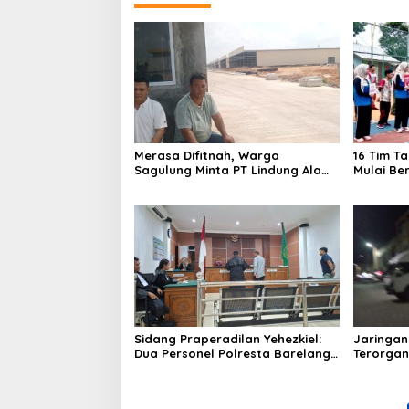
Merasa Difitnah, Warga
16 Tim T
Sagulung Minta PT Lindung Alam
Mulai Be
Berjaya Hentikan Perlakuan
Merendahkan Masyarakat
Sidang Praperadilan Yehezkiel:
Jaringan
Dua Personel Polresta Barelang
Terorgan
Ditegur Hakim Gara-gara
Barang 
Penampilan
Cukai Ba