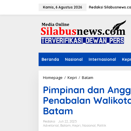
L
e
Kamis, 6 Agustus 2026
Redaksi Silabusnews.c
w
a
t
i
k
e
k
o
n
Beranda
Nasional
Internasional
Kepr
t
e
n
Homepage
/
Kepri
/
Batam
P
i
Pimpinan dan Angg
m
p
Penabalan Walikota
i
n
Batam
a
n
d
Redaksi
Juli 22, 2025
a
Advetorial
,
Batam
,
Kepri
,
Nasional
,
Politik
n