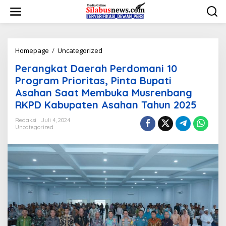
L
e
w
a
t
i
Homepage
/
Uncategorized
P
k
e
Perangkat Daerah Perdomani 10
e
r
k
a
Program Prioritas, Pinta Bupati
o
n
Asahan Saat Membuka Musrenbang
n
g
RKPD Kabupaten Asahan Tahun 2025
t
k
e
a
Redaksi
Juli 4, 2024
n
t
Uncategorized
D
a
e
r
a
h
P
e
r
d
o