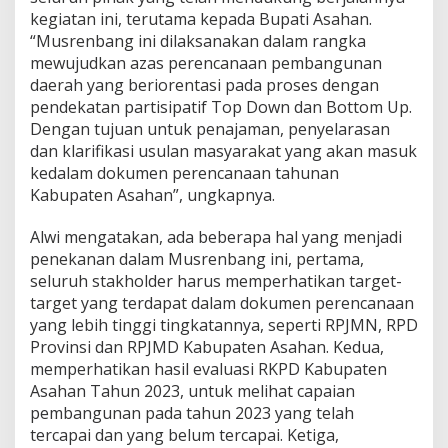
A
kegiatan ini, terutama kepada Bupati Asahan.
s
a
“Musrenbang ini dilaksanakan dalam rangka
h
mewujudkan azas perencanaan pembangunan
a
daerah yang beriorentasi pada proses dengan
n
pendekatan partisipatif Top Down dan Bottom Up.
T
a
Dengan tujuan untuk penajaman, penyelarasan
h
dan klarifikasi usulan masyarakat yang akan masuk
u
kedalam dokumen perencanaan tahunan
n
Kabupaten Asahan”, ungkapnya.
2
0
2
Alwi mengatakan, ada beberapa hal yang menjadi
5
penekanan dalam Musrenbang ini, pertama,
seluruh stakholder harus memperhatikan target-
target yang terdapat dalam dokumen perencanaan
yang lebih tinggi tingkatannya, seperti RPJMN, RPD
Provinsi dan RPJMD Kabupaten Asahan. Kedua,
memperhatikan hasil evaluasi RKPD Kabupaten
Asahan Tahun 2023, untuk melihat capaian
pembangunan pada tahun 2023 yang telah
tercapai dan yang belum tercapai. Ketiga,