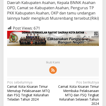
Daerah Kabupaten Asahan, Kepala BNNK Asahan
OPD, Camat se-Kabupaten Asahan, Pengurus TP
PKK Kabupaten Asahan, OKP dan tamu undangan
lainnya hadir mengikuti Musrenbang tersebut.(Riki)
Post Views:
671
Ikuti Kami
N
Pos sebelumnya
Pos berikutnya
Camat Kota Kisaran Timur
Camat Kota Kisaran Timur
a
Menutup Pelaksanaan MTQ
Membuka Pelaksanaan
v
dan FSQ Tingkat Kelurahan
MTQ dan FSQ Tingkat
Teladan Tahun 2024
Kelurahan Selawan Tahun
i
2024