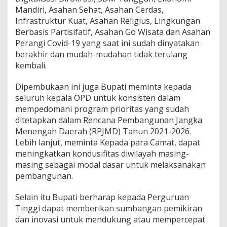
n
Mandiri, Asahan Sehat, Asahan Cerdas,
t
Infrastruktur Kuat, Asahan Religius, Lingkungan
a
Berbasis Partisifatif, Asahan Go Wisata dan Asahan
B
Perangi Covid-19 yang saat ini sudah dinyatakan
u
p
berakhir dan mudah-mudahan tidak terulang
a
kembali.
t
i
Dipembukaan ini juga Bupati meminta kepada
A
seluruh kepala OPD untuk konsisten dalam
s
a
mempedomani program prioritas yang sudah
h
ditetapkan dalam Rencana Pembangunan Jangka
a
Menengah Daerah (RPJMD) Tahun 2021-2026.
n
Lebih lanjut, meminta Kepada para Camat, dapat
S
meningkatkan kondusifitas diwilayah masing-
a
a
masing sebagai modal dasar untuk melaksanakan
t
pembangunan.
M
e
Selain itu Bupati berharap kepada Perguruan
m
Tinggi dapat memberikan sumbangan pemikiran
b
u
dan inovasi untuk mendukung atau mempercepat
k