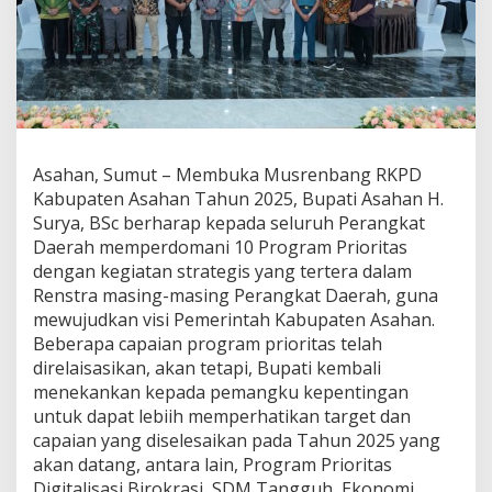
m
a
n
i
1
0
P
r
o
Asahan, Sumut – Membuka Musrenbang RKPD
g
Kabupaten Asahan Tahun 2025, Bupati Asahan H.
r
Surya, BSc berharap kepada seluruh Perangkat
a
Daerah memperdomani 10 Program Prioritas
m
dengan kegiatan strategis yang tertera dalam
P
r
Renstra masing-masing Perangkat Daerah, guna
i
mewujudkan visi Pemerintah Kabupaten Asahan.
o
Beberapa capaian program prioritas telah
r
direlaisasikan, akan tetapi, Bupati kembali
i
t
menekankan kepada pemangku kepentingan
a
untuk dapat lebiih memperhatikan target dan
s
capaian yang diselesaikan pada Tahun 2025 yang
,
akan datang, antara lain, Program Prioritas
P
Digitalisasi Birokrasi, SDM Tangguh, Ekonomi
i