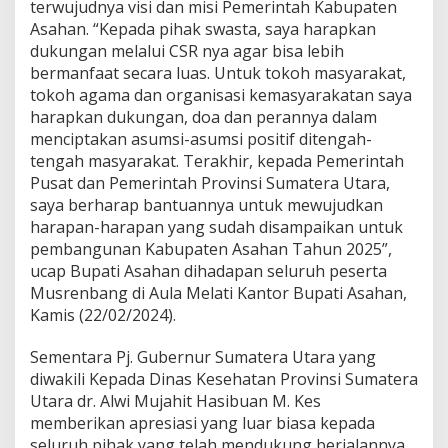
terwujudnya visi dan misi Pemerintah Kabupaten
a
Asahan. “Kepada pihak swasta, saya harapkan
M
dukungan melalui CSR nya agar bisa lebih
u
s
bermanfaat secara luas. Untuk tokoh masyarakat,
r
tokoh agama dan organisasi kemasyarakatan saya
e
harapkan dukungan, doa dan perannya dalam
n
menciptakan asumsi-asumsi positif ditengah-
b
tengah masyarakat. Terakhir, kepada Pemerintah
a
n
Pusat dan Pemerintah Provinsi Sumatera Utara,
g
saya berharap bantuannya untuk mewujudkan
R
harapan-harapan yang sudah disampaikan untuk
K
pembangunan Kabupaten Asahan Tahun 2025”,
P
D
ucap Bupati Asahan dihadapan seluruh peserta
K
Musrenbang di Aula Melati Kantor Bupati Asahan,
a
Kamis (22/02/2024).
b
u
Sementara Pj. Gubernur Sumatera Utara yang
p
a
diwakili Kepada Dinas Kesehatan Provinsi Sumatera
t
Utara dr. Alwi Mujahit Hasibuan M. Kes
e
memberikan apresiasi yang luar biasa kepada
n
seluruh pihak yang telah mendukung berjalannya