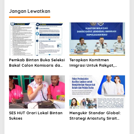
g
Jangan Lewatkan
a
s
i
p
o
s
Pemkab Bintan Buka Seleksi
Terapkan Komitmen
Bakal Calon Komisaris dan
Imigrasi Untuk Rakyat,
Direktur BUMD PT. Bintan
Kantor Imigrasi Tanjung
Karya Bahari (Perseroda)
Uban Raih Tiga
Penghargaan
SES HUT Orari Lokal Bintan
Mengukir Standar Global:
Sukses
Strategi Ariastuty Sirait
Transformasi Layanan
Publik BP Batam