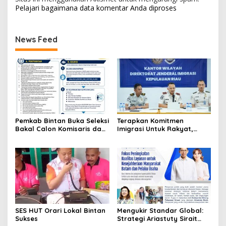
Pelajari bagaimana data komentar Anda diproses
News Feed
Pemkab Bintan Buka Seleksi
Terapkan Komitmen
Bakal Calon Komisaris dan
Imigrasi Untuk Rakyat,
Direktur BUMD PT. Bintan
Kantor Imigrasi Tanjung
Karya Bahari (Perseroda)
Uban Raih Tiga
Penghargaan
SES HUT Orari Lokal Bintan
Mengukir Standar Global:
Sukses
Strategi Ariastuty Sirait