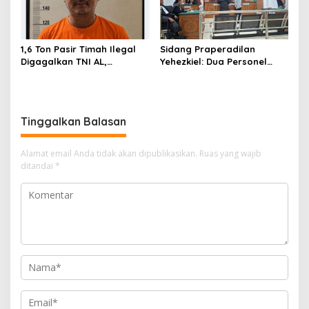
1,6 Ton Pasir Timah Ilegal
Sidang Praperadilan
Digagalkan TNI AL,
Yehezkiel: Dua Personel
Senapan dan Airsoft Gun
Polresta Barelang Ditegur
Diamankan, Hozlan
Hakim Gara-gara
Tersangka
Penampilan
Tinggalkan Balasan
Alamat email Anda tidak akan dipublikasikan.
Ruas yang wajib
ditandai
*