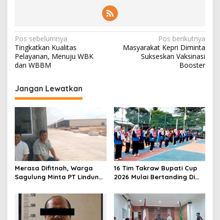
N
Pos sebelumnya
Pos berikutnya
Tingkatkan Kualitas
Masyarakat Kepri Diminta
a
Pelayanan, Menuju WBK
Sukseskan Vaksinasi
v
dan WBBM
Booster
i
Jangan Lewatkan
g
a
s
i
p
o
Merasa Difitnah, Warga
16 Tim Takraw Bupati Cup
s
Sagulung Minta PT Lindung
2026 Mulai Bertanding Di
Alam Berjaya Hentikan
Tambelan
Perlakuan Merendahkan
Masyarakat