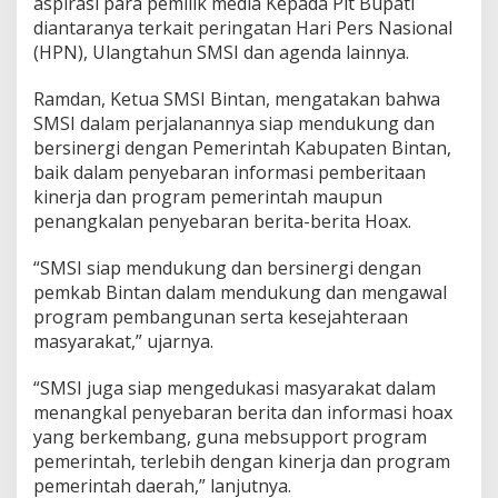
aspirasi para pemilik media Kepada Plt Bupati
r
diantaranya terkait peringatan Hari Pers Nasional
i
(HPN), Ulangtahun SMSI dan agenda lainnya.
B
e
r
Ramdan, Ketua SMSI Bintan, mengatakan bahwa
i
SMSI dalam perjalanannya siap mendukung dan
t
bersinergi dengan Pemerintah Kabupaten Bintan,
a
baik dalam penyebaran informasi pemberitaan
H
o
kinerja dan program pemerintah maupun
a
penangkalan penyebaran berita-berita Hoax.
x
“SMSI siap mendukung dan bersinergi dengan
pemkab Bintan dalam mendukung dan mengawal
program pembangunan serta kesejahteraan
masyarakat,” ujarnya.
“SMSI juga siap mengedukasi masyarakat dalam
menangkal penyebaran berita dan informasi hoax
yang berkembang, guna mebsupport program
pemerintah, terlebih dengan kinerja dan program
pemerintah daerah,” lanjutnya.