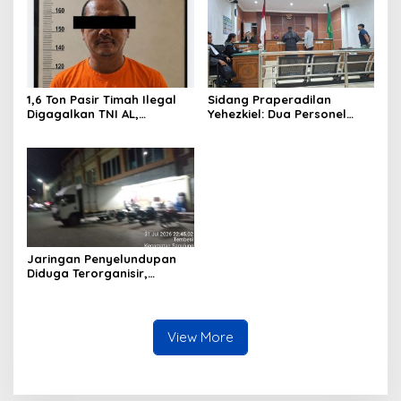
1,6 Ton Pasir Timah Ilegal
Sidang Praperadilan
Digagalkan TNI AL,
Yehezkiel: Dua Personel
Senapan dan Airsoft Gun
Polresta Barelang Ditegur
Diamankan, Hozlan
Hakim Gara-gara
Tersangka
Penampilan
Jaringan Penyelundupan
Diduga Terorganisir,
Bongkar Muat Barang
Tanpa Pengawasan Bea
Cukai Batam Berlangsung
Terbuka
View More