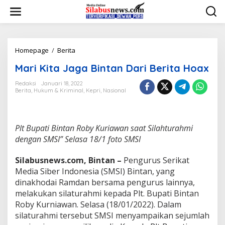
L
e
w
a
t
i
Homepage
/
Berita
M
k
a
Mari Kita Jaga Bintan Dari Berita Hoax
e
r
k
i
Redaksi
Januari 18, 2022
o
K
Berita
,
Hukum & Kriminal
,
Kepri
,
Nasional
n
i
t
t
e
a
n
J
Plt Bupati Bintan Roby Kuriawan saat Silahturahmi
a
dengan SMSI” Selasa 18/1 foto SMSI
g
a
B
Silabusnews.com, Bintan –
Pengurus Serikat
i
Media Siber Indonesia (SMSI) Bintan, yang
n
dinakhodai Ramdan bersama pengurus lainnya,
t
melakukan silaturahmi kepada Plt. Bupati Bintan
a
Roby Kurniawan. Selasa (18/01/2022). Dalam
n
D
silaturahmi tersebut SMSI menyampaikan sejumlah
a