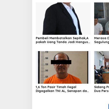
Pembeli Membatalkan Sepihak,A
Merasa D
pakah Uang Tanda Jadi Hangus?
Sagulung
Berjaya 
1,6 Ton Pasir Timah Ilegal
Sidang P
Digagalkan TNI AL, Senapan dan
Dua Pers
Airsoft Gun Diamankan, Hozlan
Ditegur 
Tersangka
Penampi