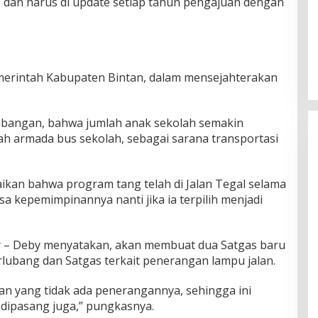
.0 dan harus di update setiap tahun pengajuan dengan
erintah Kabupaten Bintan, dalam mensejahterakan
embangan, bahwa jumlah anak sekolah semakin
h armada bus sekolah, sebagai sarana transportasi
aikan bahwa program tang telah di Jalan Tegal selama
asa kepemimpinannya nanti jika ia terpilih menjadi
 – Deby menyatakan, akan membuat dua Satgas baru
rlubang dan Satgas terkait penerangan lampu jalan.
lan yang tidak ada penerangannya, sehingga ini
 dipasang juga,” pungkasnya.