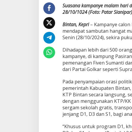
a
Suasana kampanye malam hari di
n
28/10/1024 (Foto: Patar Sianipar
y
a
Bintan, Kepri
– Kampanye calon 
k
mendapat sambutan hangat mas
M
a
Senin (28/10/2024), sekira puk
n
f
Dihadapan lebih dari 500 orang 
a
kampanye, di kampung Pasiran,
a
pemenangan Fiven Sumanti da
t
P
dari Partai Golkar seperti Su
r
o
Pada penyampaian orasi polit
g
pemerintah Kabupaten Bintan, 
r
KTP Bintan secara langsung, s
a
m
dengan menggunakan KTP/KK ba
Y
sergam sekolah gratis, transpo
a
jenjang D1, D3 dan S1, bagi a
n
g
“Khusus untuk program D1, khu
D
i