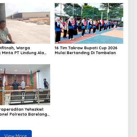
ifitnah, Warga
16 Tim Takraw Bupati Cup 2026
 Minta PT Lindung Alam
Mulai Bertanding Di Tambelan
Hentikan Perlakuan
Merendahkan Masyarakat
raperadilan Yehezkiel:
onel Polresta Barelang
Hakim Gara-gara
lan
View More