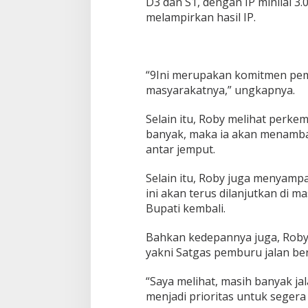
D3 dan S1, dengan IP minilal 3
r
melampirkan hasil IP.
a
s
a
k
“9Ini merupakan komitmen pem
a
n
masyarakatnya,” ungkapnya.
M
a
Selain itu, Roby melihat perk
s
banyak, maka ia akan menamba
y
antar jemput.
a
r
a
Selain itu, Roby juga menyamp
k
ini akan terus dilanjutkan di m
a
Bupati kembali.
t
Bahkan kedepannya juga, Roby
yakni Satgas pemburu jalan be
“Saya melihat, masih banyak ja
menjadi prioritas untuk segera