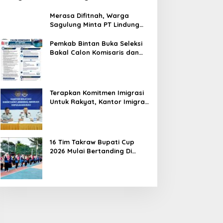
Merasa Difitnah, Warga
Sagulung Minta PT Lindung
Alam Berjaya Hentikan
Perlakuan Merendahkan
Pemkab Bintan Buka Seleksi
Masyarakat
Bakal Calon Komisaris dan
Direktur BUMD PT. Bintan
Karya Bahari (Perseroda)
Terapkan Komitmen Imigrasi
Untuk Rakyat, Kantor Imigrasi
Tanjung Uban Raih Tiga
Penghargaan
16 Tim Takraw Bupati Cup
2026 Mulai Bertanding Di
Tambelan