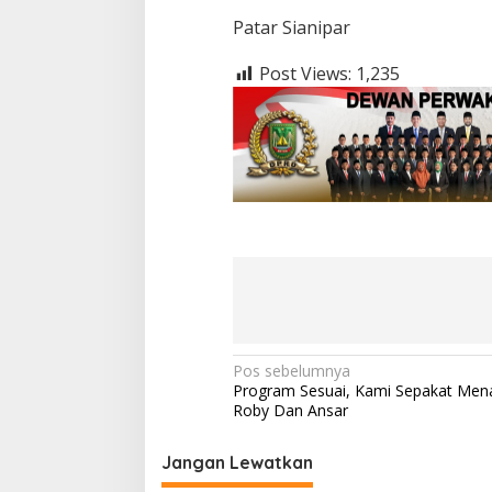
Patar Sianipar
Post Views:
1,235
N
Pos sebelumnya
Program Sesuai, Kami Sepakat Men
a
Roby Dan Ansar
v
i
Jangan Lewatkan