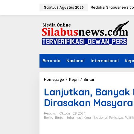
L
e
Sabtu, 8 Agustus 2026
Redaksi Silabusnews.c
w
a
t
i
k
e
k
o
n
Beranda
Nasional
Internasional
Kepr
t
e
n
Homepage
/
Kepri
/
Bintan
L
a
Lanjutkan, Banyak
n
j
Dirasakan Masyara
u
t
k
Redaksi
Oktober 29, 2024
a
Berita
,
Bintan
,
Informasi
,
Kepri
,
Nasional
,
Peristiwa
,
Politik
n
,
B