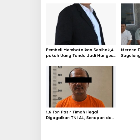
g
a
s
i
p
o
Pembeli Membatalkan Sepihak,A
Merasa D
s
pakah Uang Tanda Jadi Hangus?
Sagulung
Berjaya 
1,6 Ton Pasir Timah Ilegal
Digagalkan TNI AL, Senapan dan
Airsoft Gun Diamankan, Hozlan
Tersangka