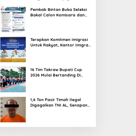
Hentikan Perlakuan Merendahkan
Masyarakat
Pemkab Bintan Buka Seleksi
Bakal Calon Komisaris dan
Direktur BUMD PT. Bintan
Karya Bahari (Perseroda)
Terapkan Komitmen Imigrasi
Untuk Rakyat, Kantor Imigrasi
Tanjung Uban Raih Tiga
Penghargaan
16 Tim Takraw Bupati Cup
2026 Mulai Bertanding Di
Tambelan
1,6 Ton Pasir Timah Ilegal
Digagalkan TNI AL, Senapan
dan Airsoft Gun Diamankan,
Hozlan Tersangka