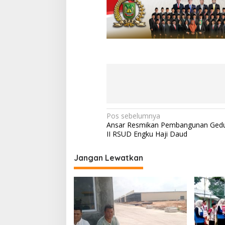
N
Pos sebelumnya
Ansar Resmikan Pembangunan Ged
a
II RSUD Engku Haji Daud
v
i
Jangan Lewatkan
g
a
s
i