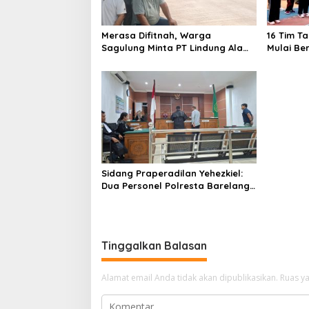
p
o
Merasa Difitnah, Warga
16 Tim T
s
Sagulung Minta PT Lindung Alam
Mulai Be
Berjaya Hentikan Perlakuan
Merendahkan Masyarakat
Sidang Praperadilan Yehezkiel:
Dua Personel Polresta Barelang
Ditegur Hakim Gara-gara
Penampilan
Tinggalkan Balasan
Alamat email Anda tidak akan dipublikasikan.
Ruas ya