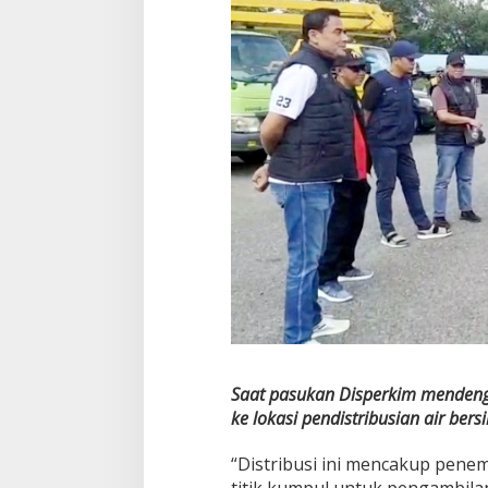
t
a
b
a
r
u
T
e
l
u
k
S
e
b
u
n
g
.
Saat pasukan Disperkim mendenga
ke lokasi pendistribusian air bersi
“Distribusi ini mencakup penem
titik kumpul untuk pengambilan 