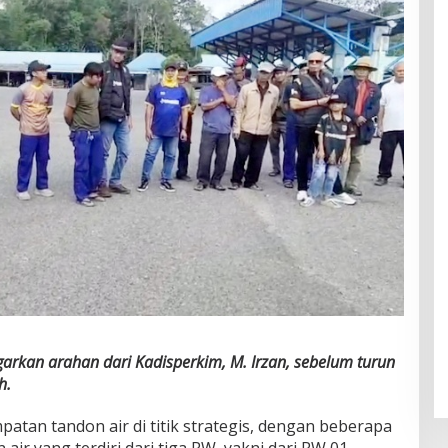
rkan arahan dari Kadisperkim, M. Irzan, sebelum turun
h.
patan tandon air di titik strategis, dengan beberapa
air yang terdiri dari tiga RW, yakni dari RW 01