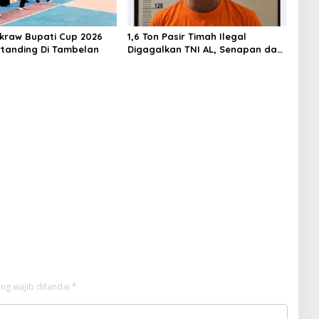
akraw Bupati Cup 2026
1,6 Ton Pasir Timah Ilegal
rtanding Di Tambelan
Digagalkan TNI AL, Senapan dan
Airsoft Gun Diamankan, Hozlan
Tersangka
ng wajib ditandai
*