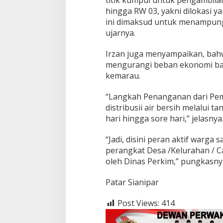
hingga RW 03, yakni dilokasi ya
ini dimaksud untuk menampung 
ujarnya.
Irzan juga menyampaikan, bahwa
mengurangi beban ekonomi bag
kemarau.
“Langkah Penanganan dari Pem
distribusii air bersih melalui tan
hari hingga sore hari,” jelasnya
“Jadi, disini peran aktif warg
perangkat Desa /Kelurahan / Ca
oleh Dinas Perkim,” pungkasny
Patar Sianipar
Post Views:
414