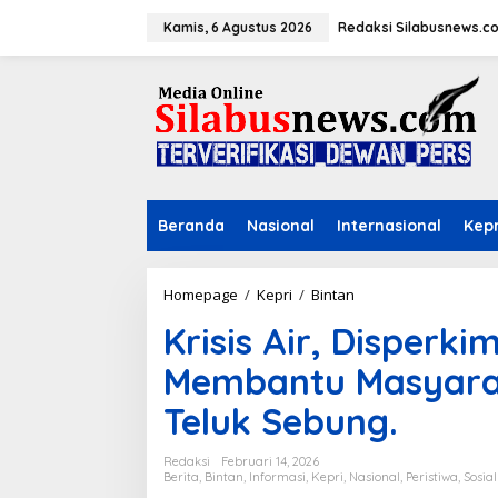
L
e
Kamis, 6 Agustus 2026
Redaksi Silabusnews.c
w
a
t
i
k
e
k
o
n
Beranda
Nasional
Internasional
Kepr
t
e
n
Homepage
/
Kepri
/
Bintan
K
r
Krisis Air, Disperk
i
s
Membantu Masyara
i
s
Teluk Sebung.
A
i
r
Redaksi
Februari 14, 2026
,
Berita
,
Bintan
,
Informasi
,
Kepri
,
Nasional
,
Peristiwa
,
Sosial
D