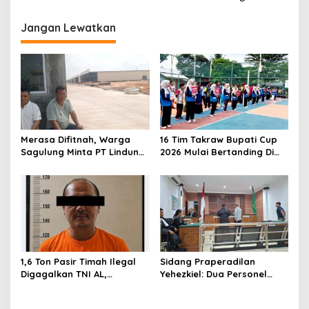
i
Jangan Lewatkan
g
a
s
i
p
o
Merasa Difitnah, Warga
16 Tim Takraw Bupati Cup
s
Sagulung Minta PT Lindung
2026 Mulai Bertanding Di
Alam Berjaya Hentikan
Tambelan
Perlakuan Merendahkan
Masyarakat
1,6 Ton Pasir Timah Ilegal
Sidang Praperadilan
Digagalkan TNI AL,
Yehezkiel: Dua Personel
Senapan dan Airsoft Gun
Polresta Barelang Ditegur
Diamankan, Hozlan
Hakim Gara-gara