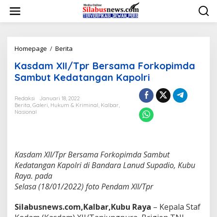
L
e
w
a
t
i
Homepage
/
Berita
K
k
a
Kasdam XII/Tpr Bersama Forkopimda
e
s
k
d
Sambut Kedatangan Kapolri
o
a
n
m
Redaksi
Januari 18, 2022
t
X
Berita
,
Galeri
,
Hukum & Kriminal
,
Kalbar
,
e
I
Nasional
n
I
/
T
p
r
Kasdam XII/Tpr Bersama Forkopimda Sambut
B
Kedatangan Kapolri di Bandara Lanud Supadio, Kubu
e
Raya. pada
r
Selasa (18/01/2022) foto Pendam XII/Tpr
s
a
m
Silabusnews.com,Kalbar,Kubu Raya
– Kepala Staf
a