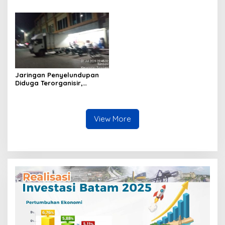
Senapan dan Airsoft Gun
Polresta Barelang Ditegur
Diamankan, Hozlan
Hakim Gara-gara
Tersangka
Penampilan
Jaringan Penyelundupan
Diduga Terorganisir,
Bongkar Muat Barang
Tanpa Pengawasan Bea
Cukai Batam Berlangsung
Terbuka
View More