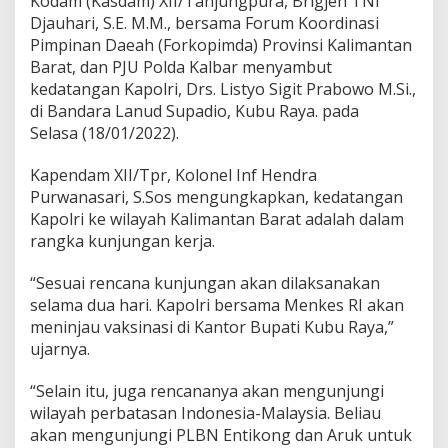
Kodam (Kasdam) XII/Tanjungpura, Brigjen TNI
F
Djauhari, S.E. M.M., bersama Forum Koordinasi
o
Pimpinan Daeah (Forkopimda) Provinsi Kalimantan
r
Barat, dan PJU Polda Kalbar menyambut
k
o
kedatangan Kapolri, Drs. Listyo Sigit Prabowo M.Si.,
p
di Bandara Lanud Supadio, Kubu Raya. pada
i
Selasa (18/01/2022).
m
d
Kapendam XII/Tpr, Kolonel Inf Hendra
a
S
Purwanasari, S.Sos mengungkapkan, kedatangan
a
Kapolri ke wilayah Kalimantan Barat adalah dalam
m
rangka kunjungan kerja.
b
u
“Sesuai rencana kunjungan akan dilaksanakan
t
K
selama dua hari. Kapolri bersama Menkes RI akan
e
meninjau vaksinasi di Kantor Bupati Kubu Raya,”
d
ujarnya.
a
t
“Selain itu, juga rencananya akan mengunjungi
a
n
wilayah perbatasan Indonesia-Malaysia. Beliau
g
akan mengunjungi PLBN Entikong dan Aruk untuk
a