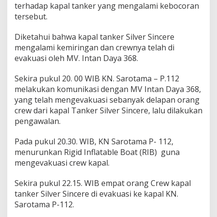
terhadap kapal tanker yang mengalami kebocoran
a
s
tersebut.
i
K
Diketahui bahwa kapal tanker Silver Sincere
a
mengalami kemiringan dan crewnya telah di
p
evakuasi oleh MV. Intan Daya 368.
a
l
B
Sekira pukul 20. 00 WIB KN. Sarotama – P.112
o
melakukan komunikasi dengan MV Intan Daya 368,
c
yang telah mengevakuasi sebanyak delapan orang
o
crew dari kapal Tanker Silver Sincere, lalu dilakukan
r
pengawalan.
Pada pukul 20.30. WIB, KN Sarotama P- 112,
menurunkan Rigid Inflatable Boat (RIB) guna
mengevakuasi crew kapal.
Sekira pukul 22.15. WIB empat orang Crew kapal
tanker Silver Sincere di evakuasi ke kapal KN.
Sarotama P-112.