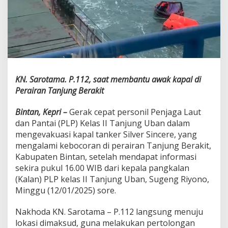
T
a
n
j
u
n
g
U
KN. Sarotama. P.112, saat membantu awak kapal di
b
a
Perairan Tanjung Berakit
n
D
Bintan, Kepri –
Gerak cepat personil Penjaga Laut
a
dan Pantai (PLP) Kelas II Tanjung Uban dalam
l
mengevakuasi kapal tanker Silver Sincere, yang
a
m
mengalami kebocoran di perairan Tanjung Berakit,
M
Kabupaten Bintan, setelah mendapat informasi
e
sekira pukul 16.00 WIB dari kepala pangkalan
n
(Kalan) PLP kelas II Tanjung Uban, Sugeng Riyono,
g
e
Minggu (12/01/2025) sore.
v
a
Nakhoda KN. Sarotama – P.112 langsung menuju
k
lokasi dimaksud, guna melakukan pertolongan
u