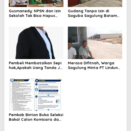
Gusmanedy: NPSN dan Izin
Gudang Tanpa Izin di
Sekolah Tak Bisa Hapus
Saguba Sagulung Batam
Tanggung Jawab Atas
Diduga Simpan Solar
Dugaan Kekerasan Anak
Bersubsidi, Warga Resah
Terancam Bahaya
Kebakaran
Pembeli Membatalkan Sepi
Merasa Difitnah, Warga
hak,Apakah Uang Tanda Ja
Sagulung Minta PT Lindung
di Hangus?
Alam Berjaya Hentikan
Perlakuan Merendahkan
Masyarakat
Pemkab Bintan Buka Seleksi
Bakal Calon Komisaris dan
Direktur BUMD PT. Bintan
Karya Bahari (Perseroda)