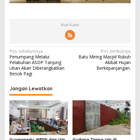
Ikuti Kami
N
Pos sebelumnya
Pos berikutnya
Penumpang Melalui
Batu Miring Masjid Rubuh
a
Pelabuhan ASDP Tanjung
Akibat Hujan
v
Uban Akan Diberangkatkan
Berkepanjangan.
Besok Pagi
i
g
Jangan Lewatkan
a
s
i
p
o
Gusmanedy: NPSN dan Izin
Gudang Tanpa Izin di