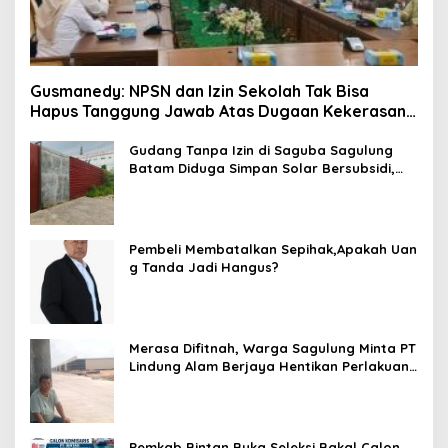
Gusmanedy: NPSN dan Izin Sekolah Tak Bisa
Hapus Tanggung Jawab Atas Dugaan Kekerasan
Anak
Gudang Tanpa Izin di Saguba Sagulung
Batam Diduga Simpan Solar Bersubsidi,
Warga Resah Terancam Bahaya
Kebakaran
Pembeli Membatalkan Sepihak,Apakah Uan
g Tanda Jadi Hangus?
Merasa Difitnah, Warga Sagulung Minta PT
Lindung Alam Berjaya Hentikan Perlakuan
Merendahkan Masyarakat
Pemkab Bintan Buka Seleksi Bakal Calon