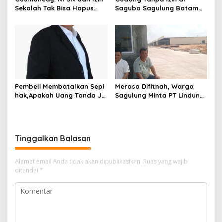
s
Sekolah Tak Bisa Hapus
Saguba Sagulung Batam
Tanggung Jawab Atas
Diduga Simpan Solar
Dugaan Kekerasan Anak
Bersubsidi, Warga Resah
Terancam Bahaya
Kebakaran
Pembeli Membatalkan Sepi
Merasa Difitnah, Warga
hak,Apakah Uang Tanda Ja
Sagulung Minta PT Lindung
di Hangus?
Alam Berjaya Hentikan
Perlakuan Merendahkan
Masyarakat
Tinggalkan Balasan
Alamat email Anda tidak akan dipublikasikan.
Ruas yang wajib
ditandai
*