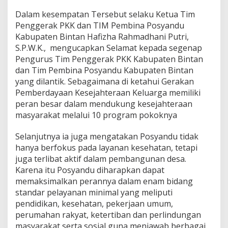
a
Dalam kesempatan Tersebut selaku Ketua Tim
n
Penggerak PKK dan TIM Pembina Posyandu
a
s
Kabupaten Bintan Hafizha Rahmadhani Putri,
d
S.P.W.K., mengucapkan Selamat kepada segenap
a
Pengurus Tim Penggerak PKK Kabupaten Bintan
K
dan Tim Pembina Posyandu Kabupaten Bintan
a
b
yang dilantik. Sebagaimana di ketahui Gerakan
u
Pemberdayaan Kesejahteraan Keluarga memiliki
p
peran besar dalam mendukung kesejahteraan
a
masyarakat melalui 10 program pokoknya
t
e
n
Selanjutnya ia juga mengatakan Posyandu tidak
B
hanya berfokus pada layanan kesehatan, tetapi
i
juga terlibat aktif dalam pembangunan desa.
n
Karena itu Posyandu diharapkan dapat
t
memaksimalkan perannya dalam enam bidang
a
n
standar pelayanan minimal yang meliputi
P
pendidikan, kesehatan, pekerjaan umum,
e
perumahan rakyat, ketertiban dan perlindungan
r
masyarakat serta sosial guna menjawab berbagai
i