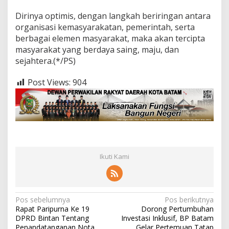
Dirinya optimis, dengan langkah beriringan antara
organisasi kemasyarakatan, pemerintah, serta
berbagai elemen masyarakat, maka akan tercipta
masyarakat yang berdaya saing, maju, dan
sejahtera.(*/PS)
Post Views:
904
Ikuti Kami
N
Pos sebelumnya
Pos berikutnya
Rapat Paripurna Ke 19
Dorong Pertumbuhan
a
DPRD Bintan Tentang
Investasi Inklusif, BP Batam
Penandatanganan Nota
Gelar Pertemuan Tatap