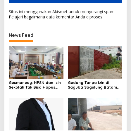
Situs ini menggunakan Akismet untuk mengurangi spam.
Pelajari bagaimana data komentar Anda diproses
News Feed
Gusmanedy: NPSN dan Izin
Gudang Tanpa Izin di
Sekolah Tak Bisa Hapus
Saguba Sagulung Batam
Tanggung Jawab Atas
Diduga Simpan Solar
Dugaan Kekerasan Anak
Bersubsidi, Warga Resah
Terancam Bahaya
Kebakaran