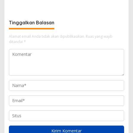
di Hangus?
Alam Berjaya Hentikan
Perlakuan Merendahkan
Masyarakat
Tinggalkan Balasan
Alamat email Anda tidak akan dipublikasikan.
Ruas yang wajib
ditandai
*