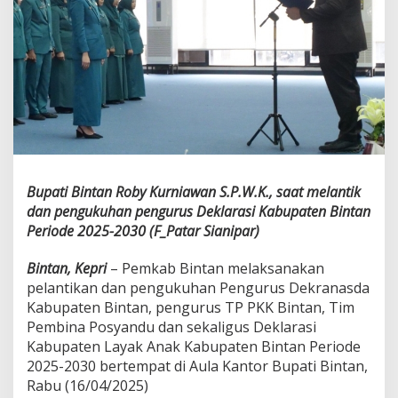
y
a
k
A
n
a
k
P
a
d
a
P
Bupati Bintan Roby Kurniawan S.P.W.K., saat melantik
e
dan pengukuhan pengurus Deklarasi Kabupaten Bintan
n
Periode 2025-2030 (F_Patar Sianipar)
g
u
k
Bintan, Kepri
– Pemkab Bintan melaksanakan
u
pelantikan dan pengukuhan Pengurus Dekranasda
h
Kabupaten Bintan, pengurus TP PKK Bintan, Tim
a
Pembina Posyandu dan sekaligus Deklarasi
n
Kabupaten Layak Anak Kabupaten Bintan Periode
D
e
2025-2030 bertempat di Aula Kantor Bupati Bintan,
k
Rabu (16/04/2025)
r