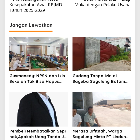
v
Kesepakatan Awal RPJMD
Muka dengan Pelaku Usaha
i
Tahun 2025-2029
g
Jangan Lewatkan
a
s
i
p
o
s
Gusmanedy: NPSN dan Izin
Gudang Tanpa Izin di
Sekolah Tak Bisa Hapus
Saguba Sagulung Batam
Tanggung Jawab Atas
Diduga Simpan Solar
Dugaan Kekerasan Anak
Bersubsidi, Warga Resah
Terancam Bahaya
Kebakaran
Pembeli Membatalkan Sepi
Merasa Difitnah, Warga
hak,Apakah Uang Tanda Ja
Sagulung Minta PT Lindung