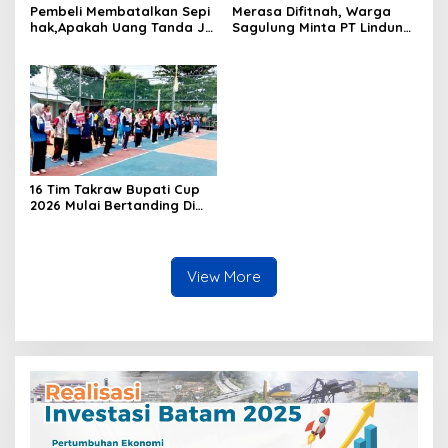
Pembeli Membatalkan Sepi
Merasa Difitnah, Warga
hak,Apakah Uang Tanda Ja
Sagulung Minta PT Lindung
di Hangus?
Alam Berjaya Hentikan
Perlakuan Merendahkan
Masyarakat
16 Tim Takraw Bupati Cup
2026 Mulai Bertanding Di
Tambelan
View More