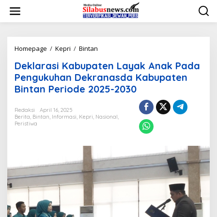
L
e
w
a
t
i
Homepage
/
Kepri
/
Bintan
D
k
e
Deklarasi Kabupaten Layak Anak Pada
e
k
k
l
Pengukuhan Dekranasda Kabupaten
o
a
Bintan Periode 2025-2030
n
r
t
a
e
s
Redaksi
April 16, 2025
n
Berita
,
Bintan
,
Informasi
,
Kepri
,
Nasional
,
i
Peristiwa
K
a
b
u
p
a
t
e
n
L
a