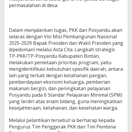
o
permasalahan di desa.
d
e
2
0
Dalam menjalankan tugas, PKK dan Posyandu akan
2
selaras dengan Visi Misi Pembangunan Nasional
5
-
2025-2029 Bapak Presiden dan Wakil Presiden yang
2
dipedomani melalui Asta Cita. Langkah strategis
0
TP-PKK/TP-Posyandu Kabupaten Bintan,
3
melakukan pemetaan prioritas program, yaitu
0
mengidentifikasi kebutuhan spesifik daerah, antara
lain yang terkait dengan ketahanan pangan,
pemberdayaan ekonomi keluarga, pemberian
makanan bergizi, dan peningkatan pelayanan
Posyandu pada 6 Standar Pelayanan Minimal (SPM)
yang terdiri atas enam bidang, guna meningkatkan
kesejahteraan, ketahanan, dan kesehatan warga.
Melalui pelantikan tersebut ia berharap kepada
Pengurus Tim Penggerak PKK dan Tim Pembina