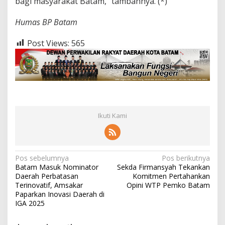
bagi masyarakat Batam,” tambahnya. (*)
i
R
Humas BP Batam
e
g
Post Views:
565
u
l
a
s
i
I
n
v
Ikuti Kami
e
s
t
a
s
N
Pos sebelumnya
Pos berikutnya
i
Batam Masuk Nominator
Sekda Firmansyah Tekankan
a
Daerah Perbatasan
Komitmen Pertahankan
v
Terinovatif, Amsakar
Opini WTP Pemko Batam
Paparkan Inovasi Daerah di
i
IGA 2025
g