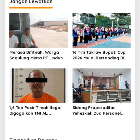
Jangan Lewatkan
a
s
i
p
o
s
Merasa Difitnah, Warga
16 Tim Takraw Bupati Cup
Sagulung Minta PT Lindung
2026 Mulai Bertanding Di
Alam Berjaya Hentikan
Tambelan
Perlakuan Merendahkan
Masyarakat
1,6 Ton Pasir Timah Ilegal
Sidang Praperadilan
Digagalkan TNI AL,
Yehezkiel: Dua Personel
Senapan dan Airsoft Gun
Polresta Barelang Ditegur
Diamankan, Hozlan
Hakim Gara-gara
Tersangka
Penampilan