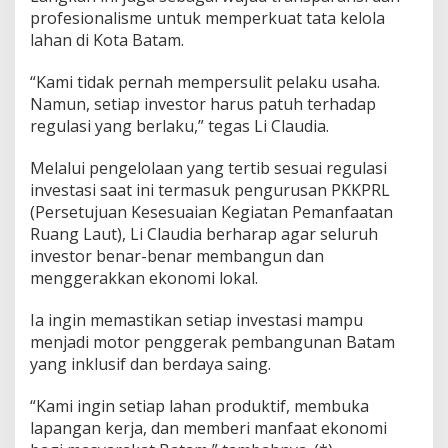
u
profesionalisme untuk memperkuat tata kelola
d
lahan di Kota Batam.
i
a
“Kami tidak pernah mempersulit pelaku usaha.
M
Namun, setiap investor harus patuh terhadap
i
n
regulasi yang berlaku,” tegas Li Claudia.
t
a
Melalui pengelolaan yang tertib sesuai regulasi
P
investasi saat ini termasuk pengurusan PKKPRL
e
(Persetujuan Kesesuaian Kegiatan Pemanfaatan
l
a
Ruang Laut), Li Claudia berharap agar seluruh
k
investor benar-benar membangun dan
u
menggerakkan ekonomi lokal.
U
s
Ia ingin memastikan setiap investasi mampu
a
h
menjadi motor penggerak pembangunan Batam
a
yang inklusif dan berdaya saing.
P
a
“Kami ingin setiap lahan produktif, membuka
t
lapangan kerja, dan memberi manfaat ekonomi
u
h