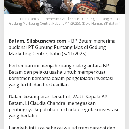
i
P
T
BP Batam saat menerima Audiensi PT Gunung Puntang Mas di
G
Gedung Marketing Centre, Rabu (5/11/2025). (Dok. Humas BP Batam)
u
n
u
n
Batam, Silabusnews.com
– BP Batam menerima
g
audiensi PT Gunung Puntang Mas di Gedung
P
Marketing Centre, Rabu (5/11/2025).
u
n
Pertemuan ini menjadi ruang dialog antara BP
t
a
Batam dan pelaku usaha untuk memperkuat
n
komitmen bersama dalam pengelolaan investasi
g
yang tertib dan berkeadilan.
M
a
Dalam kesempatan tersebut, Wakil Kepala BP
s
,
Batam, Li Claudia Chandra, menegaskan
L
pentingnya kepatuhan terhadap regulasi investasi
i
yang berlaku.
C
l
Langkah ini juga sebagai wujud transparansi dan
a