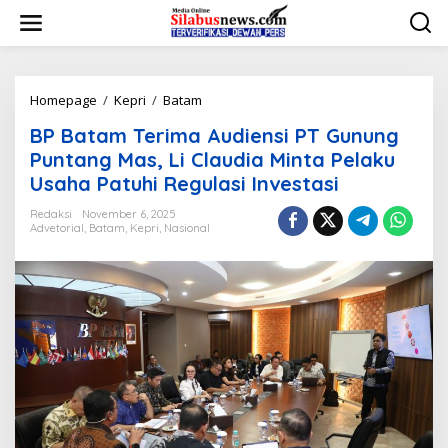
L
e
w
a
t
i
Homepage
/
Kepri
/
Batam
B
k
P
BP Batam Terima Audiensi PT Gunung
e
B
k
a
Puntang Mas, Li Claudia Minta Pelaku
o
t
Usaha Patuhi Regulasi Investasi
n
a
t
m
Redaksi
November 6, 2025
e
T
Advetorial
,
Batam
,
Kepri
,
Nasional
n
e
r
i
m
a
A
u
d
i
e
n
s