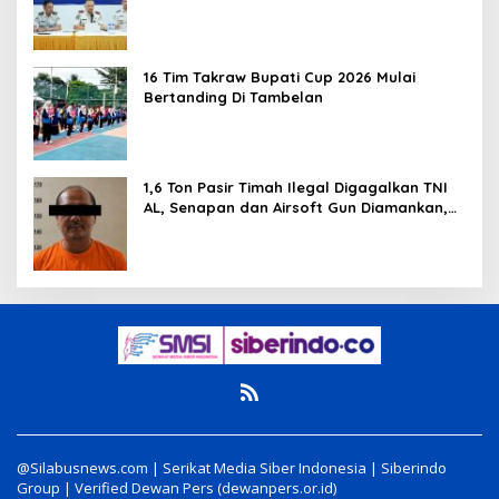
Penghargaan
16 Tim Takraw Bupati Cup 2026 Mulai
Bertanding Di Tambelan
1,6 Ton Pasir Timah Ilegal Digagalkan TNI
AL, Senapan dan Airsoft Gun Diamankan,
Hozlan Tersangka
@Silabusnews.com | Serikat Media Siber Indonesia | Siberindo
Group | Verified Dewan Pers (dewanpers.or.id)