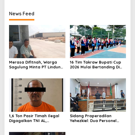
News Feed
Merasa Difitnah, Warga
16 Tim Takraw Bupati Cup
Sagulung Minta PT Lindung
2026 Mulai Bertanding Di
Alam Berjaya Hentikan
Tambelan
Perlakuan Merendahkan
Masyarakat
1,6 Ton Pasir Timah Ilegal
Sidang Praperadilan
Digagalkan TNI AL,
Yehezkiel: Dua Personel
Senapan dan Airsoft Gun
Polresta Barelang Ditegur
Diamankan, Hozlan
Hakim Gara-gara
Tersangka
Penampilan