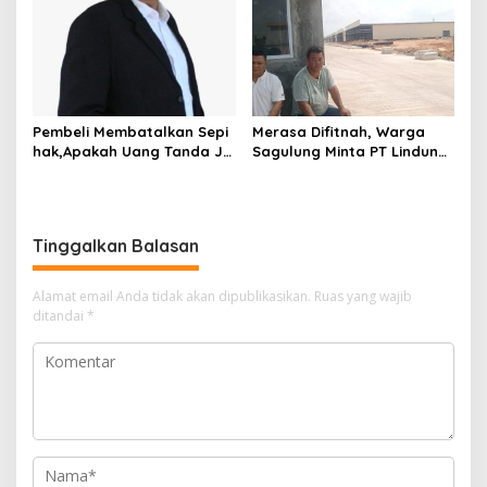
Terancam Bahaya
Kebakaran
Pembeli Membatalkan Sepi
Merasa Difitnah, Warga
hak,Apakah Uang Tanda Ja
Sagulung Minta PT Lindung
di Hangus?
Alam Berjaya Hentikan
Perlakuan Merendahkan
Masyarakat
Tinggalkan Balasan
Alamat email Anda tidak akan dipublikasikan.
Ruas yang wajib
ditandai
*