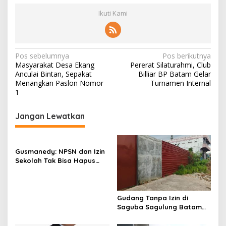
Ikuti Kami
N
Pos sebelumnya
Pos berikutnya
Masyarakat Desa Ekang
Pererat Silaturahmi, Club
a
Anculai Bintan, Sepakat
Billiar BP Batam Gelar
v
Menangkan Paslon Nomor
Turnamen Internal
1
i
g
Jangan Lewatkan
a
s
Gusmanedy: NPSN dan Izin
i
Sekolah Tak Bisa Hapus
p
Tanggung Jawab Atas
Dugaan Kekerasan Anak
o
s
Gudang Tanpa Izin di
Saguba Sagulung Batam
Diduga Simpan Solar
Bersubsidi, Warga Resah