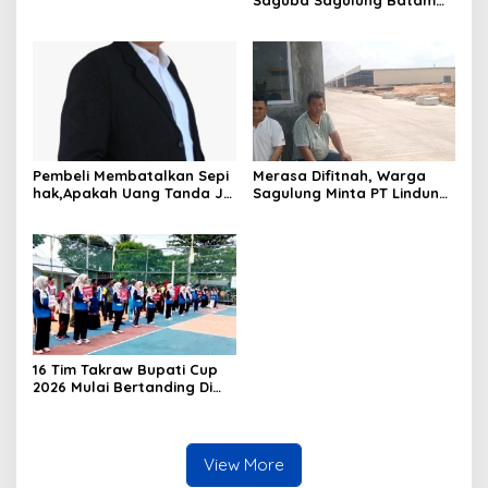
Diduga Simpan Solar
Bersubsidi, Warga Resah
Terancam Bahaya
Kebakaran
Pembeli Membatalkan Sepi
Merasa Difitnah, Warga
hak,Apakah Uang Tanda Ja
Sagulung Minta PT Lindung
di Hangus?
Alam Berjaya Hentikan
Perlakuan Merendahkan
Masyarakat
16 Tim Takraw Bupati Cup
2026 Mulai Bertanding Di
Tambelan
View More