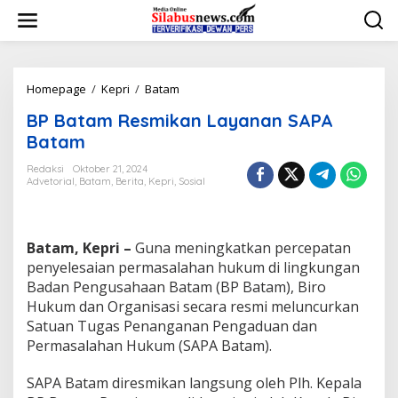
L
e
w
a
t
i
Homepage
/
Kepri
/
Batam
B
k
P
BP Batam Resmikan Layanan SAPA
e
B
k
a
Batam
o
t
n
a
Redaksi
Oktober 21, 2024
t
Advetorial
,
Batam
,
Berita
,
Kepri
,
Sosial
m
e
R
n
e
s
Batam, Kepri –
Guna meningkatkan percepatan
m
i
penyelesaian permasalahan hukum di lingkungan
k
Badan Pengusahaan Batam (BP Batam), Biro
a
Hukum dan Organisasi secara resmi meluncurkan
n
Satuan Tugas Penanganan Pengaduan dan
L
Permasalahan Hukum (SAPA Batam).
a
y
a
SAPA Batam diresmikan langsung oleh Plh. Kepala
n