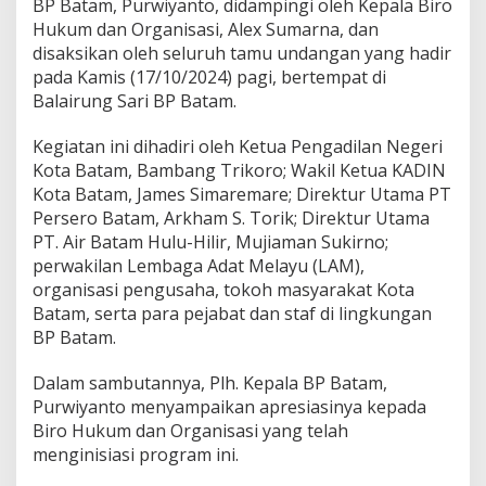
BP Batam, Purwiyanto, didampingi oleh Kepala Biro
a
Hukum dan Organisasi, Alex Sumarna, dan
n
disaksikan oleh seluruh tamu undangan yang hadir
S
A
pada Kamis (17/10/2024) pagi, bertempat di
P
Balairung Sari BP Batam.
A
B
Kegiatan ini dihadiri oleh Ketua Pengadilan Negeri
a
Kota Batam, Bambang Trikoro; Wakil Ketua KADIN
t
a
Kota Batam, James Simaremare; Direktur Utama PT
m
Persero Batam, Arkham S. Torik; Direktur Utama
PT. Air Batam Hulu-Hilir, Mujiaman Sukirno;
perwakilan Lembaga Adat Melayu (LAM),
organisasi pengusaha, tokoh masyarakat Kota
Batam, serta para pejabat dan staf di lingkungan
BP Batam.
Dalam sambutannya, Plh. Kepala BP Batam,
Purwiyanto menyampaikan apresiasinya kepada
Biro Hukum dan Organisasi yang telah
menginisiasi program ini.