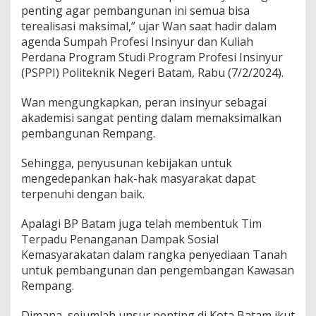
penting agar pembangunan ini semua bisa
e
m
terealisasi maksimal,” ujar Wan saat hadir dalam
b
agenda Sumpah Profesi Insinyur dan Kuliah
a
Perdana Program Studi Program Profesi Insinyur
n
(PSPPI) Politeknik Negeri Batam, Rabu (7/2/2024).
g
u
n
Wan mengungkapkan, peran insinyur sebagai
a
akademisi sangat penting dalam memaksimalkan
n
pembangunan Rempang.
R
e
Sehingga, penyusunan kebijakan untuk
m
p
mengedepankan hak-hak masyarakat dapat
a
terpenuhi dengan baik.
n
g
Apalagi BP Batam juga telah membentuk Tim
E
Terpadu Penanganan Dampak Sosial
c
o
Kemasyarakatan dalam rangka penyediaan Tanah
-
untuk pembangunan dan pengembangan Kawasan
C
Rempang.
i
t
Dimana, sejumlah unsur penting di Kota Batam ikut
y