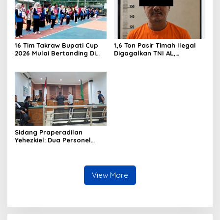
16 Tim Takraw Bupati Cup
1,6 Ton Pasir Timah Ilegal
2026 Mulai Bertanding Di
Digagalkan TNI AL,
Tambelan
Senapan dan Airsoft Gun
Diamankan, Hozlan
Tersangka
Sidang Praperadilan
Yehezkiel: Dua Personel
Polresta Barelang Ditegur
Hakim Gara-gara
Penampilan
View More