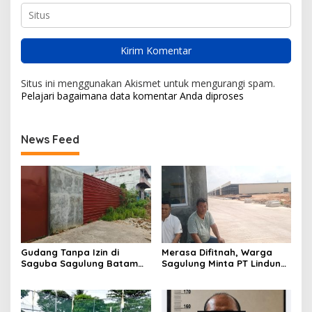
Situs ini menggunakan Akismet untuk mengurangi spam.
Pelajari bagaimana data komentar Anda diproses
News Feed
Gudang Tanpa Izin di
Merasa Difitnah, Warga
Saguba Sagulung Batam
Sagulung Minta PT Lindung
Diduga Simpan Solar
Alam Berjaya Hentikan
Bersubsidi, Warga Resah
Perlakuan Merendahkan
Terancam Bahaya
Masyarakat
Kebakaran