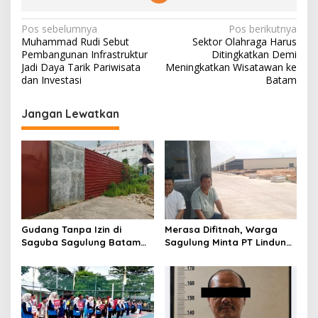
N
Pos sebelumnya
Pos berikutnya
Muhammad Rudi Sebut
Sektor Olahraga Harus
a
Pembangunan Infrastruktur
Ditingkatkan Demi
v
Jadi Daya Tarik Pariwisata
Meningkatkan Wisatawan ke
dan Investasi
Batam
i
g
Jangan Lewatkan
a
s
i
p
o
s
Gudang Tanpa Izin di
Merasa Difitnah, Warga
Saguba Sagulung Batam
Sagulung Minta PT Lindung
Diduga Simpan Solar
Alam Berjaya Hentikan
Bersubsidi, Warga Resah
Perlakuan Merendahkan
Terancam Bahaya
Masyarakat
Kebakaran