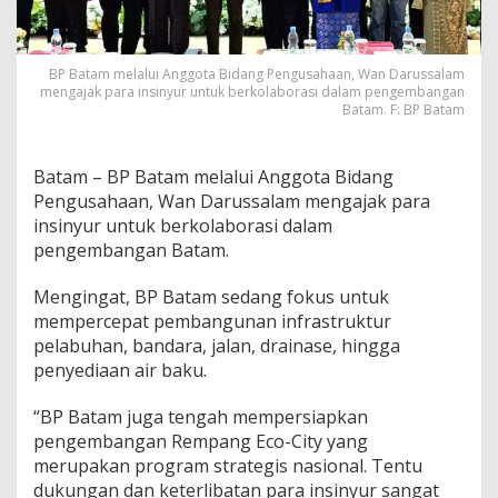
s
i
n
y
BP Batam melalui Anggota Bidang Pengusahaan, Wan Darussalam
mengajak para insinyur untuk berkolaborasi dalam pengembangan
u
Batam. F: BP Batam
r
K
o
l
Batam – BP Batam melalui Anggota Bidang
a
Pengusahaan, Wan Darussalam mengajak para
b
insinyur untuk berkolaborasi dalam
o
pengembangan Batam.
r
a
s
Mengingat, BP Batam sedang fokus untuk
i
mempercepat pembangunan infrastruktur
W
pelabuhan, bandara, jalan, drainase, hingga
u
penyediaan air baku.
j
u
d
“BP Batam juga tengah mempersiapkan
k
pengembangan Rempang Eco-City yang
a
merupakan program strategis nasional. Tentu
n
dukungan dan keterlibatan para insinyur sangat
P