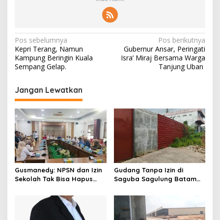
N
Pos sebelumnya
Pos berikutnya
Kepri Terang, Namun
Gubernur Ansar, Peringati
a
Kampung Beringin Kuala
Isra’ Miraj Bersama Warga
v
Sempang Gelap.
Tanjung Uban
i
Jangan Lewatkan
g
a
s
i
p
o
Gusmanedy: NPSN dan Izin
Gudang Tanpa Izin di
s
Sekolah Tak Bisa Hapus
Saguba Sagulung Batam
Tanggung Jawab Atas
Diduga Simpan Solar
Dugaan Kekerasan Anak
Bersubsidi, Warga Resah
Terancam Bahaya
Kebakaran