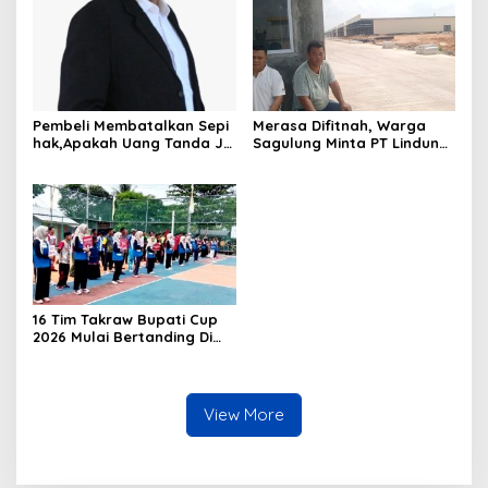
Terancam Bahaya
Kebakaran
Pembeli Membatalkan Sepi
Merasa Difitnah, Warga
hak,Apakah Uang Tanda Ja
Sagulung Minta PT Lindung
di Hangus?
Alam Berjaya Hentikan
Perlakuan Merendahkan
Masyarakat
16 Tim Takraw Bupati Cup
2026 Mulai Bertanding Di
Tambelan
View More