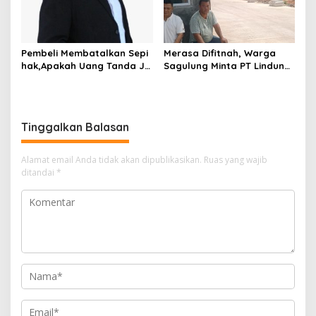
Pembeli Membatalkan Sepi
Merasa Difitnah, Warga
hak,Apakah Uang Tanda Ja
Sagulung Minta PT Lindung
di Hangus?
Alam Berjaya Hentikan
Perlakuan Merendahkan
Masyarakat
Tinggalkan Balasan
Alamat email Anda tidak akan dipublikasikan.
Ruas yang wajib
ditandai
*