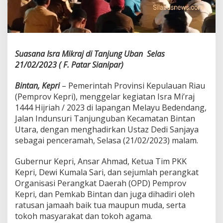
i
n
g
a
t
a
Suasana Isra Mikraj di Tanjung Uban Selas
n
21/02/2023 ( F. Patar Sianipar)
I
s
Bintan, Kepri
– Pemerintah Provinsi Kepulauan Riau
r
a
(Pemprov Kepri), menggelar kegiatan Isra Mi’raj
M
1444 Hijriah / 2023 di lapangan Melayu Bedendang,
'
Jalan Indunsuri Tanjunguban Kecamatan Bintan
r
Utara, dengan menghadirkan Ustaz Dedi Sanjaya
a
sebagai penceramah, Selasa (21/02/2023) malam.
j
i
Gubernur Kepri, Ansar Ahmad, Ketua Tim PKK
Kepri, Dewi Kumala Sari, dan sejumlah perangkat
Organisasi Perangkat Daerah (OPD) Pemprov
Kepri, dan Pemkab Bintan dan juga dihadiri oleh
ratusan jamaah baik tua maupun muda, serta
tokoh masyarakat dan tokoh agama.