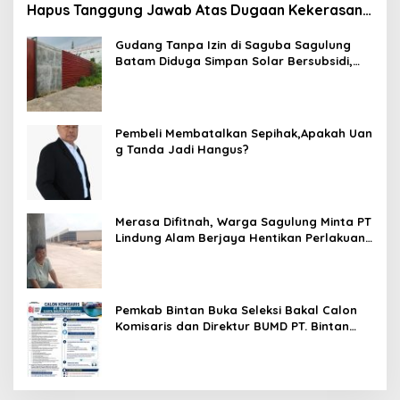
Hapus Tanggung Jawab Atas Dugaan Kekerasan
Anak
Gudang Tanpa Izin di Saguba Sagulung
Batam Diduga Simpan Solar Bersubsidi,
Warga Resah Terancam Bahaya
Kebakaran
Pembeli Membatalkan Sepihak,Apakah Uan
g Tanda Jadi Hangus?
Merasa Difitnah, Warga Sagulung Minta PT
Lindung Alam Berjaya Hentikan Perlakuan
Merendahkan Masyarakat
Pemkab Bintan Buka Seleksi Bakal Calon
Komisaris dan Direktur BUMD PT. Bintan
Karya Bahari (Perseroda)