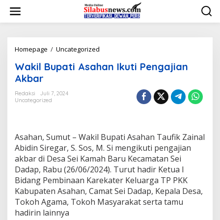
L
e
w
a
t
i
Homepage
/
Uncategorized
W
k
a
Wakil Bupati Asahan Ikuti Pengajian
e
k
k
i
Akbar
o
l
n
B
Redaksi
Juli 7, 2024
t
Uncategorized
u
e
p
n
a
t
Asahan, Sumut – Wakil Bupati Asahan Taufik Zainal
i
A
Abidin Siregar, S. Sos, M. Si mengikuti pengajian
s
akbar di Desa Sei Kamah Baru Kecamatan Sei
a
Dadap, Rabu (26/06/2024). Turut hadir Ketua I
h
Bidang Pembinaan Karekater Keluarga TP PKK
a
Kabupaten Asahan, Camat Sei Dadap, Kepala Desa,
n
I
Tokoh Agama, Tokoh Masyarakat serta tamu
k
hadirin lainnya
u