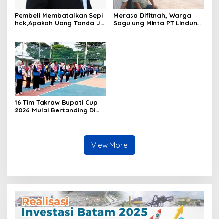
Pembeli Membatalkan Sepi
Merasa Difitnah, Warga
hak,Apakah Uang Tanda Ja
Sagulung Minta PT Lindung
di Hangus?
Alam Berjaya Hentikan
Perlakuan Merendahkan
Masyarakat
16 Tim Takraw Bupati Cup
2026 Mulai Bertanding Di
Tambelan
View More