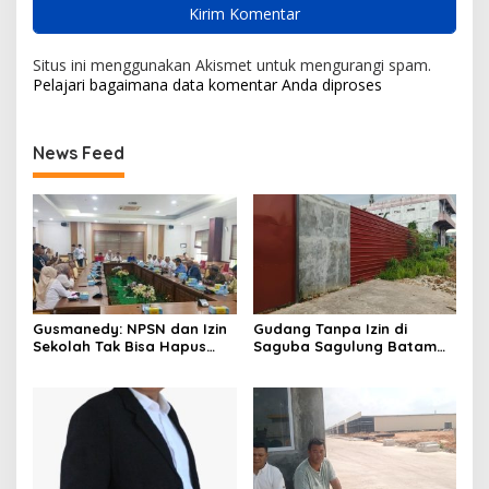
Situs ini menggunakan Akismet untuk mengurangi spam.
Pelajari bagaimana data komentar Anda diproses
News Feed
Gusmanedy: NPSN dan Izin
Gudang Tanpa Izin di
Sekolah Tak Bisa Hapus
Saguba Sagulung Batam
Tanggung Jawab Atas
Diduga Simpan Solar
Dugaan Kekerasan Anak
Bersubsidi, Warga Resah
Terancam Bahaya
Kebakaran