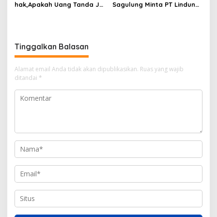
hak,Apakah Uang Tanda Ja
Sagulung Minta PT Lindung
di Hangus?
Alam Berjaya Hentikan
Perlakuan Merendahkan
Masyarakat
Tinggalkan Balasan
Alamat email Anda tidak akan dipublikasikan.
Ruas yang wajib
ditandai
*