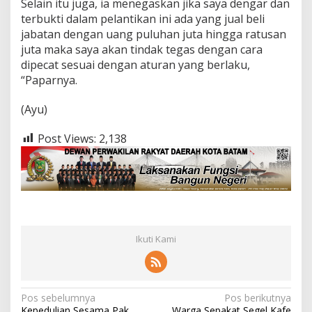
Selain itu juga, ia menegaskan jika saya dengar dan
terbukti dalam pelantikan ini ada yang jual beli
jabatan dengan uang puluhan juta hingga ratusan
juta maka saya akan tindak tegas dengan cara
dipecat sesuai dengan aturan yang berlaku,
“Paparnya.
(Ayu)
Post Views:
2,138
Ikuti Kami
N
Pos sebelumnya
Pos berikutnya
Kepedulian Sesama Pak
Warga Sepakat Segel Kafe