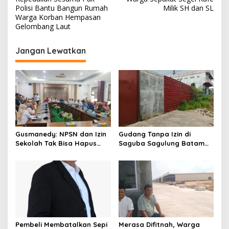
a
Polisi Bantu Bangun Rumah
Milik SH dan SL
v
Warga Korban Hempasan
Gelombang Laut
i
g
Jangan Lewatkan
a
s
i
p
o
s
Gusmanedy: NPSN dan Izin
Gudang Tanpa Izin di
Sekolah Tak Bisa Hapus
Saguba Sagulung Batam
Tanggung Jawab Atas
Diduga Simpan Solar
Dugaan Kekerasan Anak
Bersubsidi, Warga Resah
Terancam Bahaya
Kebakaran
Pembeli Membatalkan Sepi
Merasa Difitnah, Warga