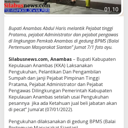
B
u
p
a
t
Bupati Anambas Abdul Haris melantik Pejabat tinggi
i
Pratama, pejabat Administrator dan pejabat pengawas
A
n
di lingkungan Pemkab Anambas di gedung BPMS (Balai
a
Pertemuan Masyarakat Siantan” Jumat 7/1 foto ayu.
m
b
Silabusnews.com, Anambas
– Bupati Kabupaten
a
Kepulauan Anambas (KKA) Laksanakan
s
Pengukuhan, Pelantikan Dan Pengambilan
Sumpah dan janji Pejabat Pimpinan Tinggi
Pratama, Pejabat Administrator dan Pejabat
Pengawas Dilingkungan Pemerintah Kabupaten
Kepulauan Anambas setelah usai Pengukuhan
pesannya jika ada Ketahuan jual beli jabatan akan
di pecat” Juma’at (07/01/2022).
Pengukuhan dilaksanakan di gedung BPMS (Balai
Pertemuan Masyarakat Siantan)