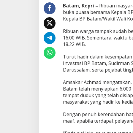
M
Batam, Kepri –
Ribuan masyara
a
buka puasa bersama Kepala BP
s
Kepala BP Batam/Wakil Wali Kot
y
a
Ribuan warga tampak sudah be
r
a
16.00 WIB. Sementara, waktu b
k
18.22 WIB.
a
t
Turut hadir dalam kesempatan
A
Investasi BP Batam, Sudirman
n
t
Darussalam, serta pejabat ting
u
s
Amsakar Achmad mengatakan, a
i
Batam telah menyiapkan 6.000
a
tempat duduk yang telah disia
s
H
masyarakat yang hadir ke kedi
a
d
Dengan penuh kerendahan ha
i
maaf, apabila terdapat pelaya
r
i
B