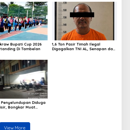
akraw Bupati Cup 2026
1,6 Ton Pasir Timah Ilegal
rtanding Di Tambelan
Digagalkan TNI AL, Senapan dan
Airsoft Gun Diamankan, Hozlan
Tersangka
 Penyelundupan Diduga
isir, Bongkar Muat
Tanpa Pengawasan Bea
tam Berlangsung
Terbuka
View More