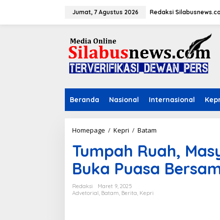
L
e
Jumat, 7 Agustus 2026
Redaksi Silabusnews.c
w
a
t
i
k
e
k
o
n
Beranda
Nasional
Internasional
Kepr
t
e
n
Homepage
/
Kepri
/
Batam
T
u
Tumpah Ruah, Masy
m
p
Buka Puasa Bersam
a
h
R
Redaksi
Maret 9, 2025
u
Advetorial
,
Batam
,
Berita
,
Kepri
a
h
,