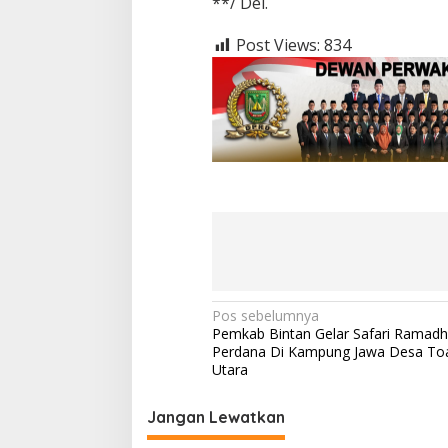
**/ Del.
n
L
i
Post Views:
834
C
l
a
u
d
i
a
N
Pos sebelumnya
Pemkab Bintan Gelar Safari Ramad
a
Perdana Di Kampung Jawa Desa To
v
Utara
i
Jangan Lewatkan
g