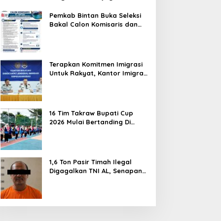
Hentikan Perlakuan Merendahkan
Masyarakat
Pemkab Bintan Buka Seleksi
Bakal Calon Komisaris dan
Direktur BUMD PT. Bintan
Karya Bahari (Perseroda)
Terapkan Komitmen Imigrasi
Untuk Rakyat, Kantor Imigrasi
Tanjung Uban Raih Tiga
Penghargaan
16 Tim Takraw Bupati Cup
2026 Mulai Bertanding Di
Tambelan
1,6 Ton Pasir Timah Ilegal
Digagalkan TNI AL, Senapan
dan Airsoft Gun Diamankan,
Hozlan Tersangka