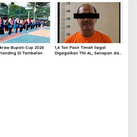
akraw Bupati Cup 2026
1,6 Ton Pasir Timah Ilegal
rtanding Di Tambelan
Digagalkan TNI AL, Senapan dan
Airsoft Gun Diamankan, Hozlan
Tersangka