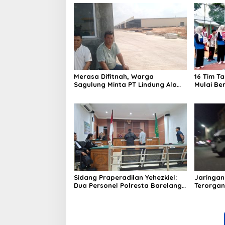
Merasa Difitnah, Warga
16 Tim T
Sagulung Minta PT Lindung Alam
Mulai Be
Berjaya Hentikan Perlakuan
Merendahkan Masyarakat
Sidang Praperadilan Yehezkiel:
Jaringan
Dua Personel Polresta Barelang
Terorgan
Ditegur Hakim Gara-gara
Barang 
Penampilan
Cukai Ba