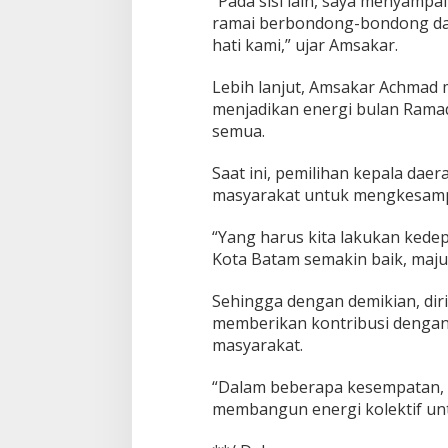
“Pada sisi lain, saya menyampa
u
ramai berbondong-bondong dat
k
hati kami,” ujar Amsakar.
a
P
Lebih lanjut, Amsakar Achmad
u
menjadikan energi bulan Ram
a
s
semua.
a
B
Saat ini, pemilihan kepala daer
e
masyarakat untuk mengkesampi
r
s
a
“Yang harus kita lakukan ked
m
Kota Batam semakin baik, maju 
a
A
Sehingga dengan demikian, diri
m
memberikan kontribusi dengan
s
a
masyarakat.
k
a
“Dalam beberapa kesempatan, 
r
membangun energi kolektif untu
d
a