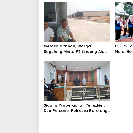
a
s
i
p
o
s
Merasa Difitnah, Warga
16 Tim T
Sagulung Minta PT Lindung Alam
Mulai Be
Berjaya Hentikan Perlakuan
Merendahkan Masyarakat
Sidang Praperadilan Yehezkiel:
Dua Personel Polresta Barelang
Ditegur Hakim Gara-gara
Penampilan