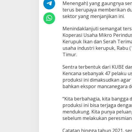
Menengah) yang gaungnya sema
g
terus berupaya memberikan d
a
sektor yang menjanjikan ini.
n
O
m
Menindaklanjuti semangat ters
s
Koperasi Usaha Mikro Perindu
e
Kerupuk Ikan dan Serah Terim
t
usaha industri kerupuk, Rabu (
R
p
Timur.
.
5
Sentra terbentuk dari KUBE dan
6
Kencana sebanyak 47 pelaku u
,
produksi ini dimaksudkan agar 
4
M
bahkan ekspor mancanegara de
i
l
“Kita berbahagia, kita bangga
y
produksi ini bisa terjaga deng
a
mendukung. Kita punya peluang 
r
,
sebelum melakukan peresmian
B
i
Catatan hingga tahun 2021, se