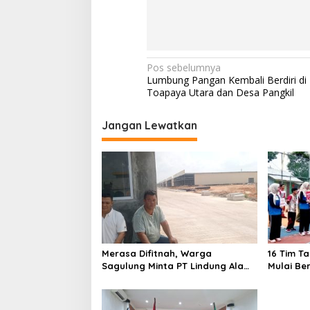
I
k
a
n
N
Pos sebelumnya
Lumbung Pangan Kembali Berdiri di
a
Toapaya Utara dan Desa Pangkil
v
i
Jangan Lewatkan
g
a
s
i
p
o
Merasa Difitnah, Warga
16 Tim T
s
Sagulung Minta PT Lindung Alam
Mulai Be
Berjaya Hentikan Perlakuan
Merendahkan Masyarakat