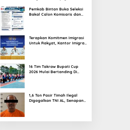
Hentikan Perlakuan Merendahkan
Masyarakat
Pemkab Bintan Buka Seleksi
Bakal Calon Komisaris dan
Direktur BUMD PT. Bintan
Karya Bahari (Perseroda)
Terapkan Komitmen Imigrasi
Untuk Rakyat, Kantor Imigrasi
Tanjung Uban Raih Tiga
Penghargaan
16 Tim Takraw Bupati Cup
2026 Mulai Bertanding Di
Tambelan
1,6 Ton Pasir Timah Ilegal
Digagalkan TNI AL, Senapan
dan Airsoft Gun Diamankan,
Hozlan Tersangka