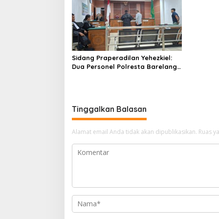
Sidang Praperadilan Yehezkiel:
Dua Personel Polresta Barelang
Ditegur Hakim Gara-gara
Penampilan
Tinggalkan Balasan
Alamat email Anda tidak akan dipublikasikan.
Ruas ya