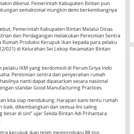
kin dikenal. Pemerintah Kabupaten Bintan pun
ukungan semaksimal mungkin demi berkembangnya
ebut, Pemerintah Kabupaten Bintan Melalui Dinas
strian dan Perdagangan melakukan Peresmian Sentra
a Rumah Produksi Kerupuk Ikan kepada para pelaku
12/021) di Kelurahan Sei Lekop Kecamatan Bintan
 pelaku IKM yang berdomisili di Perum Griya Indo
saha. Peresmian sentra dan penyerahan rumah
hasilnya nanti dapat dipasarkan secara nasional
ngan standar Good Manufacturing Practices.
 dan kita siap mendukung. Harapan kami tentu rumah
an baik, dikembangkan dan semua lini saling
besar di sini” ujar Sekda Bintan Adi Prihantara
.
ntra kerupuk ikan telah memproduksi 88 ton