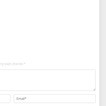
ng wajib ditandai
*