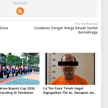
Ikuti Kami
Pos berikutnya
 Desa
Sosialisasi Dengan Warga Binaan Sambil
Berolahraga
akraw Bupati Cup 2026
1,6 Ton Pasir Timah Ilegal
rtanding Di Tambelan
Digagalkan TNI AL, Senapan dan
Airsoft Gun Diamankan, Hozlan
Tersangka