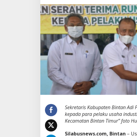
o
d
u
k
s
i
1
.
1
2
8
T
o
n
P
e
r
t
a
Sekretaris Kabupaten Bintan Adi
h
kepada para pelaku usaha industr
u
Kecamatan Bintan Timur” foto H
n
D
e
Silabusnews.com, Bintan
– Us
n