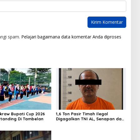
angi spam.
Pelajari bagaimana data komentar Anda diproses
akraw Bupati Cup 2026
1,6 Ton Pasir Timah Ilegal
rtanding Di Tambelan
Digagalkan TNI AL, Senapan dan
Airsoft Gun Diamankan, Hozlan
Tersangka