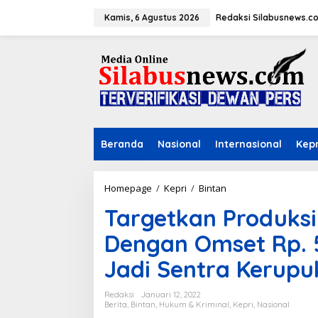
L
e
Kamis, 6 Agustus 2026
Redaksi Silabusnews.c
w
a
t
i
k
e
k
o
n
Beranda
Nasional
Internasional
Kepr
t
e
n
Homepage
/
Kepri
/
Bintan
T
a
Targetkan Produksi
r
g
Dengan Omset Rp. 5
e
t
Jadi Sentra Kerupu
k
a
n
Redaksi
Januari 12, 2022
P
Berita
,
Bintan
,
Hukum & Kriminal
,
Kepri
,
Nasional
r