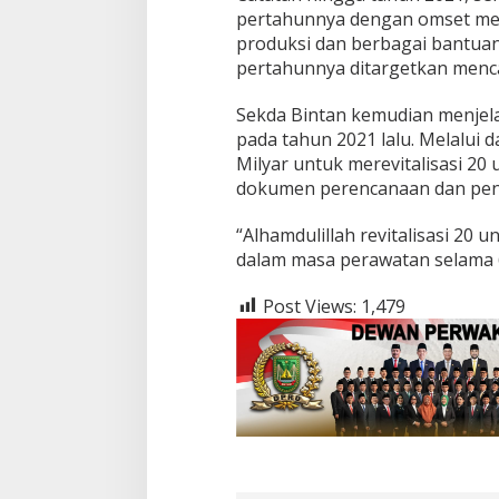
n
pertahunnya dengan omset menc
t
produksi dan berbagai bantuan 
a
n
pertahunnya ditargetkan menca
S
i
Sekda Bintan kemudian menjela
a
pada tahun 2021 lalu. Melalui 
p
Milyar untuk merevitalisasi 2
J
a
dokumen perencanaan dan pe
d
i
“Alhamdulillah revitalisasi 20 
S
dalam masa perawatan selama 
e
n
t
Post Views:
1,479
r
a
K
e
r
u
p
u
k