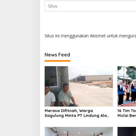
Situs ini menggunakan Akismet untuk mengur
News Feed
Merasa Difitnah, Warga
16 Tim T
Sagulung Minta PT Lindung Alam
Mulai Be
Berjaya Hentikan Perlakuan
Merendahkan Masyarakat