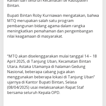
Kafilah dari seluruh Kecamatan se Kabupaten
b
Bintan.
u
p
Bupati Bintan Roby Kurniawan mengatakan, bahwa
a
MTQ merupakan salah satu program
t
e
pembangunan bidang agama dalam rangka
n
meningkatkan pemahaman dan pengembangan
B
nilai keagamaan di masyarakat.
i
n
t
a
n
“MTQ akan diselenggarakan mulai tanggal 14 – 18
April 2025, di Tanjung Uban, Kecamatan Bintan
Utara. Astaka Utamanya di halaman Gedung
Nasional, beberapa cabang juga akan
menggunakan beberapa lokasi di Tanjung Uban”
ujarnya di Kantor Bupati Bintan, Selasa
(08/04/2025) usai melaksanakan Rapat Staf
bersama seluruh Kepala OPD.