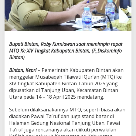
a
k
s
a
n
a
a
n
Bupati Bintan, Roby Kurniawan saat memimpin rapat
M
MTQ Ke XIV Tingkat Kabupaten Bintan, (F_Diskominfo
T
Bintan)
Q
K
e
Bintan, Kepri
– Pemerintah Kabupaten Bintan akan
X
menggelar Musabaqah Tilawatil Qur’an (MTQ) ke
I
XIV tingkat Kabupaten Bintan Tahun 2025 yang
V
dipusatkan di Tanjung Uban, Kecamatan Bintan
T
Utara pada 14 – 18 April 2025 mendatang.
i
n
g
Sebelum dilaksanakannya MTQ, seperti biasa akan
k
diadakan Pawai Ta’ruf dan juga stand bazar di
a
Halaman Gedung Nasional Tanjung Uban. Pawai
t
Ta’ruf juga rencananya akan diikuti perwakilan
K
a