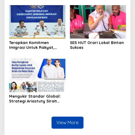
Karya Bahari (Perseroda)
Terapkan Komitmen
SES HUT Orari Lokal Bintan
Imigrasi Untuk Rakyat,
Sukses
Kantor Imigrasi Tanjung
Uban Raih Tiga
Penghargaan
Mengukir Standar Global:
Strategi Ariastuty Sirait
Transformasi Layanan
Publik BP Batam
View More