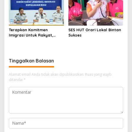
Terapkan Komitmen
SES HUT Orari Lokal Bintan
Imigrasi Untuk Rakyat,
Sukses
Kantor Imigrasi Tanjung
Uban Raih Tiga
Penghargaan
Tinggalkan Balasan
Alamat email Anda tidak akan dipublikasikan.
Ruas yang wajib
ditandai
*