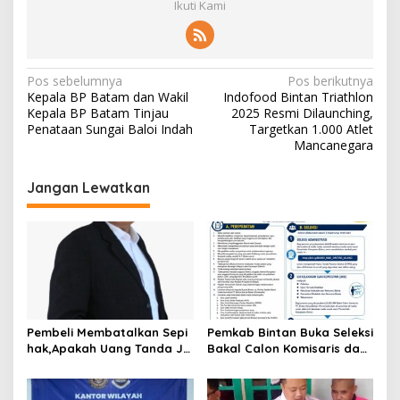
Ikuti Kami
N
Pos sebelumnya
Pos berikutnya
Kepala BP Batam dan Wakil
Indofood Bintan Triathlon
a
Kepala BP Batam Tinjau
2025 Resmi Dilaunching,
v
Penataan Sungai Baloi Indah
Targetkan 1.000 Atlet
Mancanegara
i
g
Jangan Lewatkan
a
s
i
p
o
s
Pembeli Membatalkan Sepi
Pemkab Bintan Buka Seleksi
hak,Apakah Uang Tanda Ja
Bakal Calon Komisaris dan
di Hangus?
Direktur BUMD PT. Bintan
Karya Bahari (Perseroda)