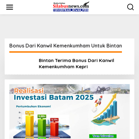
Kemenkumham Kepri
L
e
Agustus 22, 2024
w
a
t
i
k
e
Bonus Dari Kanwil Kemenkumham Untuk Bintan
k
o
n
Bintan Terima Bonus Dari Kanwil
t
Kemenkumham Kepri
e
n