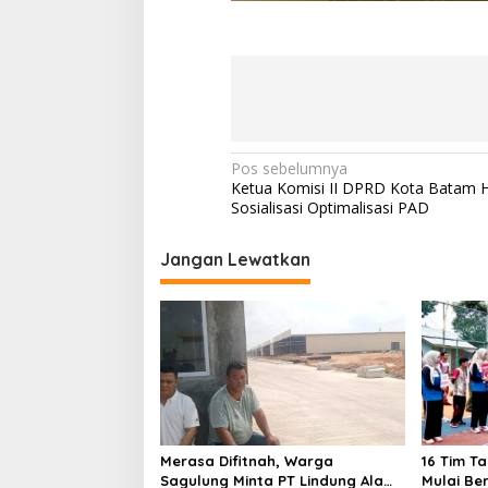
N
Pos sebelumnya
Ketua Komisi II DPRD Kota Batam H
a
Sosialisasi Optimalisasi PAD
v
i
Jangan Lewatkan
g
a
s
i
p
o
Merasa Difitnah, Warga
16 Tim T
s
Sagulung Minta PT Lindung Alam
Mulai Be