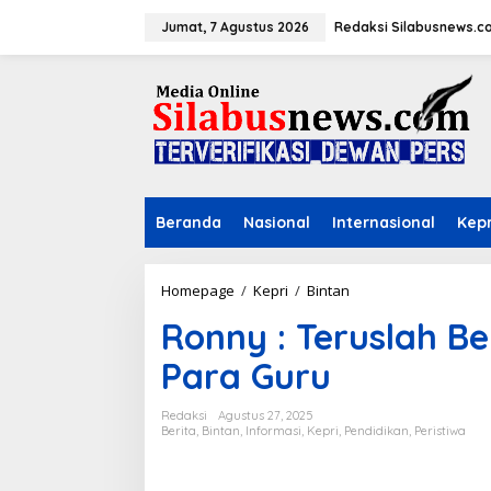
L
e
Jumat, 7 Agustus 2026
Redaksi Silabusnews.c
w
a
t
i
k
e
k
o
n
Beranda
Nasional
Internasional
Kepr
t
e
n
Homepage
/
Kepri
/
Bintan
R
o
Ronny : Teruslah B
n
n
Para Guru
y
:
T
Redaksi
Agustus 27, 2025
e
Berita
,
Bintan
,
Informasi
,
Kepri
,
Pendidikan
,
Peristiwa
r
u
s