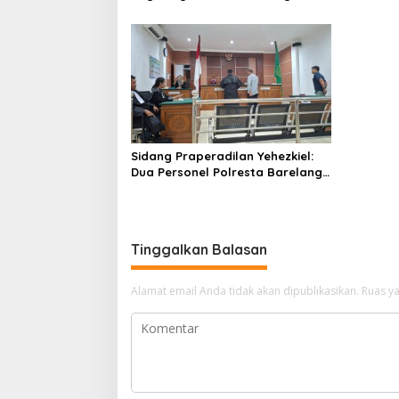
Berjaya Hentikan Perlakuan
Merendahkan Masyarakat
Sidang Praperadilan Yehezkiel:
Dua Personel Polresta Barelang
Ditegur Hakim Gara-gara
Penampilan
Tinggalkan Balasan
Alamat email Anda tidak akan dipublikasikan.
Ruas ya