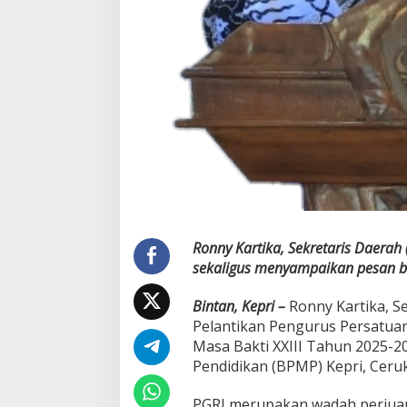
r
a
G
u
r
u
Ronny Kartika, Sekretaris Daera
sekaligus menyampaikan pesan b
Bintan, Kepri –
Ronny Kartika, S
Pelantikan Pengurus Persatuan
Masa Bakti XXIII Tahun 2025-2
Pendidikan (BPMP) Kepri, Ceru
PGRI merupakan wadah perjuan