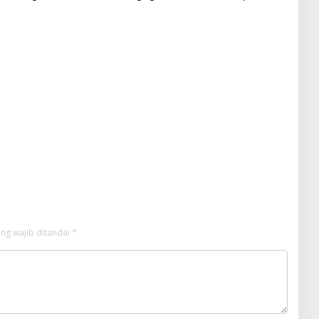
Airsoft Gun Diamankan, Hozlan
Tersangka
ng wajib ditandai
*