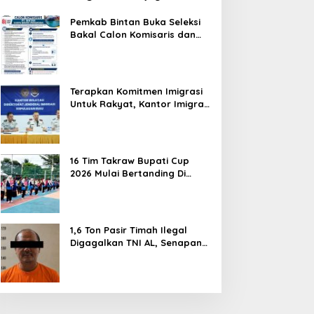
Hentikan Perlakuan Merendahkan
Masyarakat
Pemkab Bintan Buka Seleksi
Bakal Calon Komisaris dan
Direktur BUMD PT. Bintan
Karya Bahari (Perseroda)
Terapkan Komitmen Imigrasi
Untuk Rakyat, Kantor Imigrasi
Tanjung Uban Raih Tiga
Penghargaan
16 Tim Takraw Bupati Cup
2026 Mulai Bertanding Di
Tambelan
1,6 Ton Pasir Timah Ilegal
Digagalkan TNI AL, Senapan
dan Airsoft Gun Diamankan,
Hozlan Tersangka