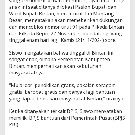
yang berdomisili di Batu 16 Bintan, ayah dua orang
o
anak ini saat ditanya dilokasi Paslon Bupati dan
s
Wakil Bupati Bintan, nomor urut 1 di Mantang
P
Besar, mengatakan akan memeberikan dukungan
a
s
dan mencoblos nomor urut 01 pada Pilkada Bintan
l
dan Pilkada Kepri, 27 November mendatang, yang
o
tinggal enam hari lagi, Kamis (21/11/2024) sore.
n
B
Siswo mengatakan bahwa tinggal di Bintan ini
u
p
sangat enak, dimana Pemerintah Kabupaten
a
Bintan, memperhatikan akan kebutuhan
t
masyarakatnya.
i
N
“Mulai dari pendidikan gratis, pakaian seragam
o
m
gratis, berobat gratis dan banyak lagi bantuan
o
yang dapat dirasakan masyarakat Bintan,” urainya.
r
0
Ketika ditanyakan terkait BPJS, Siswo menyatakan
1
memiliki BPJS bantuan dari Pemerintah Pusat (BPJS
PBI)