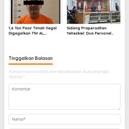
1,6 Ton Pasir Timah Ilegal
Sidang Praperadilan
Digagalkan TNI AL,
Yehezkiel: Dua Personel
Senapan dan Airsoft Gun
Polresta Barelang Ditegur
Diamankan, Hozlan
Hakim Gara-gara
Tersangka
Penampilan
Tinggalkan Balasan
Alamat email Anda tidak akan dipublikasikan.
Ruas yang wajib
ditandai
*