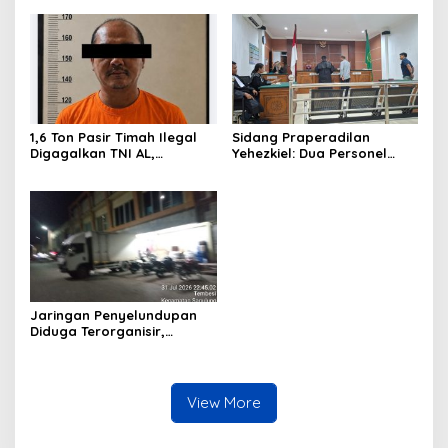
Perlakuan Merendahkan
Masyarakat
1,6 Ton Pasir Timah Ilegal
Sidang Praperadilan
Digagalkan TNI AL,
Yehezkiel: Dua Personel
Senapan dan Airsoft Gun
Polresta Barelang Ditegur
Diamankan, Hozlan
Hakim Gara-gara
Tersangka
Penampilan
Jaringan Penyelundupan
Diduga Terorganisir,
Bongkar Muat Barang
Tanpa Pengawasan Bea
Cukai Batam Berlangsung
Terbuka
View More