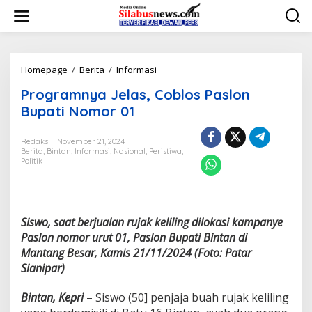
L
e
w
a
t
i
Homepage
/
Berita
/
Informasi
P
k
r
Programnya Jelas, Coblos Paslon
e
o
k
g
Bupati Nomor 01
o
r
n
a
Redaksi
November 21, 2024
t
m
Berita
,
Bintan
,
Informasi
,
Nasional
,
Peristiwa
,
e
n
Politik
n
y
a
J
e
l
Siswo, saat berjualan rujak keliling dilokasi kampanye
a
Paslon nomor urut 01, Paslon Bupati Bintan di
s
Mantang Besar, Kamis 21/11/2024 (Foto: Patar
,
Sianipar)
C
o
b
Bintan, Kepri
– Siswo (50] penjaja buah rujak keliling
l