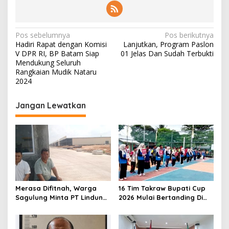
N
Pos sebelumnya
Pos berikutnya
Hadiri Rapat dengan Komisi
Lanjutkan, Program Paslon
a
V DPR RI, BP Batam Siap
01 Jelas Dan Sudah Terbukti
v
Mendukung Seluruh
Rangkaian Mudik Nataru
i
2024
g
Jangan Lewatkan
a
s
i
p
o
s
Merasa Difitnah, Warga
16 Tim Takraw Bupati Cup
Sagulung Minta PT Lindung
2026 Mulai Bertanding Di
Alam Berjaya Hentikan
Tambelan
Perlakuan Merendahkan
Masyarakat