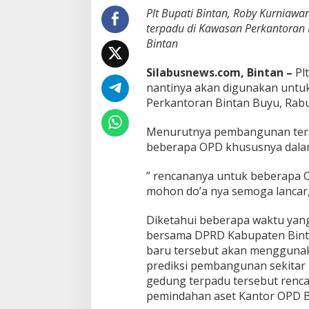
n
Plt Bupati Bintan, Roby Kurnia
t
terpadu di Kawasan Perkantoran 
a
Bintan
n
T
Silabusnews.com, Bintan –
Plt
i
n
nantinya akan digunakan untu
j
Perkantoran Bintan Buyu, Rabu 
a
u
Menurutnya pembangunan ters
L
beberapa OPD khususnya dala
a
h
a
” rencananya untuk beberapa 
n
mohon do’a nya semoga lancar, 
P
e
Diketahui beberapa waktu yan
m
bersama DPRD Kabupaten Bin
b
a
baru tersebut akan menggunak
n
prediksi pembangunan sekitar
g
gedung terpadu tersebut renca
u
pemindahan aset Kantor OPD Bi
n
a