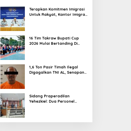
PT. Bintan Karya Bahari (Perseroda)
Terapkan Komitmen Imigrasi
Untuk Rakyat, Kantor Imigrasi
Tanjung Uban Raih Tiga
Penghargaan
16 Tim Takraw Bupati Cup
2026 Mulai Bertanding Di
Tambelan
1,6 Ton Pasir Timah Ilegal
Digagalkan TNI AL, Senapan
dan Airsoft Gun Diamankan,
Hozlan Tersangka
Sidang Praperadilan
Yehezkiel: Dua Personel
Polresta Barelang Ditegur
Hakim Gara-gara Penampilan