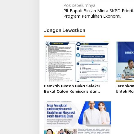
N
Pos sebelumnya
Plt Bupati Bintan Minta SKPD Priori
a
Program Pemulihan Ekonomi.
v
i
Jangan Lewatkan
g
a
s
i
p
o
Pemkab Bintan Buka Seleksi
Terapkan
s
Bakal Calon Komisaris dan
Untuk Ra
Direktur BUMD PT. Bintan Karya
Tanjung 
Bahari (Perseroda)
Penghar