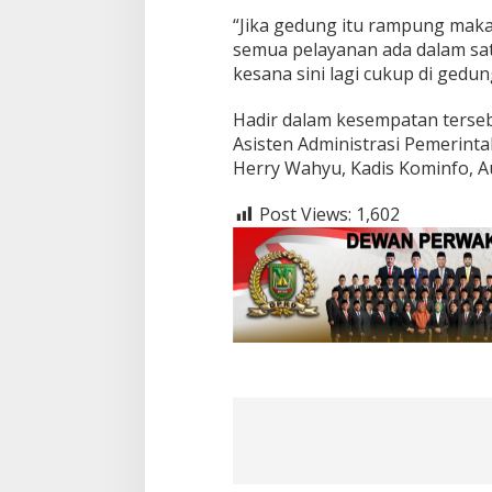
n
“Jika gedung itu rampung maka
G
semua pelayanan ada dalam sat
e
kesana sini lagi cukup di gedun
d
u
Hadir dalam kesempatan terseb
n
g
Asisten Administrasi Pemerinta
L
Herry Wahyu, Kadis Kominfo, Au
a
y
Post Views:
1,602
a
n
a
n
T
e
r
p
a
d
u