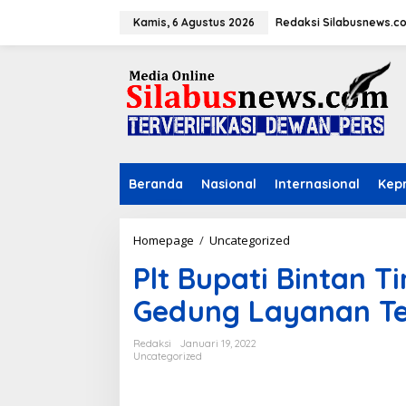
L
e
Kamis, 6 Agustus 2026
Redaksi Silabusnews.c
w
a
t
i
k
e
k
o
n
Beranda
Nasional
Internasional
Kepr
t
e
n
Homepage
/
Uncategorized
P
l
Plt Bupati Bintan 
t
B
Gedung Layanan T
u
p
a
Redaksi
Januari 19, 2022
t
Uncategorized
i
B
i