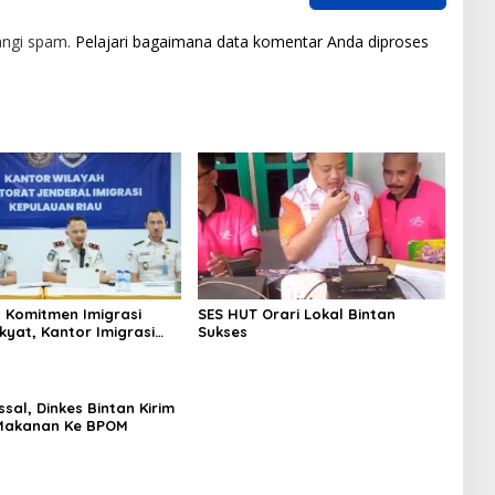
angi spam.
Pelajari bagaimana data komentar Anda diproses
 Komitmen Imigrasi
SES HUT Orari Lokal Bintan
kyat, Kantor Imigrasi
Sukses
Uban Raih Tiga
gaan
sal, Dinkes Bintan Kirim
Makanan Ke BPOM