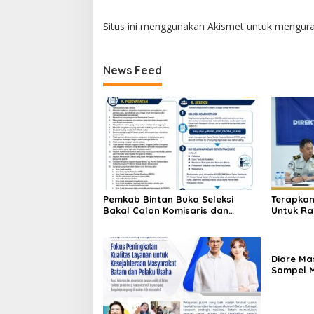
Situs ini menggunakan Akismet untuk mengur
News Feed
Pemkab Bintan Buka Seleksi
Terapkan
Bakal Calon Komisaris dan
Untuk Ra
Direktur BUMD PT. Bintan Karya
Tanjung 
Bahari (Perseroda)
Penghar
Diare Mas
Sampel 