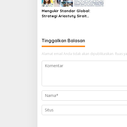
Mengukir Standar Global:
Strategi Ariastuty Sirait
Transformasi Layanan Publik BP
Batam
Tinggalkan Balasan
Alamat email Anda tidak akan dipublikasikan.
Ruas ya