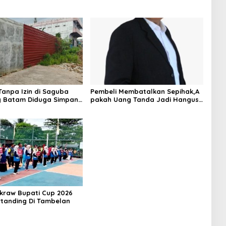
anpa Izin di Saguba
Pembeli Membatalkan Sepihak,A
g Batam Diduga Simpan
pakah Uang Tanda Jadi Hangus?
rsubsidi, Warga Resah
m Bahaya Kebakaran
akraw Bupati Cup 2026
rtanding Di Tambelan