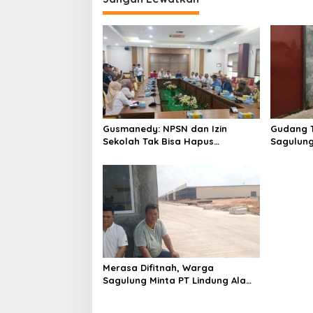
i
g
a
s
i
p
o
Gusmanedy: NPSN dan Izin
Gudang T
s
Sekolah Tak Bisa Hapus
Sagulun
Tanggung Jawab Atas Dugaan
Solar Be
Kekerasan Anak
Teranca
Merasa Difitnah, Warga
Sagulung Minta PT Lindung Alam
Berjaya Hentikan Perlakuan
Merendahkan Masyarakat