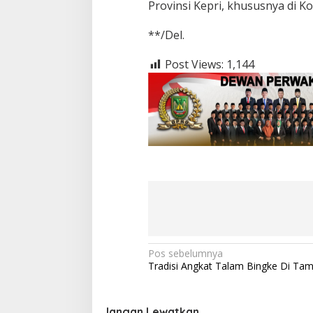
Provinsi Kepri, khususnya di K
**/Del.
Post Views:
1,144
N
Pos sebelumnya
Tradisi Angkat Talam Bingke Di Ta
a
v
Jangan Lewatkan