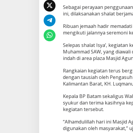
n
Sebagai perayaan penggunaan
g
ini, dilaksanakan shalat berja
R
a
Ribuan jemaah hadir memadati 
j
a
mengikuti jalannya seremoni ke
H
a
Selepas shalat Isya’, kegiatan
m
Muhammad SAW, yang diawali 
i
indah di area plaza Masjid Ag
d
a
h
Rangkaian kegiatan terus bergul
K
dengan tausiah oleh Pengasu
o
Kalimantan Barat, KH. Luqman
t
a
Kepala BP Batam sekaligus W
B
a
syukur dan terima kasihnya ke
t
kegiatan tersebut.
a
m
“Alhamdulillah hari ini Masjid
digunakan oleh masyarakat,” uj