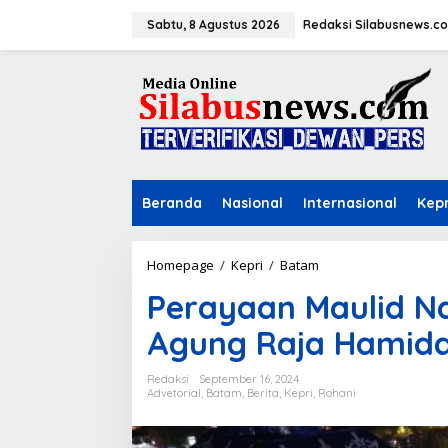
L
e
Sabtu, 8 Agustus 2026
Redaksi Silabusnews.c
w
a
t
i
k
e
k
o
n
Beranda
Nasional
Internasional
Kepr
t
e
n
Homepage
/
Kepri
/
Batam
P
e
Perayaan Maulid Nab
r
a
Agung Raja Hamid
y
a
a
Redaksi
September 16, 2024
n
Advetorial
,
Batam
,
Berita
,
Kepri
,
Rohani
M
a
u