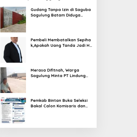
Dugaan Kekerasan Anak
Gudang Tanpa Izin di Saguba
Sagulung Batam Diduga
Simpan Solar Bersubsidi,
Warga Resah Terancam
Bahaya Kebakaran
Pembeli Membatalkan Sepiha
k,Apakah Uang Tanda Jadi H
angus?
Merasa Difitnah, Warga
Sagulung Minta PT Lindung
Alam Berjaya Hentikan
Perlakuan Merendahkan
Masyarakat
Pemkab Bintan Buka Seleksi
Bakal Calon Komisaris dan
Direktur BUMD PT. Bintan
Karya Bahari (Perseroda)