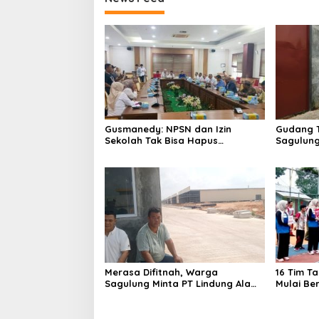
Gusmanedy: NPSN dan Izin
Gudang T
Sekolah Tak Bisa Hapus
Sagulun
Tanggung Jawab Atas Dugaan
Solar Be
Kekerasan Anak
Teranca
Merasa Difitnah, Warga
16 Tim T
Sagulung Minta PT Lindung Alam
Mulai Be
Berjaya Hentikan Perlakuan
Merendahkan Masyarakat