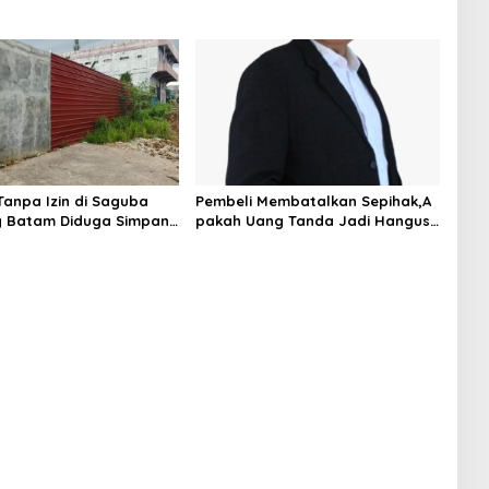
anpa Izin di Saguba
Pembeli Membatalkan Sepihak,A
g Batam Diduga Simpan
pakah Uang Tanda Jadi Hangus?
rsubsidi, Warga Resah
m Bahaya Kebakaran