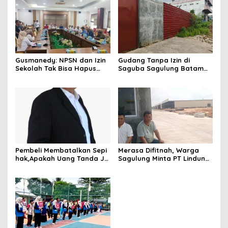
Gusmanedy: NPSN dan Izin
Gudang Tanpa Izin di
Sekolah Tak Bisa Hapus
Saguba Sagulung Batam
Tanggung Jawab Atas
Diduga Simpan Solar
Dugaan Kekerasan Anak
Bersubsidi, Warga Resah
Terancam Bahaya
Kebakaran
Pembeli Membatalkan Sepi
Merasa Difitnah, Warga
hak,Apakah Uang Tanda Ja
Sagulung Minta PT Lindung
di Hangus?
Alam Berjaya Hentikan
Perlakuan Merendahkan
Masyarakat