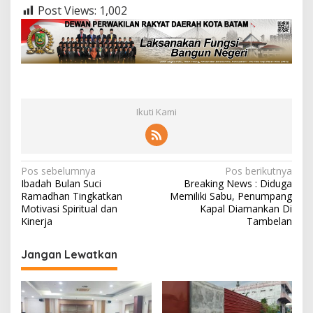
Post Views:
1,002
Ikuti Kami
N
Pos sebelumnya
Pos berikutnya
Ibadah Bulan Suci
Breaking News : Diduga
a
Ramadhan Tingkatkan
Memiliki Sabu, Penumpang
v
Motivasi Spiritual dan
Kapal Diamankan Di
Kinerja
Tambelan
i
g
Jangan Lewatkan
a
s
i