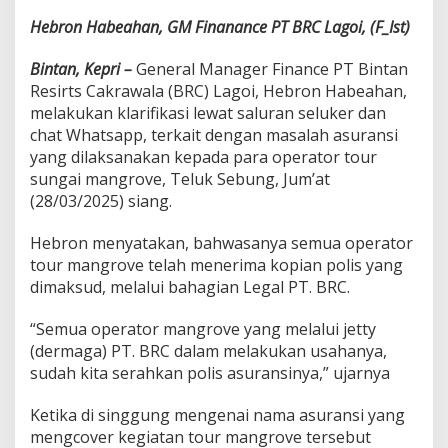
u
Hebron Habeahan, GM Finanance PT BRC Lagoi, (F_Ist)
r
a
Bintan, Kepri –
General Manager Finance PT Bintan
n
s
Resirts Cakrawala (BRC) Lagoi, Hebron Habeahan,
i
melakukan klarifikasi lewat saluran seluker dan
T
chat Whatsapp, terkait dengan masalah asuransi
o
yang dilaksanakan kepada para operator tour
u
r
sungai mangrove, Teluk Sebung, Jum’at
S
(28/03/2025) siang.
u
n
Hebron menyatakan, bahwasanya semua operator
g
tour mangrove telah menerima kopian polis yang
a
i
dimaksud, melalui bahagian Legal PT. BRC.
M
a
“Semua operator mangrove yang melalui jetty
n
(dermaga) PT. BRC dalam melakukan usahanya,
g
sudah kita serahkan polis asuransinya,” ujarnya
r
o
v
Ketika di singgung mengenai nama asuransi yang
e
mengcover kegiatan tour mangrove tersebut