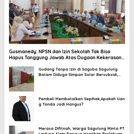
Gusmanedy: NPSN dan Izin Sekolah Tak Bisa
Hapus Tanggung Jawab Atas Dugaan Kekerasan
Anak
Gudang Tanpa Izin di Saguba Sagulung
Batam Diduga Simpan Solar Bersubsidi,
Warga Resah Terancam Bahaya
Kebakaran
Pembeli Membatalkan Sepihak,Apakah Uan
g Tanda Jadi Hangus?
Merasa Difitnah, Warga Sagulung Minta PT
Lindung Alam Berjaya Hentikan Perlakuan