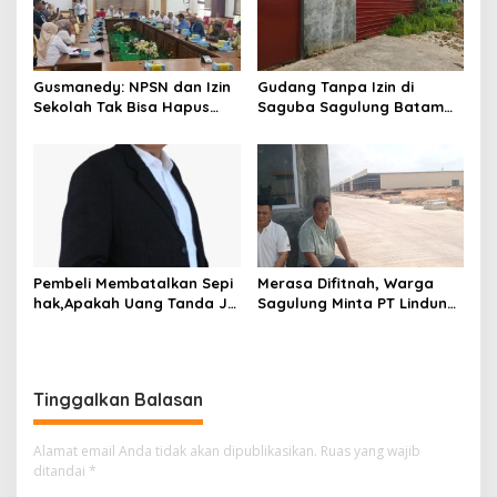
p
o
s
Gusmanedy: NPSN dan Izin
Gudang Tanpa Izin di
Sekolah Tak Bisa Hapus
Saguba Sagulung Batam
Tanggung Jawab Atas
Diduga Simpan Solar
Dugaan Kekerasan Anak
Bersubsidi, Warga Resah
Terancam Bahaya
Kebakaran
Pembeli Membatalkan Sepi
Merasa Difitnah, Warga
hak,Apakah Uang Tanda Ja
Sagulung Minta PT Lindung
di Hangus?
Alam Berjaya Hentikan
Perlakuan Merendahkan
Masyarakat
Tinggalkan Balasan
Alamat email Anda tidak akan dipublikasikan.
Ruas yang wajib
ditandai
*