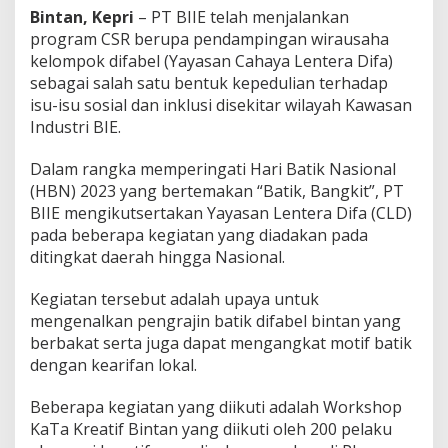
u
Bintan, Kepri
– PT BIIE telah menjalankan
s
program CSR berupa pendampingan wirausaha
e
kelompok difabel (Yayasan Cahaya Lentera Difa)
u
sebagai salah satu bentuk kepedulian terhadap
m
isu-isu sosial dan inklusi disekitar wilayah Kawasan
B
a
Industri BIE.
t
i
Dalam rangka memperingati Hari Batik Nasional
k
(HBN) 2023 yang bertemakan “Batik, Bangkit”, PT
I
BIIE mengikutsertakan Yayasan Lentera Difa (CLD)
n
d
pada beberapa kegiatan yang diadakan pada
o
ditingkat daerah hingga Nasional.
n
e
Kegiatan tersebut adalah upaya untuk
s
mengenalkan pengrajin batik difabel bintan yang
i
a
berbakat serta juga dapat mengangkat motif batik
dengan kearifan lokal.
Beberapa kegiatan yang diikuti adalah Workshop
KaTa Kreatif Bintan yang diikuti oleh 200 pelaku