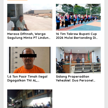
Merasa Difitnah, Warga
16 Tim Takraw Bupati Cup
Sagulung Minta PT Lindung
2026 Mulai Bertanding Di
Alam Berjaya Hentikan
Tambelan
Perlakuan Merendahkan
Masyarakat
1,6 Ton Pasir Timah Ilegal
Sidang Praperadilan
Digagalkan TNI AL,
Yehezkiel: Dua Personel
Senapan dan Airsoft Gun
Polresta Barelang Ditegur
Diamankan, Hozlan
Hakim Gara-gara
Tersangka
Penampilan