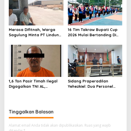
i
p
o
s
Merasa Difitnah, Warga
16 Tim Takraw Bupati Cup
Sagulung Minta PT Lindung
2026 Mulai Bertanding Di
Alam Berjaya Hentikan
Tambelan
Perlakuan Merendahkan
Masyarakat
1,6 Ton Pasir Timah Ilegal
Sidang Praperadilan
Digagalkan TNI AL,
Yehezkiel: Dua Personel
Senapan dan Airsoft Gun
Polresta Barelang Ditegur
Diamankan, Hozlan
Hakim Gara-gara
Tersangka
Penampilan
Tinggalkan Balasan
Alamat email Anda tidak akan dipublikasikan.
Ruas yang wajib
ditandai
*