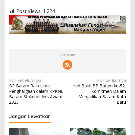
Post Views:
1,224
Ikuti Kami
N
Pos sebelumnya
Pos berikutnya
BP Batam Raih Lima
Hari Bakti BP Batam ke-52,
a
Penghargaan dalam KPKNL
Komitmen Dalam
v
Batam Stakeholders Award
Menjadikan Batam Kota
2023
Baru
i
g
Jangan Lewatkan
a
s