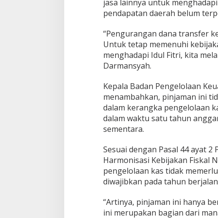
a
jasa lainnya untuk menghadapi I
r
pendapatan daerah belum terp
i
a
“Pengurangan dana transfer k
h
Untuk tetap memenuhi kebijaka
menghadapi Idul Fitri, kita me
Darmansyah.
Kepala Badan Pengelolaan Keu
menambahkan, pinjaman ini tid
dalam kerangka pengelolaan ka
dalam waktu satu tahun angga
sementara.
Sesuai dengan Pasal 44 ayat 2
Harmonisasi Kebijakan Fiskal N
pengelolaan kas tidak memerl
diwajibkan pada tahun berjalan
“Artinya, pinjaman ini hanya b
ini merupakan bagian dari man