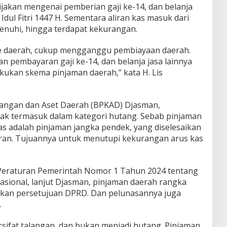
akan mengenai pemberian gaji ke-14, dan belanja
dul Fitri 1447 H. Sementara aliran kas masuk dari
enuhi, hingga terdapat kekurangan.
e daerah, cukup mengganggu pembiayaan daerah.
n pembayaran gaji ke-14, dan belanja jasa lainnya
lakukan skema pinjaman daerah,” kata H. Lis
angan dan Aset Daerah (BPKAD) Djasman,
ak termasuk dalam kategori hutang. Sebab pinjaman
s adalah pinjaman jangka pendek, yang diselesaikan
ran. Tujuannya untuk menutupi kekurangan arus kas
 Peraturan Pemerintah Nomor 1 Tahun 2024 tentang
asional, lanjut Djasman, pinjaman daerah rangka
ukan persetujuan DPRD. Dan pelunasannya juga
.
ersifat talangan, dan bukan menjadi hutang. Pinjaman