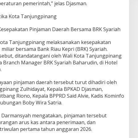
 peraturan pemerintah,” jelas Djasman.
tika Kota Tanjungpinang
esepakatan Pinjaman Daerah Bersama BRK Syariah
Kota Tanjungpinang melaksanakan kesepakatan
miliar bersama Bank Riau Kepri (BRK) Syariah.
rsebut, ditandatangani oleh Wali Kota Tanjungpinang
a Branch Manager BRK Syariah Baharudin, di Hotel
.
an pinjaman daerah tersebut turut dihadiri oleh
gpinang Zulhidayat, Kepala BPKAD Djasman,
litbang Riono, Kepala BPPRD Said Alvie, Kadis Kominfo
ubungan Boby Wira Satria.
is Darmansyah mengatakan, pinjaman tersebut
urangan arus kas antara penerimaan, dan
 triwulan pertama tahun anggaran 2026.