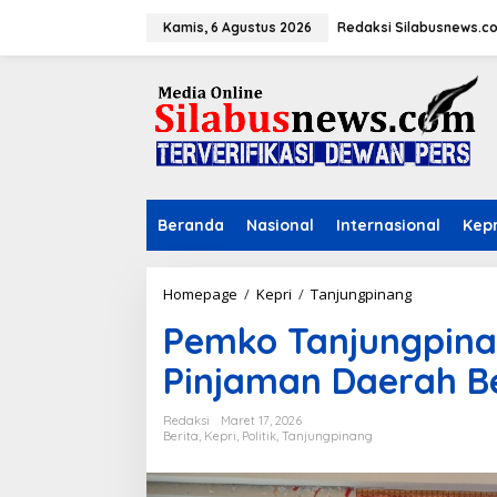
L
e
Kamis, 6 Agustus 2026
Redaksi Silabusnews.c
w
a
t
i
k
e
k
o
n
Beranda
Nasional
Internasional
Kepr
t
e
n
Homepage
/
Kepri
/
Tanjungpinang
P
e
Pemko Tanjungpina
m
k
Pinjaman Daerah B
o
T
a
Redaksi
Maret 17, 2026
n
Berita
,
Kepri
,
Politik
,
Tanjungpinang
j
u
n