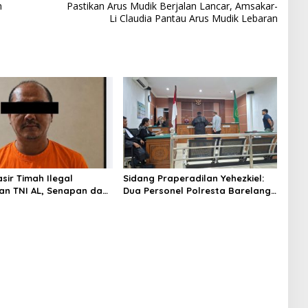
n
Pastikan Arus Mudik Berjalan Lancar, Amsakar-
Li Claudia Pantau Arus Mudik Lebaran
asir Timah Ilegal
Sidang Praperadilan Yehezkiel:
an TNI AL, Senapan dan
Dua Personel Polresta Barelang
Gun Diamankan, Hozlan
Ditegur Hakim Gara-gara
Tersangka
Penampilan