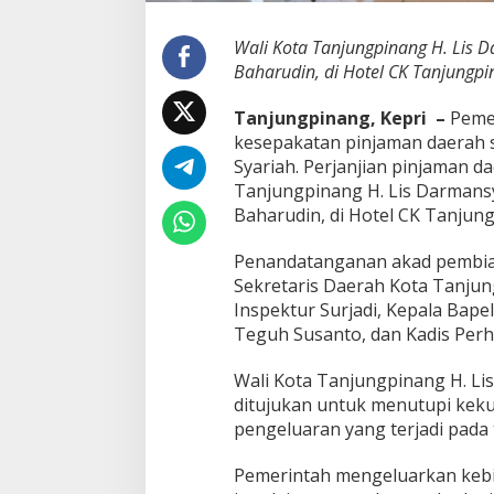
n
j
Wali Kota Tanjungpinang H. Lis 
a
Baharudin, di Hotel CK Tanjungpin
m
a
Tanjungpinang, Kepri –
Pemer
n
D
kesepakatan pinjaman daerah s
a
Syariah. Perjanjian pinjaman d
e
Tanjungpinang H. Lis Darmans
r
Baharudin, di Hotel CK Tanjung
a
h
B
Penandatanganan akad pembiaya
e
Sekretaris Daerah Kota Tanjun
r
Inspektur Surjadi, Kepala Bape
s
Teguh Susanto, dan Kadis Perh
a
m
a
Wali Kota Tanjungpinang H. L
B
ditujukan untuk menutupi kek
R
pengeluaran yang terjadi pada
K
S
Pemerintah mengeluarkan kebij
y