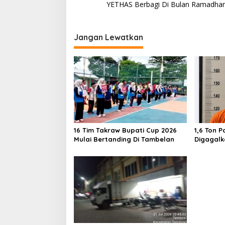
YETHAS Berbagi Di Bulan Ramadha
a
v
i
Jangan Lewatkan
g
a
s
i
p
o
16 Tim Takraw Bupati Cup 2026
1,6 Ton P
s
Mulai Bertanding Di Tambelan
Digagalk
Airsoft 