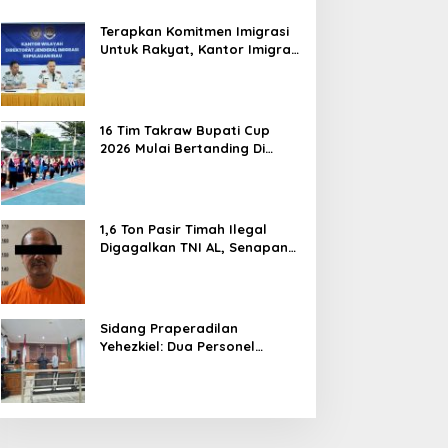
PT. Bintan Karya Bahari (Perseroda)
Terapkan Komitmen Imigrasi
Untuk Rakyat, Kantor Imigrasi
Tanjung Uban Raih Tiga
Penghargaan
16 Tim Takraw Bupati Cup
2026 Mulai Bertanding Di
Tambelan
1,6 Ton Pasir Timah Ilegal
Digagalkan TNI AL, Senapan
dan Airsoft Gun Diamankan,
Hozlan Tersangka
Sidang Praperadilan
Yehezkiel: Dua Personel
Polresta Barelang Ditegur
Hakim Gara-gara Penampilan