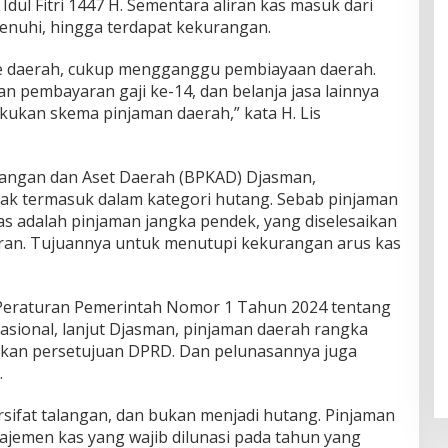
dul Fitri 1447 H. Sementara aliran kas masuk dari
enuhi, hingga terdapat kekurangan.
e daerah, cukup mengganggu pembiayaan daerah.
n pembayaran gaji ke-14, dan belanja jasa lainnya
lakukan skema pinjaman daerah,” kata H. Lis
angan dan Aset Daerah (BPKAD) Djasman,
ak termasuk dalam kategori hutang. Sebab pinjaman
s adalah pinjaman jangka pendek, yang diselesaikan
ran. Tujuannya untuk menutupi kekurangan arus kas
 Peraturan Pemerintah Nomor 1 Tahun 2024 tentang
asional, lanjut Djasman, pinjaman daerah rangka
ukan persetujuan DPRD. Dan pelunasannya juga
.
ersifat talangan, dan bukan menjadi hutang. Pinjaman
ajemen kas yang wajib dilunasi pada tahun yang