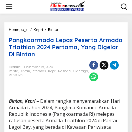
L
e
w
a
t
i
Homepage
/
Kepri
/
Bintan
P
k
a
Pangkoarmada Lepas Peserta Armada
e
n
k
g
Triathlon 2024 Pertama, Yang Digelar
o
k
Di Bintan
n
o
t
a
e
r
Redaksi
Desember 15, 2024
n
Berita
,
Bintan
,
Informasi
,
Kepri
,
Nasional
,
Olahraga
,
m
Peristiwa
a
d
a
L
e
Bintan, Kepri –
Dalam rangka menyemarakkan Hari
p
Armada tahun 2024, Panglima Komando Armada
a
Republik Indonesia (Pangkoarmada RI) melepas
s
P
ratusan peserta Armada Triathlon 2024 di Pantai
e
Lagoi Bay, yang berada di Kawasan Pariwisata
s