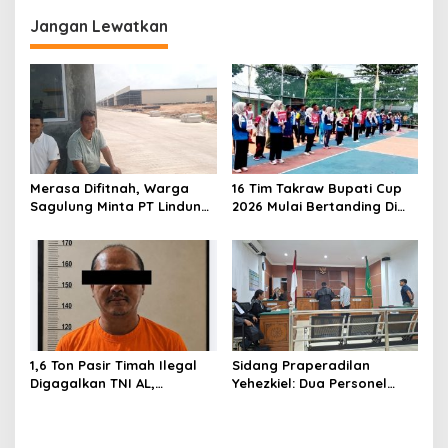
i
Jangan Lewatkan
g
a
s
i
p
o
Merasa Difitnah, Warga
16 Tim Takraw Bupati Cup
s
Sagulung Minta PT Lindung
2026 Mulai Bertanding Di
Alam Berjaya Hentikan
Tambelan
Perlakuan Merendahkan
Masyarakat
1,6 Ton Pasir Timah Ilegal
Sidang Praperadilan
Digagalkan TNI AL,
Yehezkiel: Dua Personel
Senapan dan Airsoft Gun
Polresta Barelang Ditegur
Diamankan, Hozlan
Hakim Gara-gara
Tersangka
Penampilan