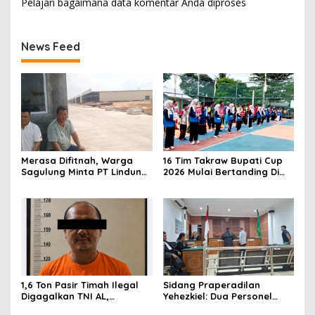
Pelajari bagaimana data komentar Anda diproses
News Feed
Merasa Difitnah, Warga
16 Tim Takraw Bupati Cup
Sagulung Minta PT Lindung
2026 Mulai Bertanding Di
Alam Berjaya Hentikan
Tambelan
Perlakuan Merendahkan
Masyarakat
1,6 Ton Pasir Timah Ilegal
Sidang Praperadilan
Digagalkan TNI AL,
Yehezkiel: Dua Personel
Senapan dan Airsoft Gun
Polresta Barelang Ditegur