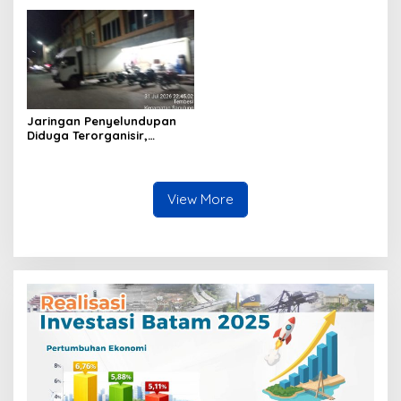
Diamankan, Hozlan
Hakim Gara-gara
Tersangka
Penampilan
Jaringan Penyelundupan
Diduga Terorganisir,
Bongkar Muat Barang
Tanpa Pengawasan Bea
Cukai Batam Berlangsung
Terbuka
View More