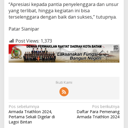
“Apresiasi kepada pantia penyelenggara dan unsur
yang terlibat, hingga kegiatan ini bisa
terselenggara dengan baik dan sukses,” tutupnya.
Patar Sianipar
Post Views:
1,373
Ikuti Kami
N
Pos sebelumnya
Pos berikutnya
Armada Triathlon 2024,
Daftar Para Pemenang
a
Pertama Sekali Digelar di
Armada Triathlon 2024
v
Lagoi Bintan