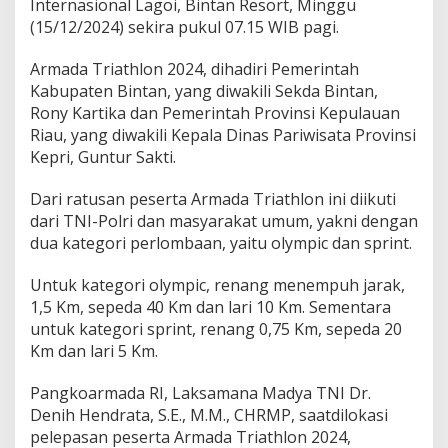
Internasional Lagoi, Bintan Resort, Minggu
e
(15/12/2024) sekira pukul 07.15 WIB pagi.
r
t
a
Armada Triathlon 2024, dihadiri Pemerintah
A
Kabupaten Bintan, yang diwakili Sekda Bintan,
r
Rony Kartika dan Pemerintah Provinsi Kepulauan
m
Riau, yang diwakili Kepala Dinas Pariwisata Provinsi
a
Kepri, Guntur Sakti.
d
a
T
Dari ratusan peserta Armada Triathlon ini diikuti
r
dari TNI-Polri dan masyarakat umum, yakni dengan
i
dua kategori perlombaan, yaitu olympic dan sprint.
a
t
h
Untuk kategori olympic, renang menempuh jarak,
l
1,5 Km, sepeda 40 Km dan lari 10 Km. Sementara
o
untuk kategori sprint, renang 0,75 Km, sepeda 20
n
Km dan lari 5 Km.
2
0
2
Pangkoarmada RI, Laksamana Madya TNI Dr.
4
Denih Hendrata, S.E., M.M., CHRMP, saatdilokasi
P
pelepasan peserta Armada Triathlon 2024,
e