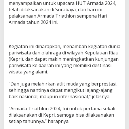
menyampaikan untuk upacara HUT Armada 2024,
r
telah dilaksanakan di Surabaya, dan hari ini
t
a
pelaksanaan Armada Triathlon sempena Hari
m
Armada tahun 2024 ini.
a
,
Y
a
n
Kegiatan ini diharapkan, menambah kegiatan dunia
g
pariwisata dan olahraga di wilayah Kepulauan Riau
D
(Kepri), dan dapat makin meningkatkan kunjungan
i
pariwisata ke daerah ini yang memiliki destinasi
g
wisata yang alami.
e
l
a
“Dan juga melahirkan atlit muda yang berprestasi,
r
sehingga nantinya dapat mengikuti ajang-ajang
D
baik nasional, maupun internasional,” jelasnya
i
B
i
“Armada Triathlon 2024, Ini untuk pertama sekali
n
dilaksanakan di Kepri, semoga bisa dilaksanakan
t
setiap tahunnya,” harapnya.
a
n