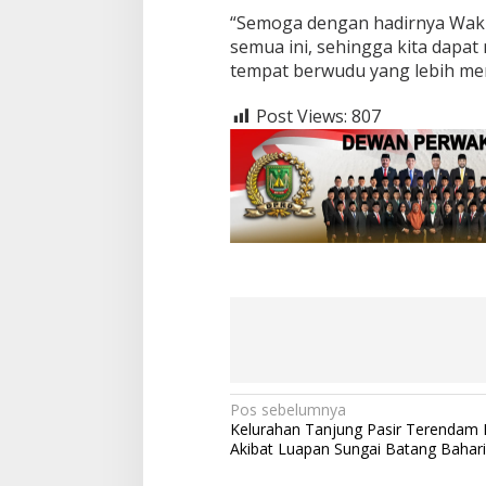
“Semoga dengan hadirnya Waki
semua ini, sehingga kita dap
tempat berwudu yang lebih mem
Post Views:
807
N
Pos sebelumnya
Kelurahan Tanjung Pasir Terendam B
a
Akibat Luapan Sungai Batang Bahari
v