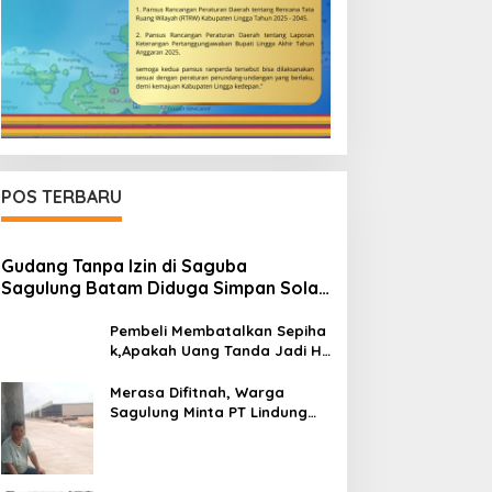
POS TERBARU
Gudang Tanpa Izin di Saguba
Sagulung Batam Diduga Simpan Solar
Bersubsidi, Warga Resah Terancam
Bahaya Kebakaran
Pembeli Membatalkan Sepiha
k,Apakah Uang Tanda Jadi H
angus?
Merasa Difitnah, Warga
Sagulung Minta PT Lindung
Alam Berjaya Hentikan
Perlakuan Merendahkan
Masyarakat