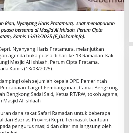
uan Riau, Nyanyang Haris Pratamura, saat memaparkan
uasa bersama di Masjid Al Ishlaah, Perum Cipta
atam, Kamis 13/03/2025 (F_Diskominfo).
epri, Nyanyang Haris Pratamura, melanjutkan
an agenda buka puasa di hari ke-13 Ramadan. Kali
gi Masjid Al Ishlaah, Perum Cipta Pratama,
ada Kamis (13/03/2025).
ampingi oleh sejumlah kepala OPD Pemerintah
an Pencapaian Target Pembangunan, Camat Bengkong
ah Bengkong Sadai Said, Ketua RT/RW, tokoh agama,
 Masjid Al Ishlaah.
luran dana zakat Safari Ramadan untuk beberapa
l dari Baznas Provinsi Kepri. Termasuk bantuan
epada pengurus masjid dan diterima langsung oleh
urhelmi.