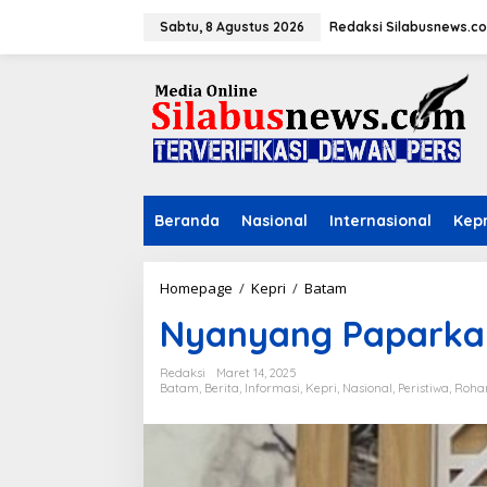
L
e
Sabtu, 8 Agustus 2026
Redaksi Silabusnews.c
w
a
t
i
k
e
k
o
n
Beranda
Nasional
Internasional
Kepr
t
e
n
Homepage
/
Kepri
/
Batam
N
y
Nyanyang Paparka
a
n
y
Redaksi
Maret 14, 2025
a
Batam
,
Berita
,
Informasi
,
Kepri
,
Nasional
,
Peristiwa
,
Roha
n
g
P
a
p