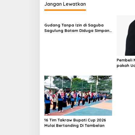
i
Jangan Lewatkan
g
a
Gudang Tanpa Izin di Saguba
s
Sagulung Batam Diduga Simpan
Solar Bersubsidi, Warga Resah
i
Terancam Bahaya Kebakaran
p
o
Pembeli 
s
pakah U
16 Tim Takraw Bupati Cup 2026
Mulai Bertanding Di Tambelan