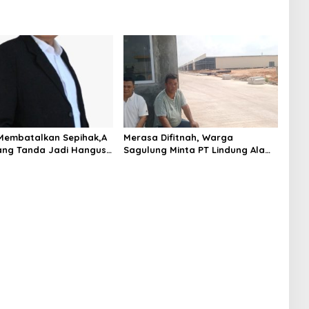
Membatalkan Sepihak,A
Merasa Difitnah, Warga
ang Tanda Jadi Hangus?
Sagulung Minta PT Lindung Alam
Berjaya Hentikan Perlakuan
Merendahkan Masyarakat