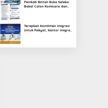
Pemkab Bintan Buka Seleksi
Bakal Calon Komisaris dan
Direktur BUMD PT. Bintan
Karya Bahari (Perseroda)
Terapkan Komitmen Imigrasi
Untuk Rakyat, Kantor Imigrasi
Tanjung Uban Raih Tiga
Penghargaan