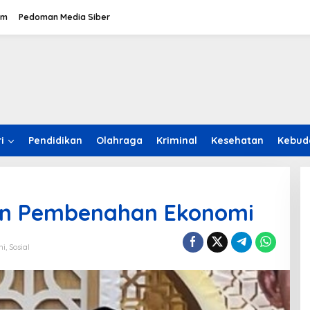
om
Pedoman Media Siber
i
Pendidikan
Olahraga
Kriminal
Kesehatan
Kebud
n Pembenahan Ekonomi
ni
,
Sosial