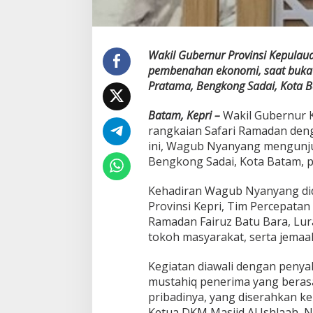
Wakil Gubernur Provinsi Kepula
pembenahan ekonomi, saat buka p
Pratama, Bengkong Sadai, Kota B
Batam, Kepri –
Wakil Gubernur K
rangkaian Safari Ramadan deng
ini, Wagub Nyanyang mengunjun
Bengkong Sadai, Kota Batam, p
Kehadiran Wagub Nyanyang did
Provinsi Kepri, Tim Percepat
Ramadan Fairuz Batu Bara, Lur
tokoh masyarakat, serta jemaah
Kegiatan diawali dengan penya
mustahiq penerima yang berasa
pribadinya, yang diserahkan k
Ketua DKM Masjid Al Ishlaah, N