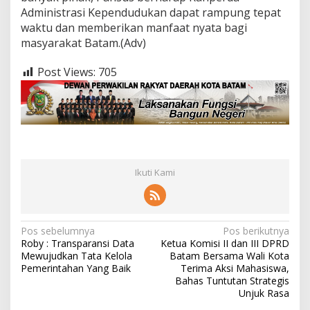
Administrasi Kependudukan dapat rampung tepat
waktu dan memberikan manfaat nyata bagi
masyarakat Batam.(Adv)
Post Views:
705
Ikuti Kami
N
Pos sebelumnya
Pos berikutnya
Roby : Transparansi Data
Ketua Komisi II dan III DPRD
a
Mewujudkan Tata Kelola
Batam Bersama Wali Kota
v
Pemerintahan Yang Baik
Terima Aksi Mahasiswa,
Bahas Tuntutan Strategis
i
Unjuk Rasa