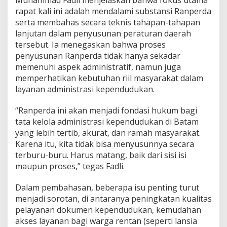
i
rapat kali ini adalah mendalami substansi Ranperda
n
serta membahas secara teknis tahapan-tahapan
i
lanjutan dalam penyusunan peraturan daerah
s
tersebut. Ia menegaskan bahwa proses
t
r
penyusunan Ranperda tidak hanya sekadar
a
memenuhi aspek administratif, namun juga
s
memperhatikan kebutuhan riil masyarakat dalam
i
layanan administrasi kependudukan.
K
e
p
“Ranperda ini akan menjadi fondasi hukum bagi
e
tata kelola administrasi kependudukan di Batam
n
yang lebih tertib, akurat, dan ramah masyarakat.
d
Karena itu, kita tidak bisa menyusunnya secara
u
terburu-buru. Harus matang, baik dari sisi isi
d
u
maupun proses,” tegas Fadli.
k
a
Dalam pembahasan, beberapa isu penting turut
n
menjadi sorotan, di antaranya peningkatan kualitas
pelayanan dokumen kependudukan, kemudahan
akses layanan bagi warga rentan (seperti lansia