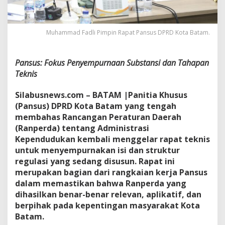
a
p
a
Muhammad Fadli Pimpin Rapat Pansus DPRD Kota Batam.
t
P
a
n
Pansus: Fokus Penyempurnaan Substansi dan Tahapan
s
Teknis
u
s
Silabusnews.com – BATAM |Panitia Khusus
D
(Pansus) DPRD Kota Batam yang tengah
P
R
membahas Rancangan Peraturan Daerah
D
(Ranperda) tentang Administrasi
B
Kependudukan kembali menggelar rapat teknis
a
untuk menyempurnakan isi dan struktur
t
a
regulasi yang sedang disusun. Rapat ini
m
merupakan bagian dari rangkaian kerja Pansus
,
dalam memastikan bahwa Ranperda yang
L
dihasilkan benar-benar relevan, aplikatif, dan
a
berpihak pada kepentingan masyarakat Kota
n
j
Batam.
u