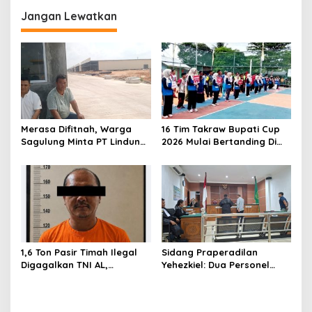
g
Jangan Lewatkan
a
s
i
p
o
s
Merasa Difitnah, Warga
16 Tim Takraw Bupati Cup
Sagulung Minta PT Lindung
2026 Mulai Bertanding Di
Alam Berjaya Hentikan
Tambelan
Perlakuan Merendahkan
Masyarakat
1,6 Ton Pasir Timah Ilegal
Sidang Praperadilan
Digagalkan TNI AL,
Yehezkiel: Dua Personel
Senapan dan Airsoft Gun
Polresta Barelang Ditegur
Diamankan, Hozlan
Hakim Gara-gara
Tersangka
Penampilan