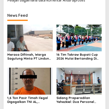
Pelajari bagaimana data komentar Anda diproses
News Feed
Merasa Difitnah, Warga
16 Tim Takraw Bupati Cup
Sagulung Minta PT Lindung
2026 Mulai Bertanding Di
Alam Berjaya Hentikan
Tambelan
Perlakuan Merendahkan
Masyarakat
1,6 Ton Pasir Timah Ilegal
Sidang Praperadilan
Digagalkan TNI AL,
Yehezkiel: Dua Personel
Senapan dan Airsoft Gun
Polresta Barelang Ditegur