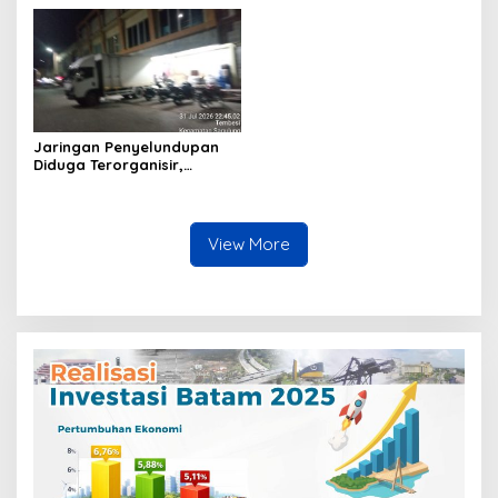
Diamankan, Hozlan
Hakim Gara-gara
Tersangka
Penampilan
Jaringan Penyelundupan
Diduga Terorganisir,
Bongkar Muat Barang
Tanpa Pengawasan Bea
Cukai Batam Berlangsung
Terbuka
View More