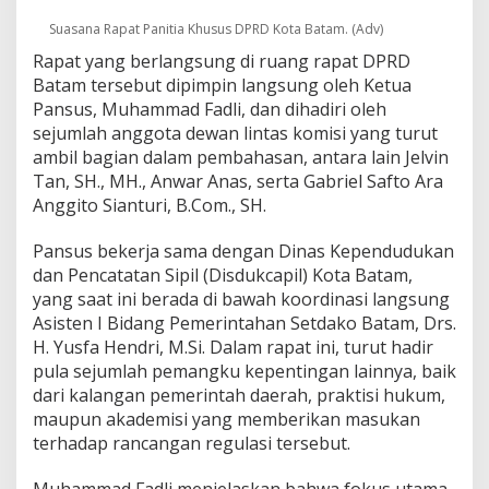
t
Suasana Rapat Panitia Khusus DPRD Kota Batam. (Adv)
k
a
Rapat yang berlangsung di ruang rapat DPRD
n
Batam tersebut dipimpin langsung oleh Ketua
P
Pansus, Muhammad Fadli, dan dihadiri oleh
e
sejumlah anggota dewan lintas komisi yang turut
m
b
ambil bagian dalam pembahasan, antara lain Jelvin
a
Tan, SH., MH., Anwar Anas, serta Gabriel Safto Ara
h
Anggito Sianturi, B.Com., SH.
a
s
Pansus bekerja sama dengan Dinas Kependudukan
a
n
dan Pencatatan Sipil (Disdukcapil) Kota Batam,
R
yang saat ini berada di bawah koordinasi langsung
a
Asisten I Bidang Pemerintahan Setdako Batam, Drs.
n
H. Yusfa Hendri, M.Si. Dalam rapat ini, turut hadir
p
pula sejumlah pemangku kepentingan lainnya, baik
e
r
dari kalangan pemerintah daerah, praktisi hukum,
d
maupun akademisi yang memberikan masukan
a
terhadap rancangan regulasi tersebut.
A
d
Muhammad Fadli menjelaskan bahwa fokus utama
m