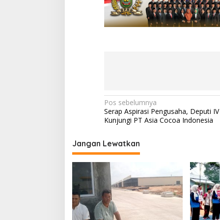
N
Pos sebelumnya
Serap Aspirasi Pengusaha, Deputi I
a
Kunjungi PT Asia Cocoa Indonesia
v
i
Jangan Lewatkan
g
a
s
i
p