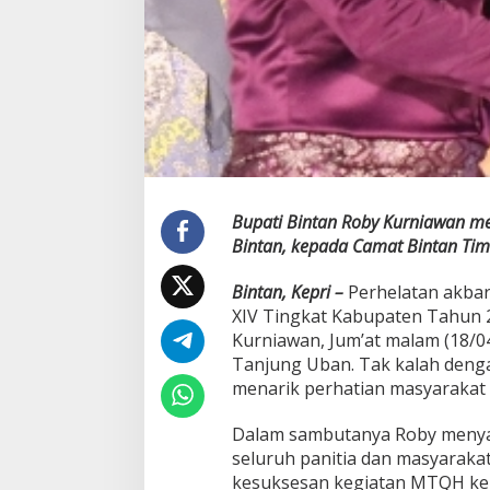
M
T
Q
H
D
i
r
a
i
h
B
Bupati Bintan Roby Kurniawan me
i
Bintan, kepada Camat Bintan Tim
n
t
Bintan, Kepri –
Perhelatan akbar
a
n
XIV Tingkat Kabupaten Tahun 2
T
Kurniawan, Jum’at malam (18/0
i
Tanjung Uban. Tak kalah den
m
menarik perhatian masyarakat 
u
r
Dalam sambutanya Roby menyam
seluruh panitia dan masyarak
kesuksesan kegiatan MTQH ke X