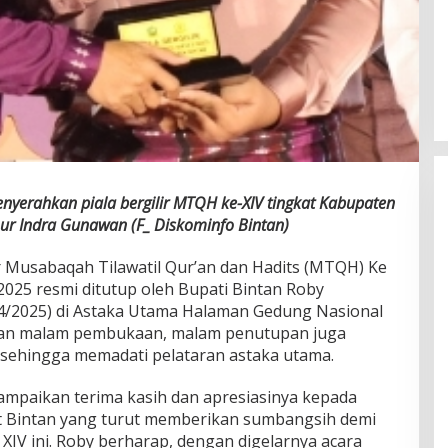
nyerahkan piala bergilir MTQH ke-XIV tingkat Kabupaten
ur Indra Gunawan (F_ Diskominfo Bintan)
 Musabaqah Tilawatil Qur’an dan Hadits (MTQH) Ke
025 resmi ditutup oleh Bupati Bintan Roby
4/2025) di Astaka Utama Halaman Gedung Nasional
gan malam pembukaan, malam penutupan juga
sehingga memadati pelataran astaka utama.
paikan terima kasih dan apresiasinya kepada
at Bintan yang turut memberikan sumbangsih demi
IV ini. Roby berharap, dengan digelarnya acara