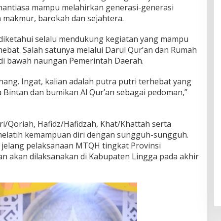
enantiasa mampu melahirkan generasi-generasi
 makmur, barokah dan sejahtera.
diketahui selalu mendukung kegiatan yang mampu
hebat. Salah satunya melalui Darul Qur’an dan Rumah
 di bawah naungan Pemerintah Daerah.
ng. Ingat, kalian adalah putra putri terhebat yang
a Bintan dan bumikan Al Qur’an sebagai pedoman,”
i/Qoriah, Hafidz/Hafidzah, Khat/Khattah serta
melatih kemampuan diri dengan sungguh-sungguh.
n jelang pelaksanaan MTQH tingkat Provinsi
an akan dilaksanakan di Kabupaten Lingga pada akhir