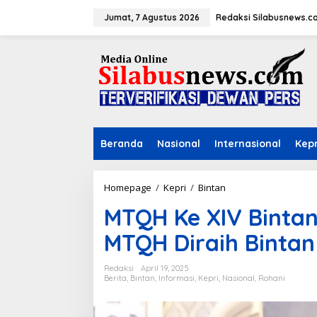
L
e
Jumat, 7 Agustus 2026
Redaksi Silabusnews.c
w
a
t
i
k
e
k
o
n
Beranda
Nasional
Internasional
Kepr
t
e
n
Homepage
/
Kepri
/
Bintan
M
T
MTQH Ke XIV Bintan 
Q
H
MTQH Diraih Bintan
K
e
X
Redaksi
April 19, 2025
I
Berita
,
Bintan
,
Informasi
,
Kepri
,
Nasional
,
Rohani
V
B
i