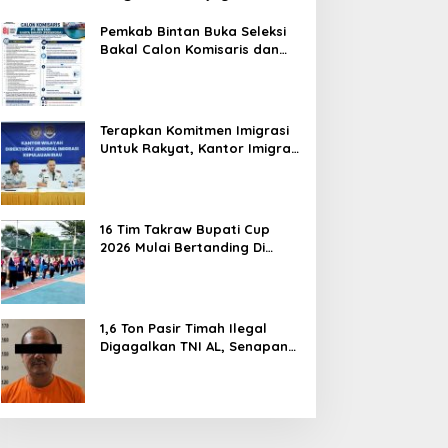
Hentikan Perlakuan Merendahkan
Masyarakat
Pemkab Bintan Buka Seleksi
Bakal Calon Komisaris dan
Direktur BUMD PT. Bintan
Karya Bahari (Perseroda)
Terapkan Komitmen Imigrasi
Untuk Rakyat, Kantor Imigrasi
Tanjung Uban Raih Tiga
Penghargaan
16 Tim Takraw Bupati Cup
2026 Mulai Bertanding Di
Tambelan
1,6 Ton Pasir Timah Ilegal
Digagalkan TNI AL, Senapan
dan Airsoft Gun Diamankan,
Hozlan Tersangka