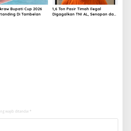
akraw Bupati Cup 2026
1,6 Ton Pasir Timah Ilegal
rtanding Di Tambelan
Digagalkan TNI AL, Senapan dan
Airsoft Gun Diamankan, Hozlan
Tersangka
ng wajib ditandai
*