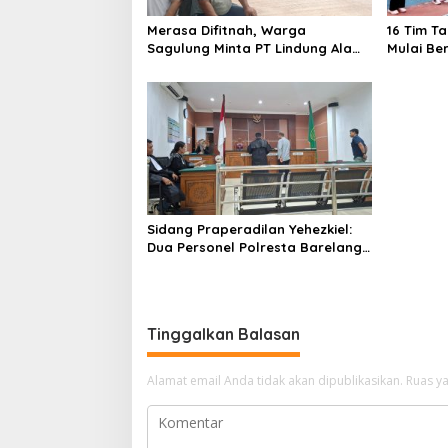
o
Merasa Difitnah, Warga
16 Tim T
s
Sagulung Minta PT Lindung Alam
Mulai Be
Berjaya Hentikan Perlakuan
Merendahkan Masyarakat
Sidang Praperadilan Yehezkiel:
Dua Personel Polresta Barelang
Ditegur Hakim Gara-gara
Penampilan
Tinggalkan Balasan
Alamat email Anda tidak akan dipublikasikan.
Ruas ya