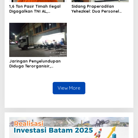
1,6 Ton Pasir Timah Ilegal
Sidang Praperadilan
Digagalkan TNI AL,
Yehezkiel: Dua Personel
Senapan dan Airsoft Gun
Polresta Barelang Ditegur
Diamankan, Hozlan
Hakim Gara-gara
Tersangka
Penampilan
Jaringan Penyelundupan
Diduga Terorganisir,
Bongkar Muat Barang
Tanpa Pengawasan Bea
Cukai Batam Berlangsung
Terbuka
View More