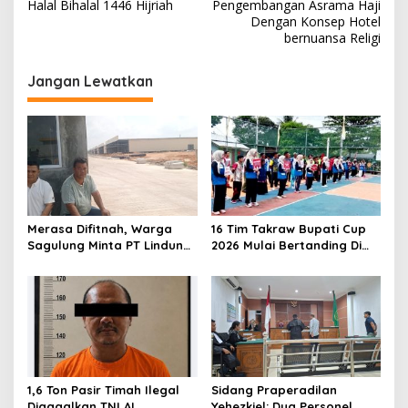
a
Halal Bihalal 1446 Hijriah
Pengembangan Asrama Haji
v
Dengan Konsep Hotel
bernuansa Religi
i
g
Jangan Lewatkan
a
s
i
p
o
s
Merasa Difitnah, Warga
16 Tim Takraw Bupati Cup
Sagulung Minta PT Lindung
2026 Mulai Bertanding Di
Alam Berjaya Hentikan
Tambelan
Perlakuan Merendahkan
Masyarakat
1,6 Ton Pasir Timah Ilegal
Sidang Praperadilan
Digagalkan TNI AL,
Yehezkiel: Dua Personel