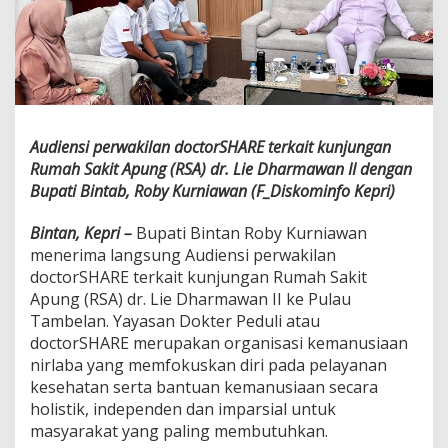
s
a
N
i
k
m
a
t
Audiensi perwakilan doctorSHARE terkait kunjungan
i
Rumah Sakit Apung (RSA) dr. Lie Dharmawan II dengan
P
Bupati Bintab, Roby Kurniawan (F_Diskominfo Kepri)
e
l
a
Bintan, Kepri –
Bupati Bintan Roby Kurniawan
y
menerima langsung Audiensi perwakilan
a
doctorSHARE terkait kunjungan Rumah Sakit
n
Apung (RSA) dr. Lie Dharmawan II ke Pulau
a
n
Tambelan. Yayasan Dokter Peduli atau
D
doctorSHARE merupakan organisasi kemanusiaan
o
nirlaba yang memfokuskan diri pada pelayanan
k
kesehatan serta bantuan kemanusiaan secara
t
holistik, independen dan imparsial untuk
e
r
masyarakat yang paling membutuhkan.
S