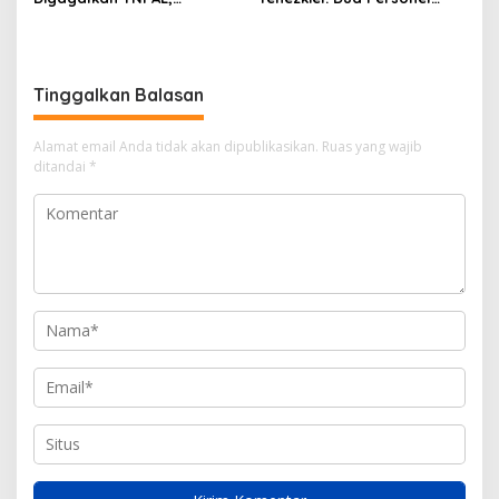
Senapan dan Airsoft Gun
Polresta Barelang Ditegur
Diamankan, Hozlan
Hakim Gara-gara
Tersangka
Penampilan
Tinggalkan Balasan
Alamat email Anda tidak akan dipublikasikan.
Ruas yang wajib
ditandai
*