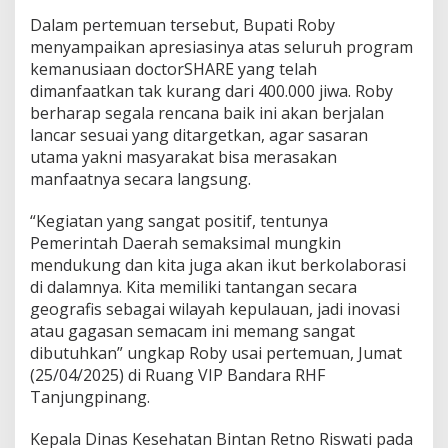
p
Dalam pertemuan tersebut, Bupati Roby
e
menyampaikan apresiasinya atas seluruh program
s
kemanusiaan doctorSHARE yang telah
i
a
dimanfaatkan tak kurang dari 400.000 jiwa. Roby
l
berharap segala rencana baik ini akan berjalan
i
lancar sesuai yang ditargetkan, agar sasaran
s
utama yakni masyarakat bisa merasakan
H
i
manfaatnya secara langsung.
n
g
“Kegiatan yang sangat positif, tentunya
g
Pemerintah Daerah semaksimal mungkin
a
mendukung dan kita juga akan ikut berkolaborasi
O
p
di dalamnya. Kita memiliki tantangan secara
e
geografis sebagai wilayah kepulauan, jadi inovasi
r
atau gagasan semacam ini memang sangat
a
dibutuhkan” ungkap Roby usai pertemuan, Jumat
s
(25/04/2025) di Ruang VIP Bandara RHF
i
G
Tanjungpinang.
r
a
Kepala Dinas Kesehatan Bintan Retno Riswati pada
t