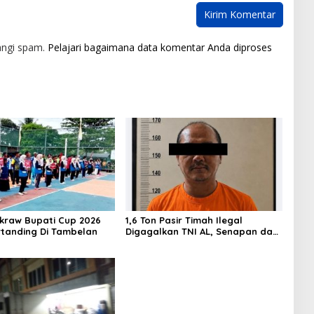
angi spam.
Pelajari bagaimana data komentar Anda diproses
akraw Bupati Cup 2026
1,6 Ton Pasir Timah Ilegal
rtanding Di Tambelan
Digagalkan TNI AL, Senapan dan
Airsoft Gun Diamankan, Hozlan
Tersangka