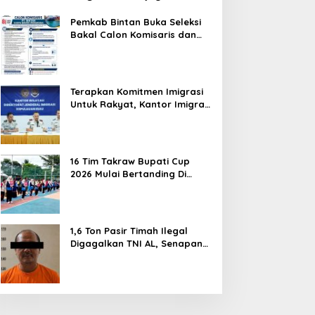
Hentikan Perlakuan Merendahkan
Masyarakat
Pemkab Bintan Buka Seleksi
Bakal Calon Komisaris dan
Direktur BUMD PT. Bintan
Karya Bahari (Perseroda)
Terapkan Komitmen Imigrasi
Untuk Rakyat, Kantor Imigrasi
Tanjung Uban Raih Tiga
Penghargaan
16 Tim Takraw Bupati Cup
2026 Mulai Bertanding Di
Tambelan
1,6 Ton Pasir Timah Ilegal
Digagalkan TNI AL, Senapan
dan Airsoft Gun Diamankan,
Hozlan Tersangka