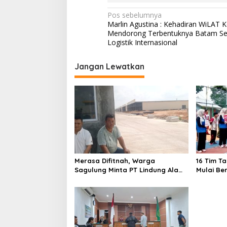
N
Pos sebelumnya
Marlin Agustina : Kehadiran WiLAT K
a
Mendorong Terbentuknya Batam Se
v
Logistik Internasional
i
Jangan Lewatkan
g
a
s
i
p
o
s
Merasa Difitnah, Warga
16 Tim T
Sagulung Minta PT Lindung Alam
Mulai Be
Berjaya Hentikan Perlakuan
Merendahkan Masyarakat