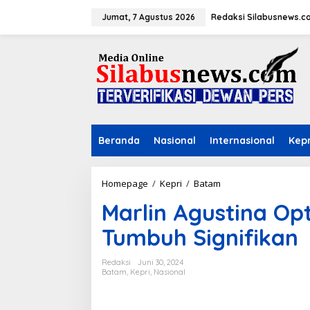
L
e
Jumat, 7 Agustus 2026
Redaksi Silabusnews.c
w
a
t
i
k
e
k
o
n
Beranda
Nasional
Internasional
Kepr
t
e
n
Homepage
/
Kepri
/
Batam
M
a
Marlin Agustina Op
r
l
Tumbuh Signifikan
i
n
A
Redaksi
Juni 30, 2024
g
Batam
,
Kepri
,
Nasional
u
s
t