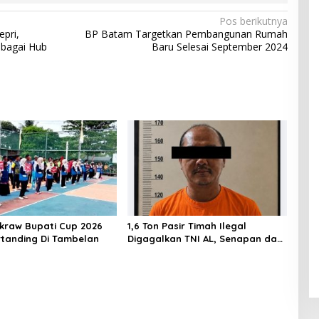
Pos berikutnya
epri,
BP Batam Targetkan Pembangunan Rumah
bagai Hub
Baru Selesai September 2024
akraw Bupati Cup 2026
1,6 Ton Pasir Timah Ilegal
rtanding Di Tambelan
Digagalkan TNI AL, Senapan dan
Airsoft Gun Diamankan, Hozlan
Tersangka