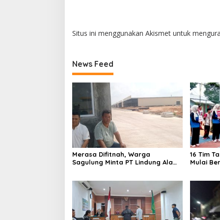
Situs ini menggunakan Akismet untuk mengur
News Feed
Merasa Difitnah, Warga
16 Tim T
Sagulung Minta PT Lindung Alam
Mulai Be
Berjaya Hentikan Perlakuan
Merendahkan Masyarakat