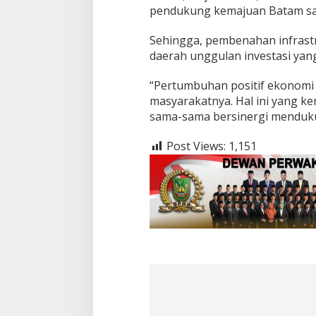
pendukung kemajuan Batam saa
b
u
h
Sehingga, pembenahan infrastr
S
daerah unggulan investasi yang 
i
g
“Pertumbuhan positif ekonomi 
n
masyarakatnya. Hal ini yang k
i
f
sama-sama bersinergi menduk
i
k
Post Views:
1,151
a
n