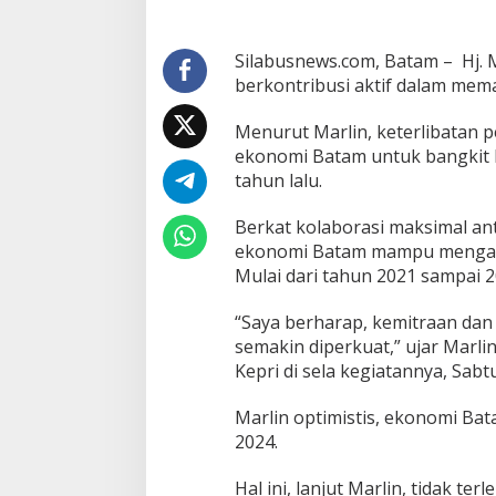
i
n
a
Silabusnews.com, Batam – Hj. 
O
berkontribusi aktif dalam me
p
t
Menurut Marlin, keterlibatan p
i
ekonomi Batam untuk bangkit l
m
i
tahun lalu.
s
E
Berkat kolaborasi maksimal ant
k
ekonomi Batam mampu mengalami
o
Mulai dari tahun 2021 sampai 2
n
o
m
“Saya berharap, kemitraan dan
i
semakin diperkuat,” ujar Marli
B
Kepri di sela kegiatannya, Sabtu
a
t
Marlin optimistis, ekonomi Bat
a
m
2024.
T
u
Hal ini, lanjut Marlin, tidak t
m