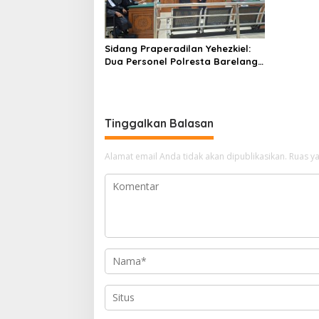
Sidang Praperadilan Yehezkiel:
Dua Personel Polresta Barelang
Ditegur Hakim Gara-gara
Penampilan
Tinggalkan Balasan
Alamat email Anda tidak akan dipublikasikan.
Ruas ya