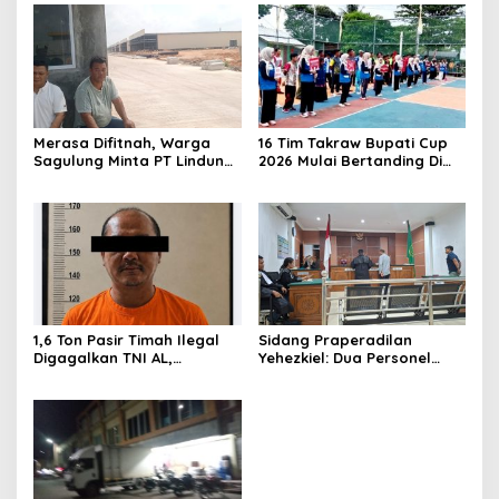
Merasa Difitnah, Warga
16 Tim Takraw Bupati Cup
Sagulung Minta PT Lindung
2026 Mulai Bertanding Di
Alam Berjaya Hentikan
Tambelan
Perlakuan Merendahkan
Masyarakat
1,6 Ton Pasir Timah Ilegal
Sidang Praperadilan
Digagalkan TNI AL,
Yehezkiel: Dua Personel
Senapan dan Airsoft Gun
Polresta Barelang Ditegur
Diamankan, Hozlan
Hakim Gara-gara
Tersangka
Penampilan