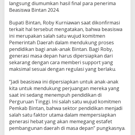
langsung diumumkan hasil final para penerima
a
Beasiswa Bintan 2024.
t
a
n
Bupati Bintan, Roby Kurniawan saat dikonfirmasi
E
terkait hal tersebut mengatakan, bahwa beasiswa
m
ini merupakan salah satu wujud komitmen
a
Pemerintah Daerah dalam mendukung proses
s
I
pendidikan bagi anak-anak Bintan. Bagi Roby,
n
generasi masa depan harus dipersiapkan dari
i
sekarang dengan cara memberi support yang
maksimal sesuai dengan regulasi yang berlaku.
“Jadi beasiswa ini dipersiapkan untuk anak-anak
kita untuk mendukung perjuangan mereka yang
saat ini sedang menempuh pendidikan di
Perguruan Tinggi. Ini salah satu wujud komitmen
Pemkab Bintan, bahwa sektor pendidikan menjadi
salah satu faktor utama dalam mempersiapkan
generasi hebat yang akan memegang estafet
pembangunan daerah di masa depan” pungkasnya.