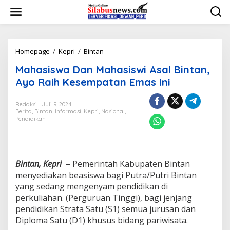
L
e
w
a
t
i
Homepage
/
Kepri
/
Bintan
M
k
a
Mahasiswa Dan Mahasiswi Asal Bintan,
e
h
k
a
Ayo Raih Kesempatan Emas Ini
o
s
n
i
Redaksi
Juli 9, 2024
t
s
Berita
,
Bintan
,
Informasi
,
Kepri
,
Nasional
,
e
w
Pendidikan
n
a
D
a
n
M
Bintan, Kepri
– Pemerintah Kabupaten Bintan
a
menyediakan beasiswa bagi Putra/Putri Bintan
h
yang sedang mengenyam pendidikan di
a
perkuliahan. (Perguruan Tinggi), bagi jenjang
s
pendidikan Strata Satu (S1) semua jurusan dan
i
s
Diploma Satu (D1) khusus bidang pariwisata.
w