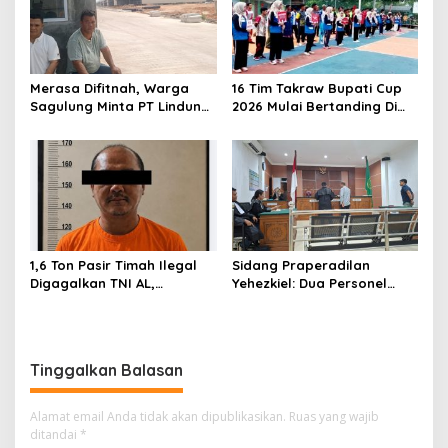
s
i
p
Merasa Difitnah, Warga
16 Tim Takraw Bupati Cup
o
Sagulung Minta PT Lindung
2026 Mulai Bertanding Di
s
Alam Berjaya Hentikan
Tambelan
Perlakuan Merendahkan
Masyarakat
1,6 Ton Pasir Timah Ilegal
Sidang Praperadilan
Digagalkan TNI AL,
Yehezkiel: Dua Personel
Senapan dan Airsoft Gun
Polresta Barelang Ditegur
Diamankan, Hozlan
Hakim Gara-gara
Tersangka
Penampilan
Tinggalkan Balasan
Alamat email Anda tidak akan dipublikasikan.
Ruas yang wajib
ditandai
*