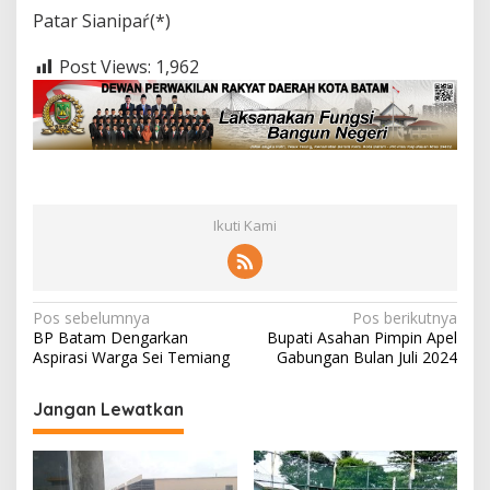
Patar Sianipaŕ(*)
Post Views:
1,962
Ikuti Kami
N
Pos sebelumnya
Pos berikutnya
BP Batam Dengarkan
Bupati Asahan Pimpin Apel
a
Aspirasi Warga Sei Temiang
Gabungan Bulan Juli 2024
v
i
Jangan Lewatkan
g
a