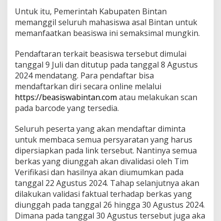
i
Untuk itu, Pemerintah Kabupaten Bintan
A
memanggil seluruh mahasiswa asal Bintan untuk
s
memanfaatkan beasiswa ini semaksimal mungkin.
a
l
B
Pendaftaran terkait beasiswa tersebut dimulai
i
tanggal 9 Juli dan ditutup pada tanggal 8 Agustus
n
2024 mendatang. Para pendaftar bisa
t
mendaftarkan diri secara online melalui
a
n
https://beasiswabintan.com
atau melakukan scan
,
pada barcode yang tersedia.
A
y
Seluruh peserta yang akan mendaftar diminta
o
untuk membaca semua persyaratan yang harus
R
a
dipersiapkan pada link tersebut. Nantinya semua
i
berkas yang diunggah akan divalidasi oleh Tim
h
Verifikasi dan hasilnya akan diumumkan pada
K
tanggal 22 Agustus 2024. Tahap selanjutnya akan
e
s
dilakukan validasi faktual terhadap berkas yang
e
diunggah pada tanggal 26 hingga 30 Agustus 2024.
m
Dimana pada tanggal 30 Agustus tersebut juga aka
p